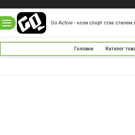
Go Active - коли спорт стає стилем 
Головна
Каталог тов