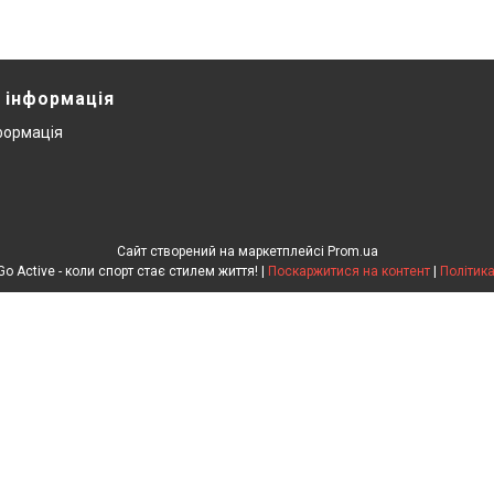
 інформація
формація
Сайт створений на маркетплейсі
Prom.ua
Інтернет-магазин Go Active - коли спорт стає стилем життя! |
Поскаржитися на контент
|
Політика