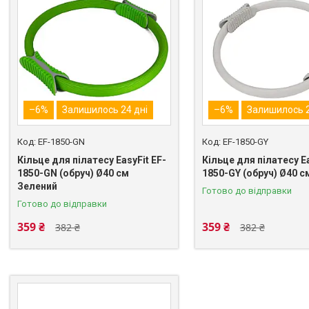
–6%
Залишилось 24 дні
–6%
Залишилось 2
EF-1850-GN
EF-1850-GY
Кільце для пілатесу EasyFit EF-
Кільце для пілатесу Ea
1850-GN (обруч) Ø40 см
1850-GY (обруч) Ø40 с
Зелений
Готово до відправки
Готово до відправки
359 ₴
359 ₴
382 ₴
382 ₴