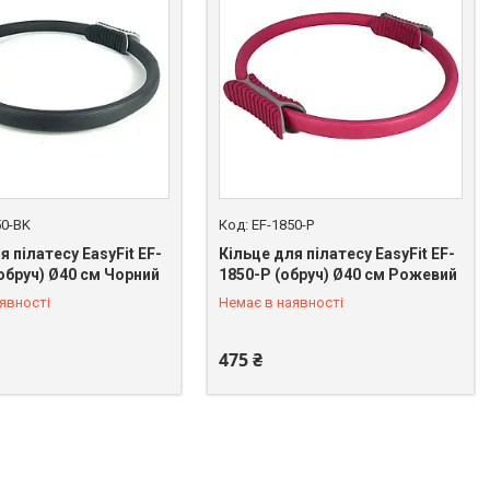
50-BK
EF-1850-P
я пілатесу EasyFit EF-
Кільце для пілатесу EasyFit EF-
обруч) Ø40 см Чорний
1850-P (обруч) Ø40 см Рожевий
 926-02-74
+380 (50) 926-02-74
явності
Немає в наявності
475 ₴