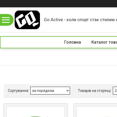
Go Active - коли спорт стає стилем 
Головна
Каталог тов