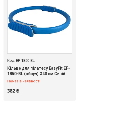
EF-1850-BL
Кільце для пілатесу EasyFit EF-
+380 (50) 926-02-74
1850-BL (обруч) Ø40 см Синій
Немає в наявності
382 ₴