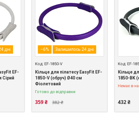
4 дні
–6%
Залишилось 24 дні
EF-1850-V
EF-18
syFit EF-
Кільце для пілатесу EasyFit EF-
Кільце дл
м Сірий
1850-V (обруч) Ø40 см
1850-BK (
+380 (50)
Фіолетовий
Немає в на
Готово до відправки
359 ₴
432 ₴
382 ₴