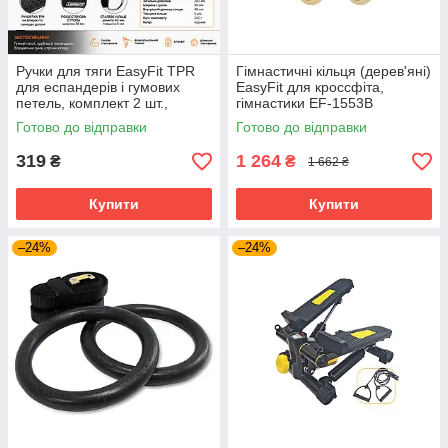
Ручки для тяги EasyFit TPR
Гімнастичні кільця (дерев'яні)
для еспандерів і гумових
EasyFit для кроссфіта,
петель, комплект 2 шт.,
гімнастики EF-1553B
антиковзні рукоятки для
Готово до відправки
Готово до відправки
силових тренувань (EF-2713-
BK)
319
1 264
₴
₴
1 662 ₴
Купити
Купити
–24%
–24%