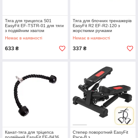
Тяга для трицепса S01
Тяга для блочних тренажерів
EasyFit EF-TSTR-01 для тяги
EasyFit R2 EF-R2-120 з
з подвійним хватом
жорсткими ручками
(натуральна шкіра)
Немає в наявності
Немає в наявності
633
337
₴
₴
Канат-тяга для тріцепса
Степер поворотний EasyFit
подвійний EasyFit EF-8436
Pace-B з