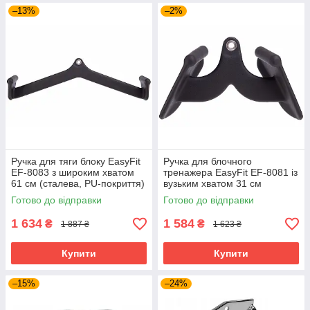
–13%
–2%
Ручка для тяги блоку EasyFit
Ручка для блочного
EF-8083 з широким хватом
тренажера EasyFit EF-8081 із
61 см (сталева, PU-покриття)
вузьким хватом 31 см
(сталева, PU-покриття)
Готово до відправки
Готово до відправки
1 634
1 584
₴
₴
1 887 ₴
1 623 ₴
Купити
Купити
–15%
–24%