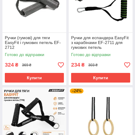
Ручки (гумові) для тяги
Ручки для еспандера EasyFit
EasyFit і гумових петель EF-
з карабінами EF-2711 для
2712
гумових петель
Готово до відправки
Готово до відправки
324
234
₴
₴
369 ₴
303 ₴
Купити
Купити
–24%