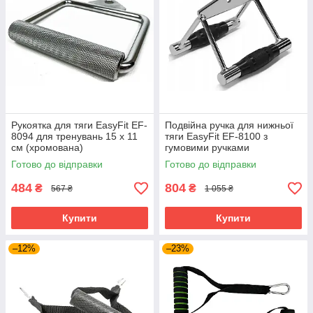
Рукоятка для тяги EasyFit EF-
Подвійна ручка для нижньої
8094 для тренувань 15 х 11
тяги EasyFit EF-8100 з
см (хромована)
гумовими ручками
Готово до відправки
Готово до відправки
484
804
₴
₴
567 ₴
1 055 ₴
Купити
Купити
–12%
–23%