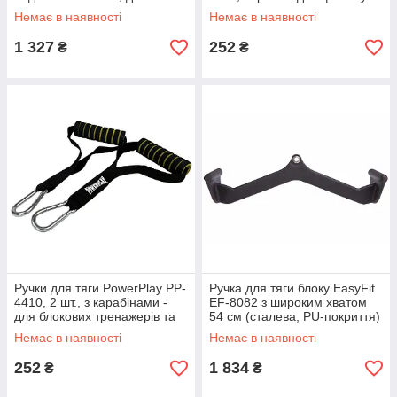
блочних тренажерів
тренувань вдома
Немає в наявності
Немає в наявності
1 327
252
₴
₴
Ручки для тяги PowerPlay PP-
Ручка для тяги блоку EasyFit
4410, 2 шт., з карабінами -
EF-8082 з широким хватом
для блокових тренажерів та
54 см (сталева, PU-покриття)
еспандерів
Немає в наявності
Немає в наявності
252
1 834
₴
₴