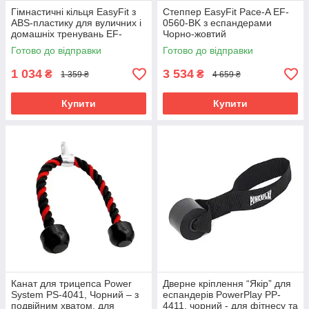
Гімнастичні кільця EasyFit з
Степпер EasyFit Pace-A EF-
ABS-пластику для вуличних і
0560-BK з еспандерами
домашніх тренувань EF-
Чорно-жовтий
1553P
Готово до відправки
Готово до відправки
1 034
3 534
₴
₴
1 359 ₴
4 659 ₴
Купити
Купити
Канат для трицепса Power
Дверне кріплення “Якір” для
System PS-4041, Чорний – з
еспандерів PowerPlay PP-
подвійним хватом, для
4411, чорний - для фітнесу та