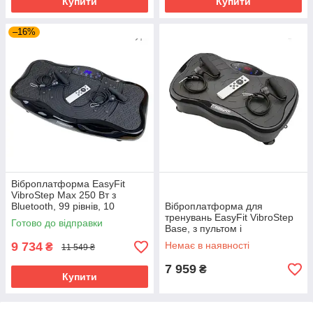
Купити
Купити
–16%
Віброплатформа EasyFit
VibroStep Max 250 Вт з
Bluetooth, 99 рівнів, 10
Віброплатформа для
програм, еспандерами та
тренувань EasyFit VibroStep
Готово до відправки
пультом Чорний(EF-0545)
Base, з пультом і
еспандерами, Чорний (EF-
9 734
Немає в наявності
₴
11 549 ₴
0544)
7 959
₴
Купити