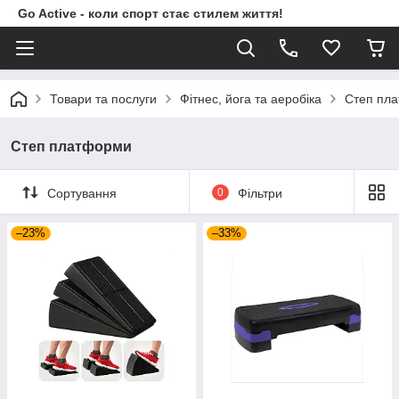
Go Active - коли спорт стає стилем життя!
Товари та послуги
Фітнес, йога та аеробіка
Степ пл
Степ платформи
Сортування
0
Фільтри
–23%
–33%