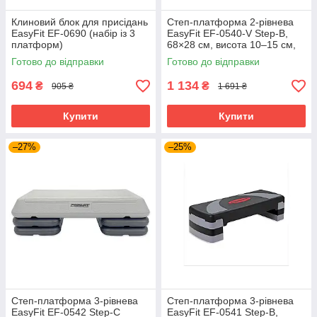
Клиновий блок для присідань
Степ-платформа 2-рівнева
EasyFit EF-0690 (набір із 3
EasyFit EF-0540-V Step-B,
платформ)
68×28 см, висота 10–15 см,
чорно-фіолетова — для
Готово до відправки
Готово до відправки
фітнесу та аеробіки
694
1 134
₴
₴
905 ₴
1 691 ₴
Купити
Купити
–27%
–25%
Степ-платформа 3-рівнева
Степ-платформа 3-рівнева
EasyFit EF-0542 Step-С
EasyFit EF-0541 Step-B,