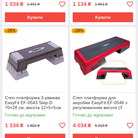
1 034
1 134
₴
₴
1 491 ₴
1 491 ₴
Купити
Купити
–26%
–24%
Степ-платформа 3-рівнева
Степ платформа для
EasyFit EF-0543 Step-D
аеробіки EasyFit EF-0546 з
70×28 см, висота 12+5+5см,
регулюванням висоти (3
для фітнесу, аеробіки й
рівні) 98×37,5 см Чорно-
Готово до відправки
Готово до відправки
тренувань Сірий
червоний
1 334
4 034
₴
₴
1 802 ₴
5 319 ₴