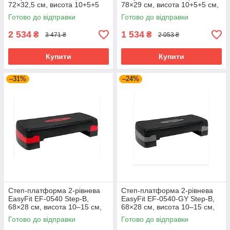
72×32,5 см, висота 10+5+5
78×29 см, висота 10+5+5 см,
см, для фітнесу, аеробіки й
чорна з сірою — для фітнесу,
Готово до відправки
Готово до відправки
тренувань Сірий
аеробіки й тренувань
2 534
1 534
₴
₴
3 471 ₴
2 053 ₴
Купити
Купити
–31%
–24%
Степ-платформа 2-рівнева
Степ-платформа 2-рівнева
EasyFit EF-0540 Step-B,
EasyFit EF-0540-GY Step-B,
68×28 см, висота 10–15 см,
68×28 см, висота 10–15 см,
чорно-червона — для
чорно-сіра — для фітнесу та
Готово до відправки
Готово до відправки
фітнесу та аеробіки
аеробіки