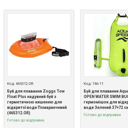
465312.OR
746-11
Буй для плавання Zoggs Tow
Буй для плавання Aqu
Float Plus надувний буй з
OPEN WATER SWIM BUO
герметичною кишенею для
гермомішок для відкр
відкритої води Помаранчевий
води Зелений 37×72 см
(465312.OR)
Готово до відправки
Готово до відправки