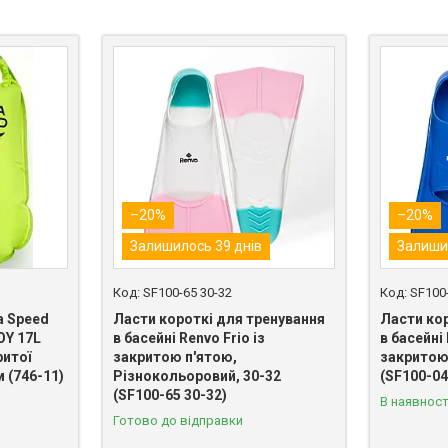
–20%
–20%
Залишилось 39 днів
Залиши
SF100-65 30-32
SF100
a Speed
Ласти короткі для тренування
Ласти ко
Y 17L
в басейні Renvo Frio із
в басейні 
итої
закритою п'ятою,
закритою 
 (746-11)
Різнокольоровий, 30-32
(SF100-04
(SF100-65 30-32)
В наявност
Готово до відправки