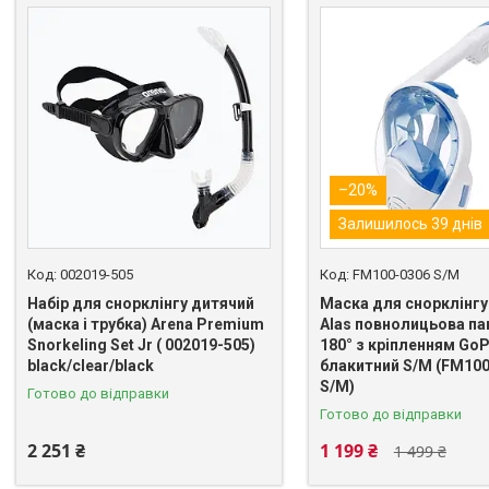
–20%
Залишилось 39 днів
002019-505
FM100-0306 S/M
Набір для снорклінгу дитячий
Маска для снорклінгу
(маска і трубка) Arena Premium
Alas повнолицьова п
Snorkeling Set Jr ( 002019-505)
180° з кріпленням GoP
black/clear/black
блакитний S/M (FM100
S/M)
Готово до відправки
Готово до відправки
2 251 ₴
1 199 ₴
1 499 ₴