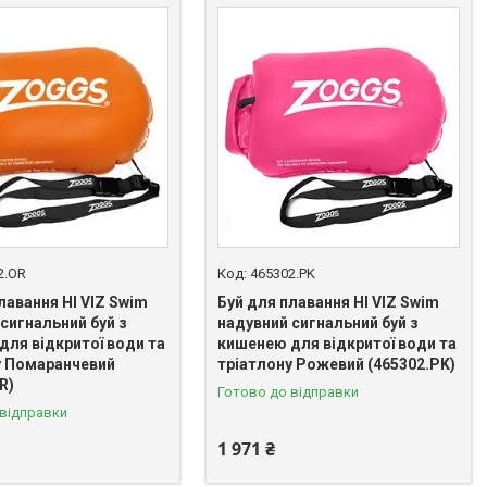
2.OR
465302.PK
лавання HI VIZ Swim
Буй для плавання HI VIZ Swim
сигнальний буй з
надувний сигнальний буй з
для відкритої води та
кишенею для відкритої води та
у Помаранчевий
тріатлону Рожевий (465302.PK)
R)
Готово до відправки
 відправки
1 971 ₴