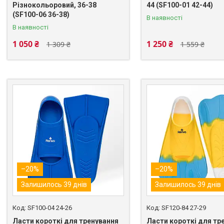
Різнокольоровий, 36-38
44 (SF100-01 42-44)
(SF100-06 36-38)
В наявності
В наявності
1 050 ₴
1 250 ₴
1 309 ₴
1 559 ₴
–20%
–20%
Залишилось 39 днів
Залишилось 39 днів
SF100-04 24-26
SF120-84 27-29
Ласти короткі для тренування
Ласти короткі для тр