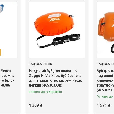
465303.OR
46530
 Renvo
Надувний буй для плавання
Буй для п
анорамна
Zoggs Hi Viz Xlite, буй безпеки
надувний 
ro Біло-
для відкритої води, ремінець,
кишенею 
-0306
легкий (465303.OR)
тріатлон
(465302.O
Готово до відправки
Готово до
1 389 ₴
1 971 ₴