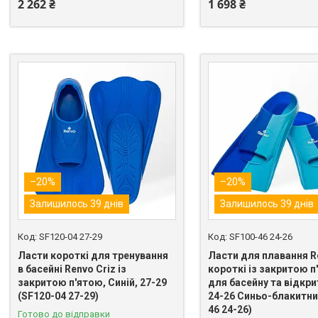
2 262 ₴
1 698 ₴
–20%
–20%
Залишилось 39 днів
Залишилось 39 днів
SF120-04 27-29
SF100-46 24-26
Ласти короткі для тренування
Ласти для плавання R
в басейні Renvo Criz із
короткі із закритою п
закритою п'ятою, Синій, 27-29
для басейну та відкри
(SF120-04 27-29)
24-26 Синьо-блакитни
46 24-26)
Готово до відправки