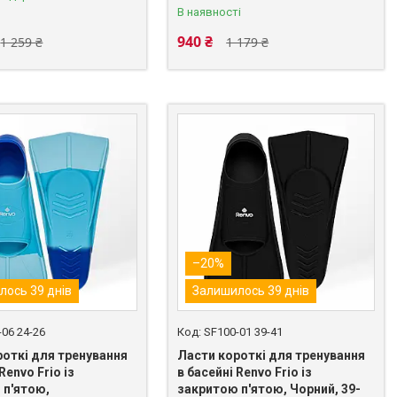
В наявності
940 ₴
1 259 ₴
1 179 ₴
–20%
лось 39 днів
Залишилось 39 днів
-06 24-26
SF100-01 39-41
роткі для тренування
Ласти короткі для тренування
Renvo Frio із
в басейні Renvo Frio із
 п'ятою,
закритою п'ятою, Чорний, 39-