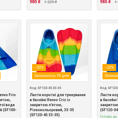
980 ₴
980 ₴
1 229 ₴
1
–20%
–20%
Залишилось 39 днів
Залиши
SF120-45 33-35
SF120
envo Frio
Ласти короткі для тренування
Ласти ко
'ятою,
в басейні Renvo Criz із
в басейні 
тої води
закритою п'ятою,
закритою 
й (SF100-
Різнокольоровий, 33-35
(SF120-04
(SF120-45 33-35)
Готово до