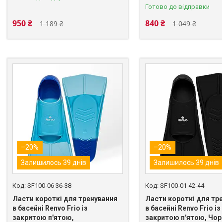
Готово до відправки
950 ₴
840 ₴
1 189 ₴
1 049 ₴
–20%
–20%
Залишилось 39 днів
Залишилось 39 днів
SF100-06 36-38
SF100-01 42-44
Ласти короткі для тренування
Ласти короткі для тр
в басейні Renvo Frio із
в басейні Renvo Frio із
закритою п'ятою,
закритою п'ятою, Чор