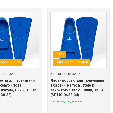
–20%
лось 39 днів
Залишилось 39 днів
-04 30-32
SF110-04 32-34
роткі для тренування
Ласти короткі для тренування
Renvo Frio із
в басейні Renvo Bustelo із
п'ятою, Синій, 30-32
закритою п'ятою, Синій, 32-34
 30-32)
(SF110-04 32-34)
і
Готово до відправки