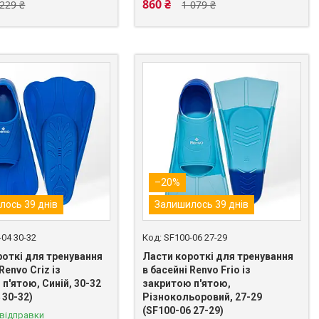
860 ₴
 229 ₴
1 079 ₴
–20%
лось 39 днів
Залишилось 39 днів
-04 30-32
SF100-06 27-29
роткі для тренування
Ласти короткі для тренування
Renvo Criz із
в басейні Renvo Frio із
п'ятою, Синій, 30-32
закритою п'ятою,
 30-32)
Різнокольоровий, 27-29
(SF100-06 27-29)
 відправки