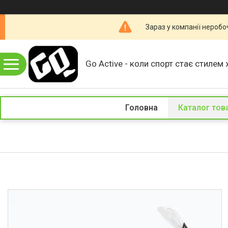
Зараз у компанії неробо
Go Active - коли спорт стає стилем 
Головна
Каталог тов