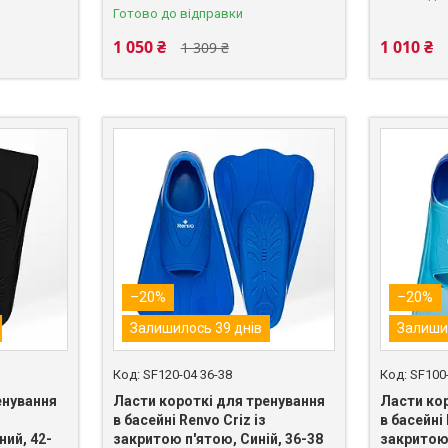
Готово до відправки
1 050 ₴
1 010 ₴
1 309 ₴
–20%
–20%
Залишилось 39 днів
Залиши
SF120-04 36-38
SF100
енування
Ласти короткі для тренування
Ласти ко
в басейні Renvo Criz із
в басейні 
ний, 42-
закритою п'ятою, Синій, 36-38
закритою