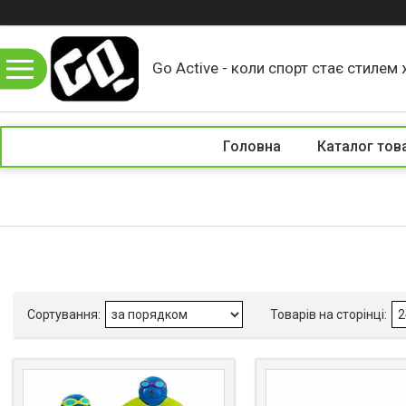
Go Active - коли спорт стає стилем 
Головна
Каталог тов