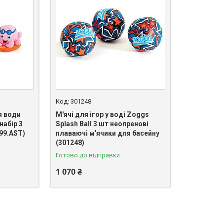
301248
я води
М'ячі для ігор у воді Zoggs
набір 3
Splash Ball 3 шт неопренові
99.AST)
плаваючі м'ячики для басейну
(301248)
Готово до відправки
1 070 ₴