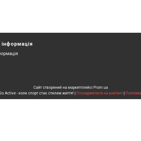
 інформація
формація
Сайт створений на маркетплейсі
Prom.ua
Інтернет-магазин Go Active - коли спорт стає стилем життя! |
Поскаржитися на контент
|
Політика