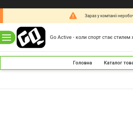
Зараз у компанії неробо
Go Active - коли спорт стає стилем 
Головна
Каталог тов