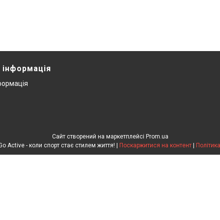
 інформація
формація
Сайт створений на маркетплейсі
Prom.ua
Інтернет-магазин Go Active - коли спорт стає стилем життя! |
Поскаржитися на контент
|
Політика