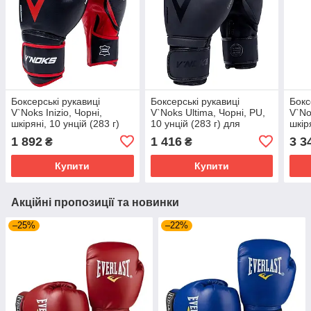
Боксерські рукавиці
Боксерські рукавиці
Бокс
V`Noks Inizio, Чорні,
V`Noks Ultima, Чорні, PU,
V`No
шкіряні, 10 унцій (283 г)
10 унцій (283 г) для
шкір
для спортсменів від 8
спортсменів від 8 років до
для 
1 892
1 416
3 3
₴
₴
років до 60 кг. (60098)
60 кг. (60180)
рокі
Купити
Купити
Акційні пропозиції та новинки
–25%
–22%