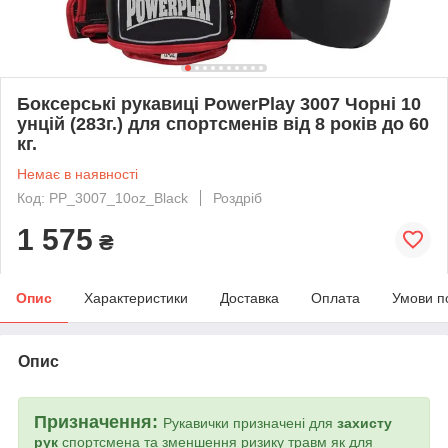
Боксерські рукавиці PowerPlay 3007 Чорні 10
унцій (283г.) для спортсменів від 8 років до 60
кг.
Немає в наявності
Код: PP_3007_10oz_Black
Роздріб
1 575
₴
Опис
Характеристики
Доставка
Оплата
Умови п
Опис
Призначення:
Рукавички призначені для
захисту
рук
спортсмена та зменшення ризику травм як для