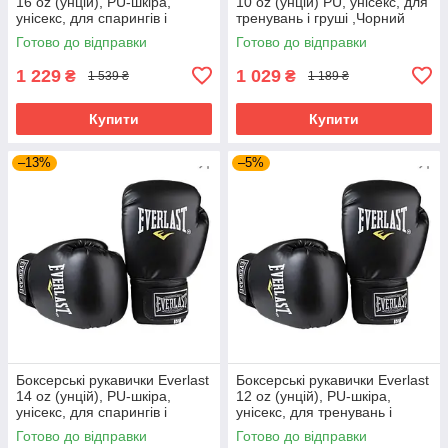
16 oz (унцій), PU-шкіра,
10 oz (унцій) PU, унісекс, для
унісекс, для спарингів і
тренувань і груші ,Чорний
тренувань ,Чорний (EF-0370-
(EF-0370-10)
Готово до відправки
Готово до відправки
16)
1 229
1 029
₴
₴
1 539 ₴
1 189 ₴
Купити
Купити
–13%
–5%
Боксерські рукавички Everlast
Боксерські рукавички Everlast
14 oz (унцій), PU-шкіра,
12 oz (унцій), PU-шкіра,
унісекс, для спарингів і
унісекс, для тренувань і
тренувань ,Чорний (EF-0370-
спарингів ,Чорний (EF-0370-
Готово до відправки
Готово до відправки
14)
12)