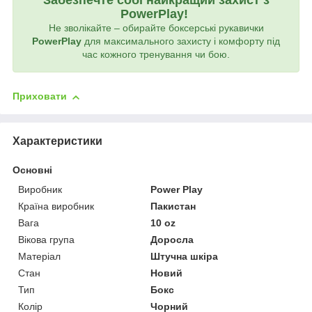
Забезпечте собі найкращий захист з
PowerPlay!
Не зволікайте – обирайте боксерські рукавички
PowerPlay
для максимального захисту і комфорту під
час кожного тренування чи бою.
Приховати
Характеристики
Основні
Виробник
Power Play
Країна виробник
Пакистан
Вага
10 oz
Вікова група
Доросла
Матеріал
Штучна шкіра
Стан
Новий
Тип
Бокс
Колір
Чорний