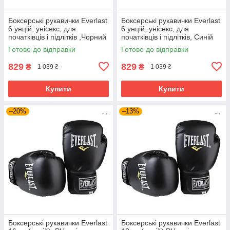
Боксерські рукавички Everlast
Боксерські рукавички Everlast
6 унцій, унісекс, для
6 унцій, унісекс, для
початківців і підлітків ,Чорний
початківців і підлітків, Синій
(EF-0370-6-BK)
(EF-0370-6-BL)
Готово до відправки
Готово до відправки
829
829
₴
₴
1 039 ₴
1 039 ₴
Купити
Купити
–20%
–13%
Боксерські рукавички Everlast
Боксерські рукавички Everlast