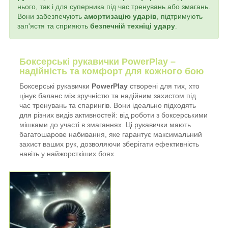
нього, так і для суперника під час тренувань або змагань.
Вони забезпечують
амортизацію ударів
, підтримують
зап'ястя та сприяють
безпечній техніці удару
.
Боксерські рукавички PowerPlay –
надійність та комфорт для кожного бою
Боксерські рукавички
PowerPlay
створені для тих, хто
цінує баланс між зручністю та надійним захистом під
час тренувань та спарингів. Вони ідеально підходять
для різних видів активностей: від роботи з боксерськими
мішками до участі в змаганнях. Ці рукавички мають
багатошарове набивання, яке гарантує максимальний
захист ваших рук, дозволяючи зберігати ефективність
навіть у найжорсткіших боях.