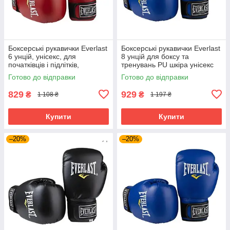
Боксерські рукавички Everlast
Боксерські рукавички Everlast
6 унцій, унісекс, для
8 унцій для боксу та
початківців і підлітків,
тренувань PU шкіра унісекс
Червоний (EF-0370-6-R)
Синій (EF-0370-8-BL)
Готово до відправки
Готово до відправки
829
929
₴
₴
1 108 ₴
1 197 ₴
Купити
Купити
–20%
–20%