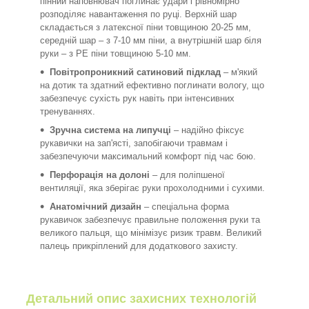
пінний наповнювач поглинає удари і рівномірно
розподіляє навантаження по руці. Верхній шар
складається з латексної піни товщиною 20-25 мм,
середній шар – з 7-10 мм піни, а внутрішній шар біля
руки – з PE піни товщиною 5-10 мм.
Повітропроникний сатиновий підклад
– м'який
на дотик та здатний ефективно поглинати вологу, що
забезпечує сухість рук навіть при інтенсивних
тренуваннях.
Зручна система на липучці
– надійно фіксує
рукавички на зап'ясті, запобігаючи травмам і
забезпечуючи максимальний комфорт під час бою.
Перфорація на долоні
– для поліпшеної
вентиляції, яка зберігає руки прохолодними і сухими.
Анатомічний дизайн
– спеціальна форма
рукавичок забезпечує правильне положення руки та
великого пальця, що мінімізує ризик травм. Великий
палець прикріплений для додаткового захисту.
Детальний опис захисних технологій