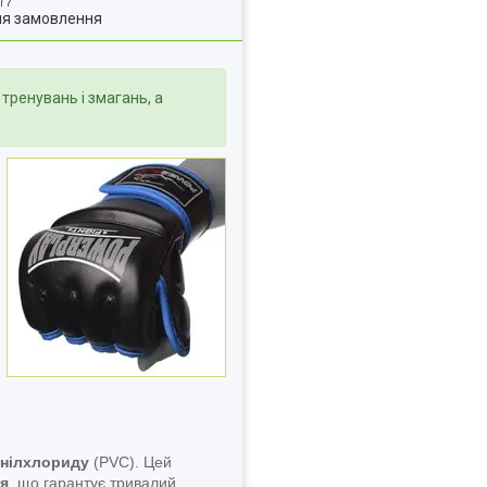
ля замовлення
тренувань і змагань, а
інілхлориду
(PVC). Цей
ся
, що гарантує тривалий