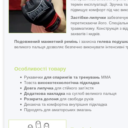
термін експлуатації. Зручна 
підвищує комфорт під час вик
Застібки-липучки
забезпечуют
перетискаючи його. Спеціаль
травматизму. Конструкція з в
захватів і кидків.
Подовжений манжетний ремінь
і захисна
гелева подуш
великого пальця дозволяє безпечно виконувати інтенсивні 
Особливості товару
Рукавички
для спарингів та тренувань
ММА
Товста
високотехнологічна підкладка
Довга липучка
для стійкого зап'ястя
Додаткова накладка
на суглоб великого пальця
Розкрита долоня
для свободи рухів
Дихаюча та комфортна внутрішня підкладка
Підходять для аматорських змагань