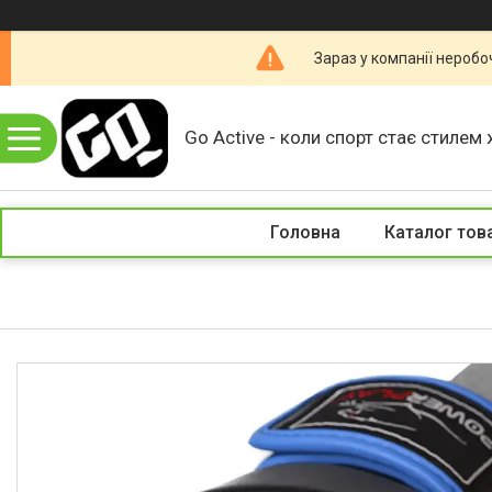
Зараз у компанії неробо
Go Active - коли спорт стає стилем 
Головна
Каталог тов