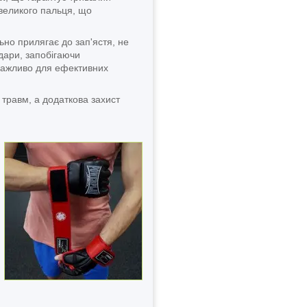
великого пальця, що
ьно прилягає до зап'ястя, не
дари, запобігаючи
 важливо для ефективних
д травм, а додаткова захист