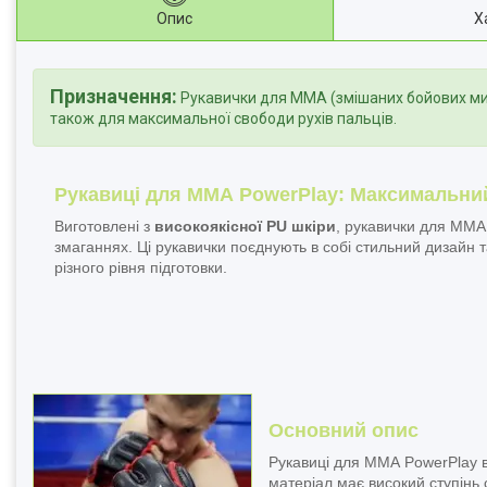
Опис
Х
Призначення:
Рукавички для ММА (змішаних бойових мист
також для максимальної свободи рухів пальців.
Рукавиці для ММА PowerPlay: Максимальний
Виготовлені з
високоякісної PU шкіри
, рукавички для ММА
змаганнях. Ці рукавички поєднують в собі стильний дизайн 
різного рівня підготовки.
Основний опис
Рукавиці для ММА PowerPlay в
матеріал має високий ступінь 