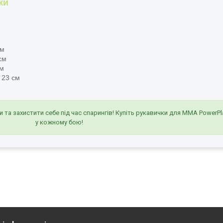
ки
см
см
см
 23 см
та захистити себе під час спарингів! Купіть рукавички для ММА PowerPla
у кожному бою!