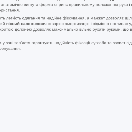
та анатомічно вигнута форма сприяє правильному положенню руки і 
ористання.
ь легкість одягання та надійне фіксування, а манжет дозволяє щіл
ний
пінний наповнювач
створює амортизацію і відмінно поглинає у
ідкритою долонею дозволяє максимально вільно рухати руками, що
ка
у зоні зап'ястя гарантують надійність фіксації суглоба та захист ві
тренування.