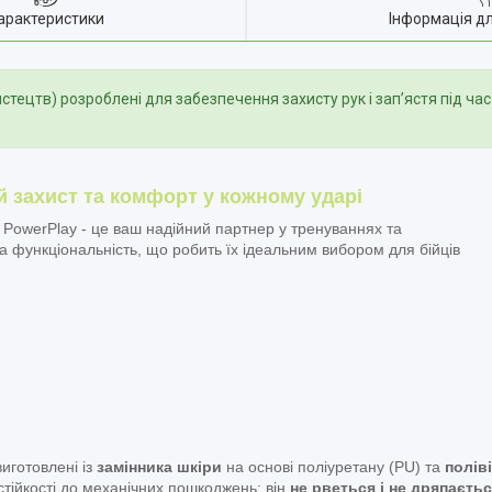
арактеристики
Інформація д
ецтв) розроблені для забезпечення захисту рук і зап’ястя під час 
 захист та комфорт у кожному ударі
 PowerPlay - це ваш надійний партнер у тренуваннях та
та функціональність, що робить їх ідеальним вибором для бійців
иготовлені із
замінника шкіри
на основі поліуретану (PU) та
полів
стійкості до механічних пошкоджень: він
не рветься і не дряпаєть