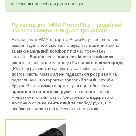
максимальної свободи рухів пальців.
Рукавиці для ММА PowerPlay – надійний
захист і комфорт під час тренувань
Рукавиці для ММА та карате PowerPlay – це ідеальне
рішення для спортсменів, які шукають надійний захист
та
максимальний комфорт
під час тренувань і
змагань. Виготовлені з
високоякісного замінника
шкіри
на основі поліуретану (PU) та
полівінілхлориду
(PVC), ці рукавиці поєднують у собі міцність та
довговічність. Матеріал
не піддається розривам
та
подряпинам, що гарантує тривалий термін служби.
Зручна й анатомічна форма рукавиць забезпечує
правильне положення руки
та великого пальця,
мінімізуючи ризик травм. Конструкція
з відкритою
долонею
сприяє
вентиляції
та свободі рухів, що
особливо важливо під час захватів та кидків.