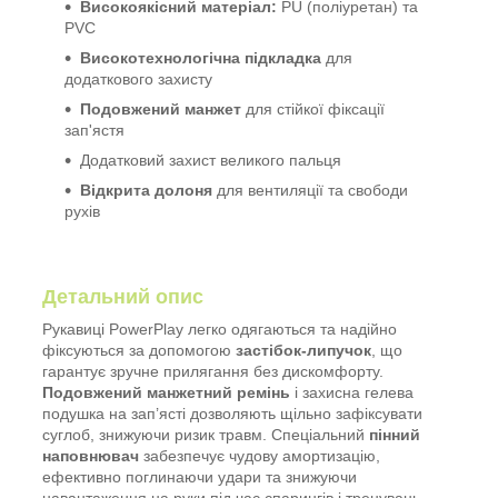
Високоякісний матеріал:
PU (поліуретан) та
PVC
Високотехнологічна підкладка
для
додаткового захисту
Подовжений манжет
для стійкої фіксації
зап'ястя
Додатковий захист великого пальця
Відкрита долоня
для вентиляції та свободи
рухів
Детальний опис
Рукавиці PowerPlay легко одягаються та надійно
фіксуються за допомогою
застібок-липучок
, що
гарантує зручне прилягання без дискомфорту.
Подовжений манжетний ремінь
і захисна гелева
подушка на зап’ясті дозволяють щільно зафіксувати
суглоб, знижуючи ризик травм. Спеціальний
пінний
наповнювач
забезпечує чудову амортизацію,
ефективно поглинаючи удари та знижуючи
навантаження на руки під час спарингів і тренувань.