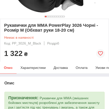
Рукавички для MMA PowerPlay 3026 Чорні -
Розмір M (Обхват руки 18-20 см)
Немає в наявності
Код: PP_3026_M_Black
Роздріб
1 322
₴
Опис
Характеристики
Доставка
Оплата
Умови п
Опис
Призначення:
Рукавички для ММА (змішаних
бойових мистецтв) розроблені для забезпечення захисту
рук і зап’ястя під час тренувань і змагань, а також для