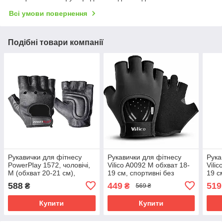
Всі умови повернення
Подібні товари компанії
Рукавички для фітнесу
Рукавички для фітнесу
Рука
PowerPlay 1572, чоловічі,
Vilico A0092 M обхват 18-
Vili
M (обхват 20-21 см),
19 см, спортивні без
19 с
екошкіра, Чорні - комфорт
пальців, для
паль
588
449
519
₴
₴
569 ₴
і захист
тренажерного залу та
трен
силових тренувань, чорні
сило
Купити
Купити