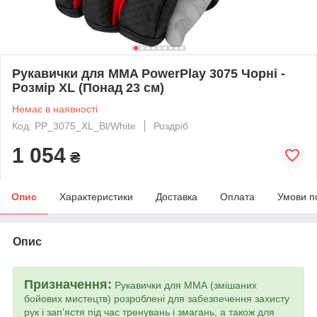
Рукавички для MMA PowerPlay 3075 Чорні -
Розмір XL (Понад 23 см)
Немає в наявності
Код: PP_3075_XL_Bl/White
Роздріб
1 054
₴
Опис
Характеристики
Доставка
Оплата
Умови п
Опис
Призначення:
Рукавички для ММА (змішаних
бойових мистецтв) розроблені для забезпечення захисту
рук і зап’ястя під час тренувань і змагань, а також для