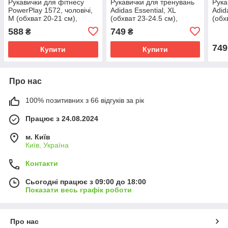
Рукавички для фітнесу
Рукавички для тренувань
Рука
PowerPlay 1572, чоловічі,
Adidas Essential, XL
Adid
M (обхват 20-21 см),
(обхват 23-24.5 см),
(обх
екошкіра, Чорні - комфорт
дихаючі, Чорні, екошкіра,
диха
588
749
₴
₴
і захист
для фітнесу та спорту
для 
(ADGB-12456-NL)
(AD
749
Купити
Купити
Про нас
100% позитивних з 66 відгуків за рік
Працює з 24.08.2024
м. Київ
Київ, Україна
Контакти
Сьогодні працює з 09:00 до 18:00
Показати весь графік роботи
Про нас