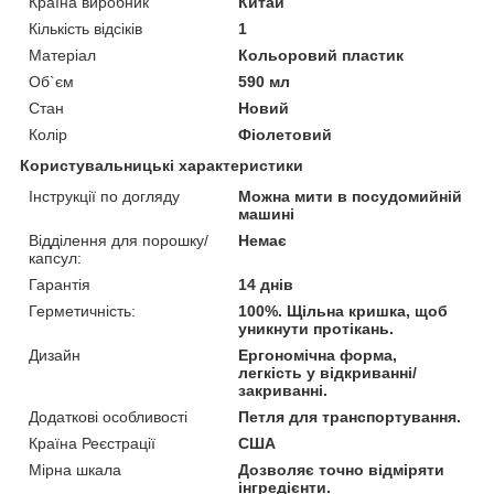
Країна виробник
Китай
Кількість відсіків
1
Матеріал
Кольоровий пластик
Об`єм
590 мл
Стан
Новий
Колір
Фіолетовий
Користувальницькі характеристики
Інструкції по догляду
Можна мити в посудомийній
машині
Відділення для порошку/
Немає
капсул:
Гарантія
14 днів
Герметичність:
100%. Щільна кришка, щоб
уникнути протікань.
Дизайн
Ергономічна форма,
легкість у відкриванні/
закриванні.
Додаткові особливості
Петля для транспортування.
Країна Реєстрації
США
Мірна шкала
Дозволяє точно відміряти
інгредієнти.