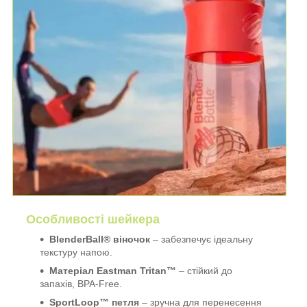
Особливості шейкера
BlenderBall® віночок
– забезпечує ідеальну
текстуру напою.
Матеріал Eastman Tritan™
– стійкий до
запахів, BPA-Free.
SportLoop™ петля
– зручна для перенесення