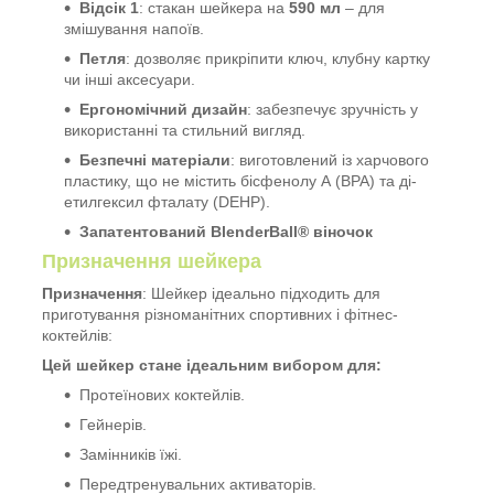
Відсік 1
: стакан шейкера на
590 мл
– для
змішування напоїв.
Петля
: дозволяє прикріпити ключ, клубну картку
чи інші аксесуари.
Ергономічний дизайн
: забезпечує зручність у
використанні та стильний вигляд.
Безпечні матеріали
: виготовлений із харчового
пластику, що не містить бісфенолу А (BPA) та ді-
етилгексил фталату (DEHP).
Запатентований BlenderBall® віночок
Призначення шейкера
Призначення
: Шейкер ідеально підходить для
приготування різноманітних спортивних і фітнес-
коктейлів:
Цей шейкер стане ідеальним вибором для:
Протеїнових коктейлів.
Гейнерів.
Замінників їжі.
Передтренувальних активаторів.