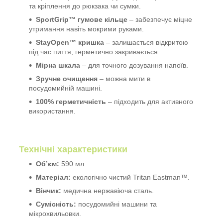
та кріплення до рюкзака чи сумки.
SportGrip™ гумове кільце
– забезпечує міцне
утримання навіть мокрими руками.
StayOpen™ кришка
– залишається відкритою
під час пиття, герметично закривається.
Мірна шкала
– для точного дозування напоїв.
Зручне очищення
– можна мити в
посудомийній машині.
100% герметичність
– підходить для активного
використання.
Технічні характеристики
Об’єм:
590 мл.
Матеріал:
екологічно чистий Tritan Eastman™.
Вінчик:
медична нержавіюча сталь.
Сумісність:
посудомийні машини та
мікрохвильовки.