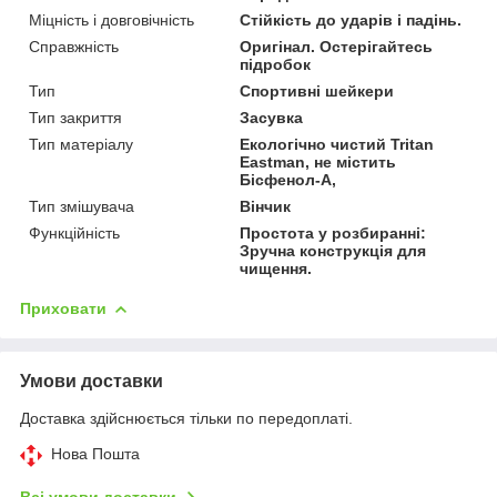
Міцність і довговічність
Стійкість до ударів і падінь.
Справжність
Оригінал. Остерігайтесь
підробок
Тип
Спортивні шейкери
Тип закриття
Засувка
Тип матеріалу
Екологічно чистий Tritan
Eastman, не містить
Бісфенол-А,
Тип змішувача
Вінчик
Функційність
Простота у розбиранні:
Зручна конструкція для
чищення.
Приховати
Умови доставки
Доставка здійснюється тільки по передоплаті.
Нова Пошта
Всі умови доставки