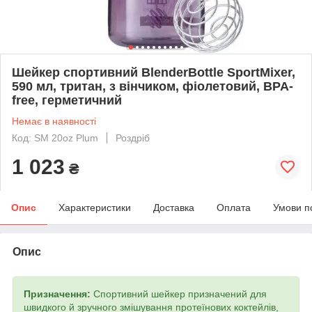
Шейкер спортивний BlenderBottle SportMixer,
590 мл, тритан, з вінчиком, фіолетовий, BPA-
free, герметичний
Немає в наявності
Код: SM 20oz Plum
Роздріб
1 023
₴
Опис
Характеристики
Доставка
Оплата
Умови п
Опис
Призначення:
Спортивний шейкер призначений для
швидкого й зручного змішування протеїнових коктейлів,