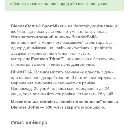
гейнерів та інших напоїв перед або після тренувань.
BlenderBottle® SportMixer
– це багатофункціональний
шейкер, що поєднує стиль, потужність та зручність.
Його
запатентований віночок BlenderBall®
,
виготовлений із медичної нержавіючої сталі, гарантує
однорідне змішування навіть найгустіших інгредієнтів.
Завдяки використанню екологічно чистого
матеріалу
Eastman Tritan™
, цей шейкер є безпечним,
стійким до запахів і неймовірно довговічним.
ПРИМІТКА.
Пляшки містять зазначену кількість рідини
при наповненні до країв чашки. З естетичних міркувань
маркування вимірювань закінчується раніше.
Наприклад, 28 унцій. пляшка має маркування до 24
унцій, хоча повна місткість раніше, становить 28 унцій.
Максимальна місткість повністю заповненої пляшки
Blender Bottle — 590 мл із закритою кришкою.
Опис шейкера