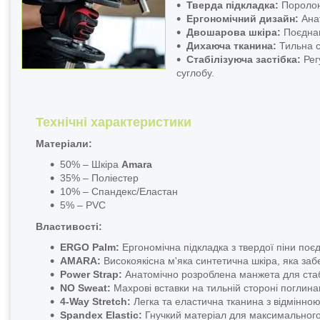
Тверда підкладка:
Поролоно
Ергономічний дизайн:
Анат
Двошарова шкіра:
Поєднанн
Дихаюча тканина:
Тильна с
Стабілізуюча застібка:
Рег
суглобу.
Технічні характеристики
Матеріали:
50% – Шкіра
Amara
35% – Поліестер
10% – Спандекс/Еластан
5% – PVC
Властивості:
ERGO Palm:
Ергономічна підкладка з твердої піни поєд
AMARA:
Високоякісна м'яка синтетична шкіра, яка забез
Power Strap:
Анатомічно розроблена манжета для стабі
NO Sweat:
Махрові вставки на тильній стороні поглина
4-Way Stretch:
Легка та еластична тканина з відмінною
Spandex Elastic:
Гнучкий матеріал для максимального