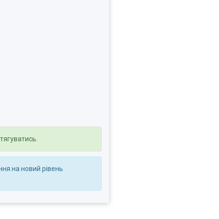
зтягуватись.
ння на новий рівень