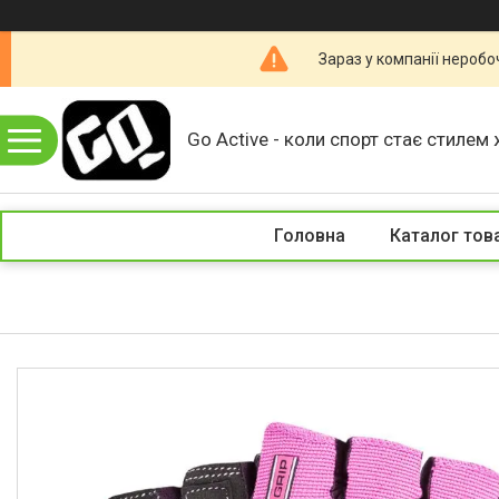
Зараз у компанії неробо
Go Active - коли спорт стає стилем 
Головна
Каталог тов