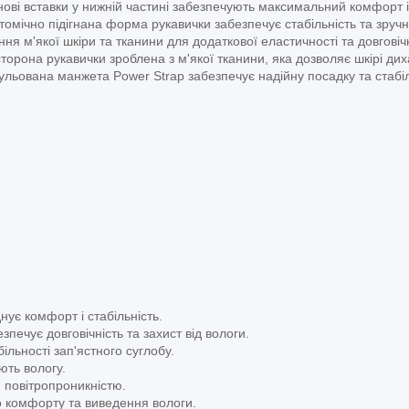
ві вставки у нижній частині забезпечують максимальний комфорт і
омічно підігнана форма рукавички забезпечує стабільність та зручні
я м'якої шкіри та тканини для додаткової еластичності та довговічн
торона рукавички зроблена з м'якої тканини, яка дозволяє шкірі дих
ульована манжета Power Strap забезпечує надійну посадку та стабіл
нує комфорт і стабільність.
печує довговічність та захист від вологи.
льності зап'ястного суглобу.
ють вологу.
 повітропроникністю.
 комфорту та виведення вологи.