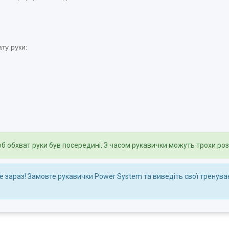
ту руки:
щоб обхват руки був посередині. З часом рукавички можуть трохи ро
же зараз! Замовте рукавички Power System та виведіть свої тренува