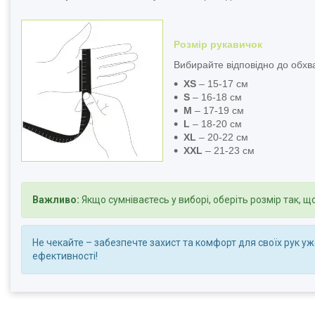
Розмір рукавичок
Вибирайте відповідно до обхва
XS
– 15-17 см
S
– 16-18 см
M
– 17-19 см
L
– 18-20 см
XL
– 20-22 см
XXL
– 21-23 см
Важливо:
Якщо сумніваєтесь у виборі, оберіть розмір так, 
Не чекайте – забезпечте захист та комфорт для своїх рук у
ефективності!