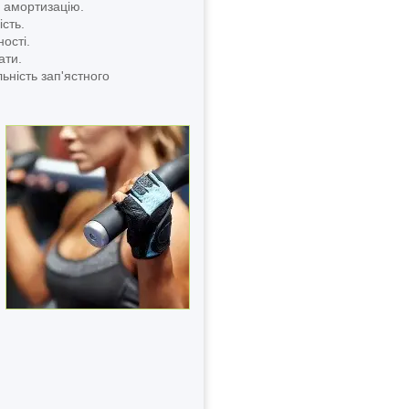
 амортизацію.
сть.
ості.
ати.
ьність зап'ястного