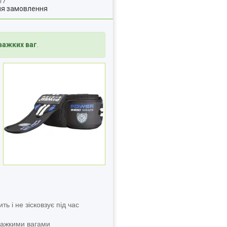
ля замовлення
 важких ваг
.
ь і не зісковзує під час
 важкими вагами