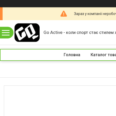
Зараз у компанії неробо
Go Active - коли спорт стає стилем 
Головна
Каталог тов