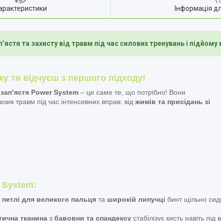
арактеристики
Інформація д
п’ястя та захисту від травм під час силових тренувань і підйому
ку ти відчуєш з першого підходу!
 зап’ястя Power System
– це саме те, що потрібно! Вони
зик травм під час інтенсивних вправ: від
жимів та присідань зі
 System:
и
петлі для великого пальця
та
широкій липучці
бинт щільно сидит
тична тканина
з
бавовни та спандексу
стабілізує кисть навіть під