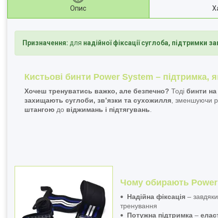
Опис
Х
Призначення:
для
надійної фіксації суглоба, підтримки за
Кистьові бинти Power System – підтримка, я
Хочеш тренуватись важко, але безпечно?
Тоді
бинти на
захищають суглоби, зв’язки та сухожилля
, зменшуючи ри
штангою
до
віджимань і підтягувань
.
Чому обирають Power
Надійна фіксація
– завдяк
тренування
Потужна підтримка
–
елас