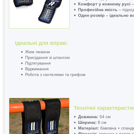
Комфорт у кожному русі
–
Професійна якість
– підхо
Один розмір – ідеально в
Ідеальні для вправ:
Жим лежачи
Присідання зі штангою
Підтягування
Віджимання
Робота з гантелями та грифом
Технічні характеристи
Довжина:
54 см
Ширина:
8 см
Матеріал:
бавовна + спанд
Фіксація:
липучка + петля 