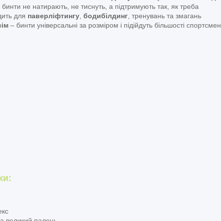
 бинти не натирають, не тиснуть, а підтримують так, як треба
дить для
паверліфтингу
,
бодибілдинг
, тренувань та змагань
сім
– бинти універсальні за розміром і підійдуть більшості спортсмен
ки:
екс
на великий палець