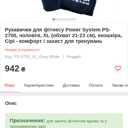
Рукавички для фітнесу Power System PS-
2700, чоловічі, XL (обхват 21-23 см), екошкіра,
Сірі - комфорт і захист для тренувань
Немає в наявності
Код: PS-2700_XL_Grey-White
Роздріб
942
₴
Опис
Характеристики
Доставка
Оплата
Умови п
Опис
Призначення:
для занять фітнесом вдома та у
тренажерному залі.