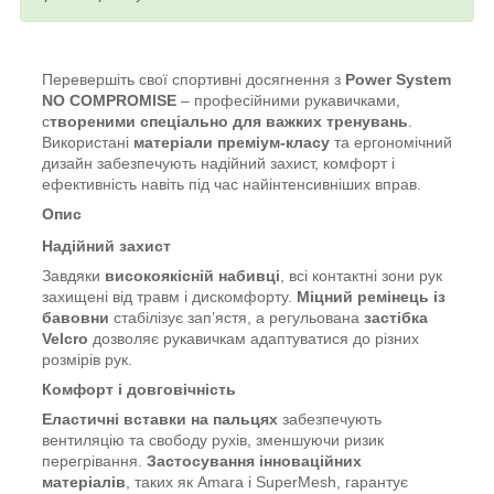
Перевершіть свої спортивні досягнення з
Power System
NO COMPROMISE
– професійними рукавичками,
с
твореними спеціально для важких тренувань
.
Використані
матеріали преміум-класу
та ергономічний
дизайн забезпечують надійний захист, комфорт і
ефективність навіть під час найінтенсивніших вправ.
Опис
Надійний захист
Завдяки
високоякісній набивці
, всі контактні зони рук
захищені від травм і дискомфорту.
Міцний ремінець із
бавовни
стабілізує зап’ястя, а регульована
застібка
Velcro
дозволяє рукавичкам адаптуватися до різних
розмірів рук.
Комфорт і довговічність
Еластичні вставки на пальцях
забезпечують
вентиляцію та свободу рухів, зменшуючи ризик
перегрівання.
Застосування інноваційних
матеріалів
, таких як Amara і SuperMesh, гарантує