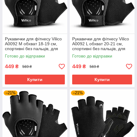
Рукавички для фітнесу Vilico
Рукавички для фітнесу Vilico
A0092 M обхват 18-19 см,
A0092 L обхват 20-21 см,
спортивні без пальців, для
спортивні без пальців, для
тренажерного залу та
тренажерного залу та
Готово до відправки
Готово до відправки
силових тренувань, чорні
силових тренувань, чорні
449
449
₴
₴
569 ₴
569 ₴
Купити
Купити
–21%
–21%