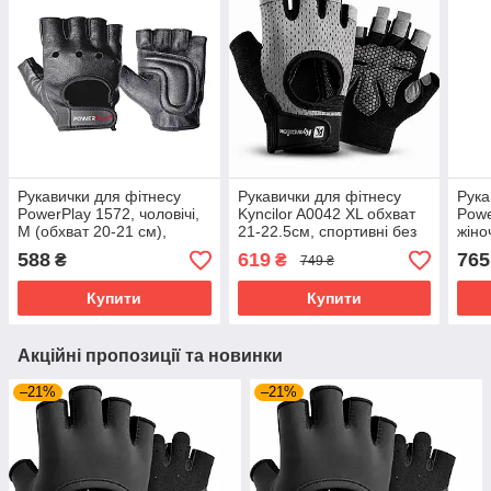
Рукавички для фітнесу
Рукавички для фітнесу
Рука
PowerPlay 1572, чоловічі,
Kyncilor A0042 XL обхват
Powe
M (обхват 20-21 см),
21-22.5см, спортивні без
жіно
екошкіра, Чорні - комфорт
пальців, для
см),
588
619
765
₴
₴
749 ₴
і захист
тренажерного залу та
комф
силових тренувань, сірі
трен
Купити
Купити
Акційні пропозиції та новинки
–21%
–21%