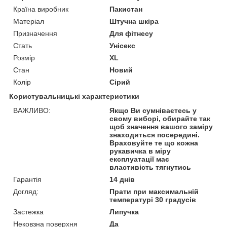
Країна виробник
Пакистан
Матеріал
Штучна шкіра
Призначення
Для фітнесу
Стать
Унісекс
Розмір
XL
Стан
Новий
Колір
Сірий
Користувальницькі характеристики
ВАЖЛИВО:
Якщо Ви сумніваєтесь у
свому виборі, обирайте так
щоб значення вашого заміру
знаходиться посередині.
Враховуйте те що кожна
рукавичка в міру
експлуатації має
властивість тягнутись
Гарантія
14 днів
Догляд:
Прати при максимальній
температурі 30 градусів
Застежка
Липучка
Нековзна поверхня
Да