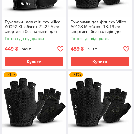
Рукавички для фітнесу Vilico
Рукавички для фітнесу Vilico
A0092 XL обхват 21-22.5 см,
А0128 M обхват 18-19 см,
спортивні без пальців, для
спортивні без пальців, для
тренажерного залу та
тренажерного залу та
Готово до відправки
Готово до відправки
силових тренувань, чорні
силових тренувань, чорні
449
489
₴
₴
569 ₴
619 ₴
Купити
Купити
–21%
–21%