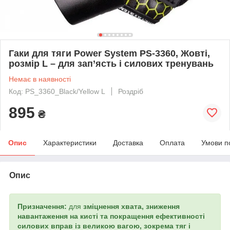
Гаки для тяги Power System PS-3360, Жовті,
розмір L – для зап’ясть і силових тренувань
Немає в наявності
Код: PS_3360_Black/Yellow L
Роздріб
895
₴
Опис
Характеристики
Доставка
Оплата
Умови п
Опис
Призначення:
для
зміцнення хвата, зниження
навантаження на кисті та покращення ефективності
силових вправ із великою вагою, зокрема тяг і