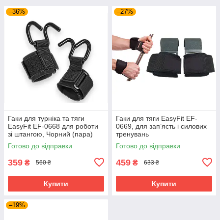
–36%
–27%
Гаки для турніка та тяги
Гаки для тяги EasyFit EF-
EasyFit EF-0668 для роботи
0669, для зап’ясть і силових
зі штангою, Чорний (пара)
тренувань
Готово до відправки
Готово до відправки
359
459
₴
₴
560 ₴
633 ₴
Купити
Купити
–19%