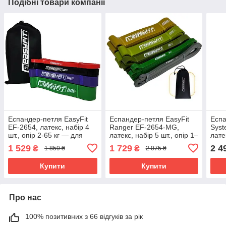
Подібні товари компанії
Еспандер-петля EasyFit
Еспандер-петля EasyFit
Еспа
EF-2654, латекс, набір 4
Ranger EF-2654-MG,
Syst
шт., опір 2-65 кг — для
латекс, набір 5 шт., опір 1–
лате
фітнесу та кросфіту
65 кг – для фітнесу,
для 
1 529
1 729
2 4
₴
₴
1 859 ₴
2 075 ₴
кросфіту і підтягувань
Купити
Купити
Про нас
100% позитивних з 66 відгуків за рік