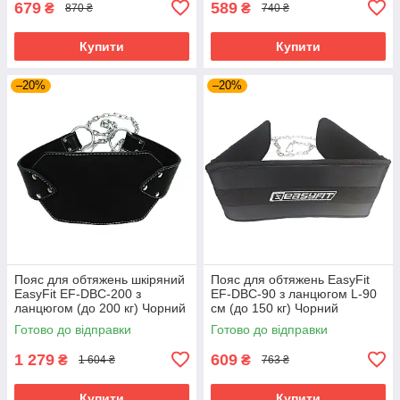
679
589
₴
₴
870 ₴
740 ₴
Купити
Купити
–20%
–20%
Пояс для обтяжень шкіряний
Пояс для обтяжень EasyFit
EasyFit EF-DBC-200 з
EF-DBC-90 з ланцюгом L-90
ланцюгом (до 200 кг) Чорний
см (до 150 кг) Чорний
Готово до відправки
Готово до відправки
1 279
609
₴
₴
1 604 ₴
763 ₴
Купити
Купити