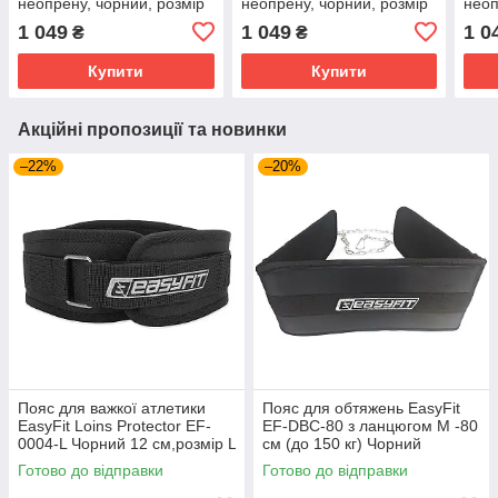
неопрену, чорний, розмір
неопрену, чорний, розмір
неоп
S, талія 72-85 см, (ADGB-
XL, талія 103-116 см,
M, т
1 049
1 049
1 0
₴
₴
12253-NL)
(ADGB-12256)
(AD
Купити
Купити
Акційні пропозиції та новинки
–22%
–20%
Пояс для важкої атлетики
Пояс для обтяжень EasyFit
EasyFit Loins Protector EF-
EF-DBC-80 з ланцюгом М -80
0004-L Чорний 12 см,розмір L
см (до 150 кг) Чорний
(80–100 см)
Готово до відправки
Готово до відправки