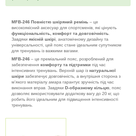
MFB-246 Повністю шкіряний ремінь
– це
високоякісний аксесуар для спортсменів, які цінують
функціональність, комфорт та довговічність
.
Завдяки
якісній шкірі
, анатомічному дизайну та
універсальності, цей пояс стане ідеальним супутником
для тренувань із важкими вагами.
MFB-246
– це преміальний пояс, розроблений для
забезпечення
комфорту та підтримки
під час
інтенсивних тренувань. Верхній шар із
натуральної
шкіри
забезпечує довговічність, а внутрішня сторона з
м'якого матеріалу амара гарантує зручність під час
виконання вправ. Завдяки
D-образному кільцю
, пояс
дозволяє використовувати додаткову вагу до 20 кг, що
робить його ідеальним для підвищення інтенсивності
тренувань.