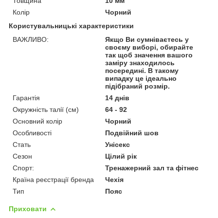
Товщина
10 мм
Колір
Чорний
Користувальницькі характеристики
ВАЖЛИВО:
Якщо Ви сумніваєтесь у
своєму виборі, обирайте
так щоб значення вашого
заміру знаходилось
посередині. В такому
випадку це ідеально
підібраний розмір.
Гарантія
14 днів
Окружність талії (см)
64 - 92
Основний колір
Чорний
Особливості
Подвійний шов
Стать
Унісекс
Сезон
Цілий рік
Спорт:
Тренажерний зал та фітнес
Країна реєстрації бренда
Чехія
Тип
Пояс
Приховати