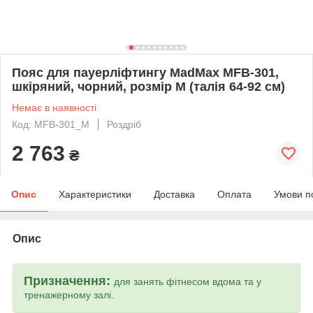
Пояс для пауерліфтингу MadMax MFB-301,
шкіряний, чорний, розмір M (талія 64-92 см)
Немає в наявності
Код: MFB-301_M
Роздріб
2 763
₴
Опис
Характеристики
Доставка
Оплата
Умови п
Опис
Призначення:
для занять фітнесом вдома та у
тренажерному залі.