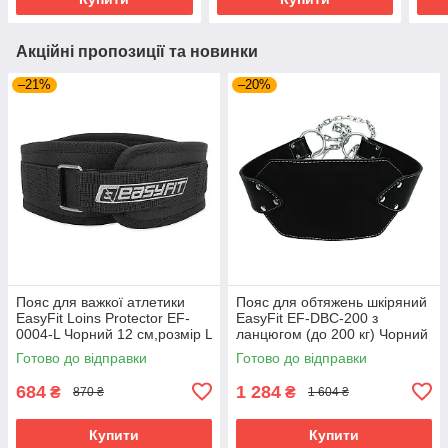
Акційні пропозиції та новинки
–21%
–20%
Пояс для важкої атлетики
Пояс для обтяжень шкіряний
EasyFit Loins Protector EF-
EasyFit EF-DBC-200 з
0004-L Чорний 12 см,розмір L
ланцюгом (до 200 кг) Чорний
(80–100 см)
Готово до відправки
Готово до відправки
684
1 284
₴
₴
870 ₴
1 604 ₴
Купити
Купити