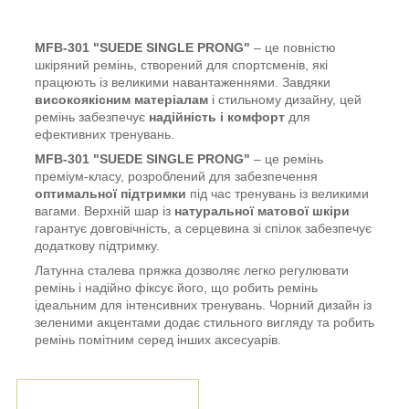
MFB-301 "SUEDE SINGLE PRONG"
– це повністю
шкіряний ремінь, створений для спортсменів, які
працюють із великими навантаженнями. Завдяки
високоякісним матеріалам
і стильному дизайну, цей
ремінь забезпечує
надійність і комфорт
для
ефективних тренувань.
MFB-301 "SUEDE SINGLE PRONG"
– це ремінь
преміум-класу, розроблений для забезпечення
оптимальної підтримки
під час тренувань із великими
вагами. Верхній шар із
натуральної матової шкіри
гарантує довговічність, а серцевина зі спілок забезпечує
додаткову підтримку.
Латунна сталева пряжка дозволяє легко регулювати
ремінь і надійно фіксує його, що робить ремінь
ідеальним для інтенсивних тренувань. Чорний дизайн із
зеленими акцентами додає стильного вигляду та робить
ремінь помітним серед інших аксесуарів.