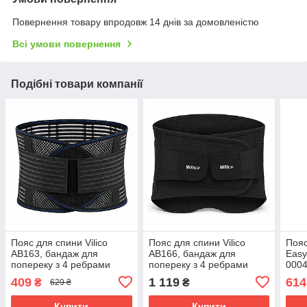
Повернення товару впродовж 14 днів за домовленістю
Всі умови повернення
Подібні товари компанії
Пояс для спини Vilico
Пояс для спини Vilico
Пояс
AB163, бандаж для
AB166, бандаж для
Easy
попереку з 4 ребрами
попереку з 4 ребрами
0004
жорсткості, розмір M
жорсткості, розмір M
см,р
409
1 119
614
₴
₴
629 ₴
(талія 72–85 см), чорний
(талія 85–105 см), чорний
Купити
Купити