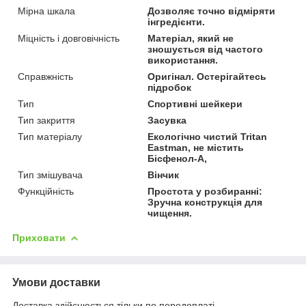
Мірна шкала
Дозволяє точно відміряти
інгредієнти.
Міцність і довговічність
Матеріал, який не
зношується від частого
використання.
Справжність
Оригінал. Остерігайтесь
підробок
Тип
Спортивні шейкери
Тип закриття
Засувка
Тип матеріалу
Екологічно чистий Tritan
Eastman, не містить
Бісфенол-А,
Тип змішувача
Вінчик
Функційність
Простота у розбиранні:
Зручна конструкція для
чищення.
Приховати
Умови доставки
Доставка здійснюється тільки по передоплаті.