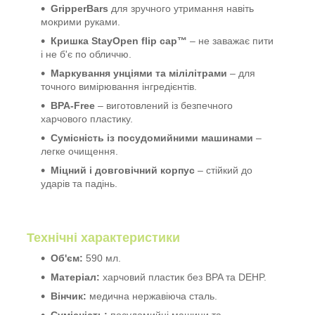
GripperBars
для зручного утримання навіть
мокрими руками.
Кришка StayOpen flip cap™
– не заважає пити
і не б'є по обличчю.
Маркування унціями та мілілітрами
– для
точного вимірювання інгредієнтів.
BPA-Free
– виготовлений із безпечного
харчового пластику.
Сумісність із посудомийними машинами
–
легке очищення.
Міцний і довговічний корпус
– стійкий до
ударів та падінь.
Технічні характеристики
Об'єм:
590 мл.
Матеріал:
харчовий пластик без BPA та DEHP.
Вінчик:
медична нержавіюча сталь.
Сумісність:
посудомийні машини та