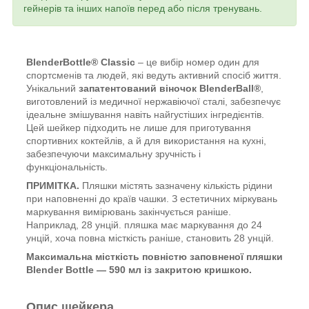
гейнерів та інших напоїв перед або після тренувань.
BlenderBottle® Classic
– це вибір номер один для
спортсменів та людей, які ведуть активний спосіб життя.
Унікальний
запатентований віночок BlenderBall®
,
виготовлений із медичної нержавіючої сталі, забезпечує
ідеальне змішування навіть найгустіших інгредієнтів.
Цей шейкер підходить не лише для приготування
спортивних коктейлів, а й для використання на кухні,
забезпечуючи максимальну зручність і
функціональність.
ПРИМІТКА.
Пляшки містять зазначену кількість рідини
при наповненні до країв чашки. З естетичних міркувань
маркування вимірювань закінчується раніше.
Наприклад, 28 унцій. пляшка має маркування до 24
унцій, хоча повна місткість раніше, становить 28 унцій.
Максимальна місткість повністю заповненої пляшки
Blender Bottle — 590 мл із закритою кришкою.
Опис шейкера