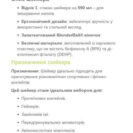
Відсік 1
: стакан шейкера на
590 мл
– для
змішування напоїв.
Ергономічний дизайн
: забезпечує зручність у
використанні та стильний вигляд.
Запатентований BlenderBall® віночок
Безпечні матеріали
: виготовлений із харчового
пластику, що не містить бісфенолу А (BPA) та ді-
етилгексил фталату (DEHP).
Призначення шейкера
Призначення
: Шейкер ідеально підходить для
приготування різноманітних спортивних і фітнес-
коктейлів:
Цей шейкер стане ідеальним вибором для:
Протеїнових коктейлів.
Гейнерів.
Замінників їжі.
Передтренувальних активаторів.
Амінокислотних комплексів.