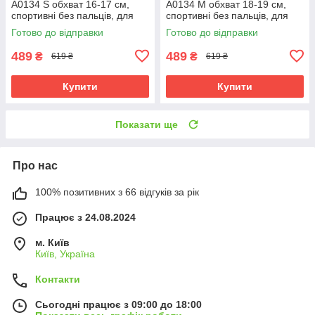
А0134 S обхват 16-17 см,
А0134 M обхват 18-19 см,
спортивні без пальців, для
спортивні без пальців, для
тренажерного залу та
тренажерного залу та
Готово до відправки
Готово до відправки
силових тренувань, сірі
силових тренувань, сірі
489
489
₴
₴
619 ₴
619 ₴
Купити
Купити
Показати ще
Про нас
100% позитивних з 66 відгуків за рік
Працює з 24.08.2024
м. Київ
Київ, Україна
Контакти
Сьогодні працює з 09:00 до 18:00