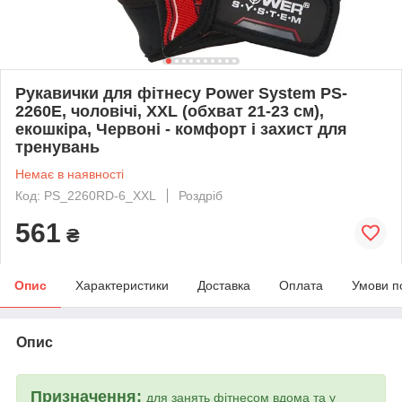
Рукавички для фітнесу Power System PS-
2260E, чоловічі, XXL (обхват 21-23 см),
екошкіра, Червоні - комфорт і захист для
тренувань
Немає в наявності
Код: PS_2260RD-6_XXL
Роздріб
561
₴
Опис
Характеристики
Доставка
Оплата
Умови п
Опис
Призначення:
для занять фітнесом вдома та у