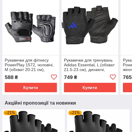
Рукавички для фітнесу
Рукавички для тренувань
Рука
PowerPlay 1572, чоловічі,
Adidas Essential, L (обхват
Powe
M (обхват 20-21 см),
21.5-23 см), дихаючі,
жіно
екошкіра, Чорні - комфорт
Чорні, екошкіра, для
см),
588
749
765
₴
₴
і захист
фітнесу та спорту (ADGB-
комф
12435-NL)
трен
Купити
Купити
Акційні пропозиції та новинки
–21%
–21%