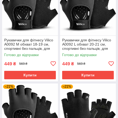
Рукавички для фітнесу Vilico
Рукавички для фітнесу Vilico
A0092 M обхват 18-19 см,
A0092 L обхват 20-21 см,
спортивні без пальців, для
спортивні без пальців, для
тренажерного залу та
тренажерного залу та
Готово до відправки
Готово до відправки
силових тренувань, чорні
силових тренувань, чорні
449
449
₴
₴
569 ₴
569 ₴
Купити
Купити
–21%
–21%