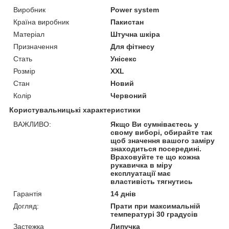
Виробник
Power system
Країна виробник
Пакистан
Матеріал
Штучна шкіра
Призначення
Для фітнесу
Стать
Унісекс
Розмір
XXL
Стан
Новий
Колір
Червоний
Користувальницькі характеристики
ВАЖЛИВО:
Якщо Ви сумніваєтесь у
свому виборі, обирайте так
щоб значення вашого заміру
знаходиться посередині.
Враховуйте те що кожна
рукавичка в міру
експлуатації має
властивість тягнутись
Гарантія
14 днів
Догляд:
Прати при максимальній
температурі 30 градусів
Застежка
Липучка