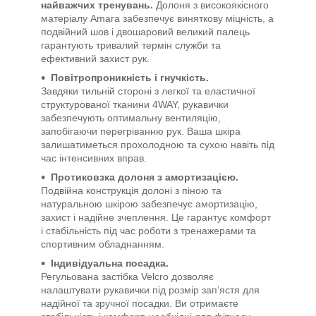
найважчих тренувань.
Долоня з високоякісного
матеріалу Amara забезпечує виняткову міцність, а
подвійний шов і двошаровий великий палець
гарантують тривалий термін служби та
ефективний захист рук.
Повітропроникність і гнучкість.
Завдяки тильній стороні з легкої та еластичної
структурованої тканини 4WAY, рукавички
забезпечують оптимальну вентиляцію,
запобігаючи перегріванню рук. Ваша шкіра
залишатиметься прохолодною та сухою навіть під
час інтенсивних вправ.
Протиковзка долоня з амортизацією.
Подвійна конструкція долоні з піною та
натуральною шкірою забезпечує амортизацію,
захист і надійне зчеплення. Це гарантує комфорт
і стабільність під час роботи з тренажерами та
спортивним обладнанням.
Індивідуальна посадка.
Регульована застібка Velcro дозволяє
налаштувати рукавички під розмір зап’ястя для
надійної та зручної посадки. Ви отримаєте