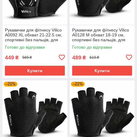
Рукавички для фітнесу Vilico
Рукавички для фітнесу Vilico
A0092 XL обхват 21-22.5 см,
А0128 M обхват 18-19 см,
спортивні без пальців, для
спортивні без пальців, для
тренажерного залу та
тренажерного залу та
Готово до відправки
Готово до відправки
силових тренувань, чорні
силових тренувань, чорні
449
489
₴
₴
569 ₴
619 ₴
Купити
Купити
–21%
–21%