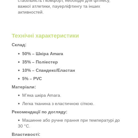
стабільність і комфорт, необхідні для фітнесу,
важкої атлетики, пауерліфтингу та інших
активностей.
Технічні характеристики
Склад:
50% – Шкіра Amara
35% – Поліестер
10% – Спандекс/Еластан
5% – PVC
Матеріали:
М’яка шкіра Amara.
Легка тканина з еластичною сіткою.
Рекомендації по догляду:
Машинне або ручне прання при температурі до
30 °C.
Властивості: