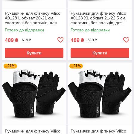
Рукавички для фітнесу Vilico
Рукавички для фітнесу Vilico
А0128 L обхват 20-21 см,
А0128 XL обхват 21-22.5 см,
спортивні без пальців, для
спортивні без пальців, для
тренажерного залу та
тренажерного залу та
Готово до відправки
Готово до відправки
силових тренувань, чорні
силових тренувань, чорні
489
489
₴
₴
619 ₴
619 ₴
Купити
Купити
–21%
–21%
Рукавички для фітнесу Vilico
Рукавички для фітнесу Vilico