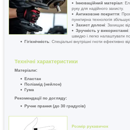
Інноваційний матеріал
: Е
руку для надійного захисту.
Антиковзне покриття
: Про
пунктирна технологія збільшує
Захист долоні
: Захищає від
Зручність у використанні
швидко і легко налаштувати по
Гігієнічність
: Спеціальні внутрішні гноти ефективно ві
Технічні характеристики
Матеріали:
Еластан
Поліамід (нейлон)
Гума
Рекомендації по догляду:
Ручне прання (до 30 градусів)
Розмір рукавичок