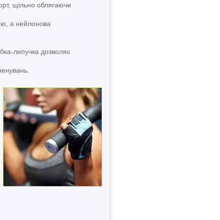
орт, щільно облягаючи
ню, а нейлонова
тібка-липучка дозволяє
ренувань.