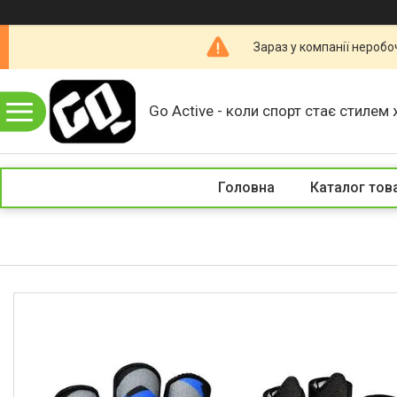
Зараз у компанії неробо
Go Active - коли спорт стає стилем 
Головна
Каталог тов