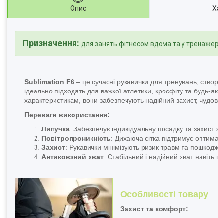
Опис
Х
Призначення:
для занять фітнесом вдома та у тренажер
Sublimation F6
– це сучасні рукавички для тренувань, ство
ідеально підходять для важкої атлетики, кросфіту та будь-я
характеристикам, вони забезпечують надійний захист, чудов
Переваги використання:
Липучка
: Забезпечує індивідуальну посадку та захист 
Повітропроникність
: Дихаюча сітка підтримує оптим
Захист
: Рукавички мінімізують ризик травм та пошкодж
Антиковзний хват
: Стабільний і надійний хват навіть
Особливості товару
Захист та комфорт: