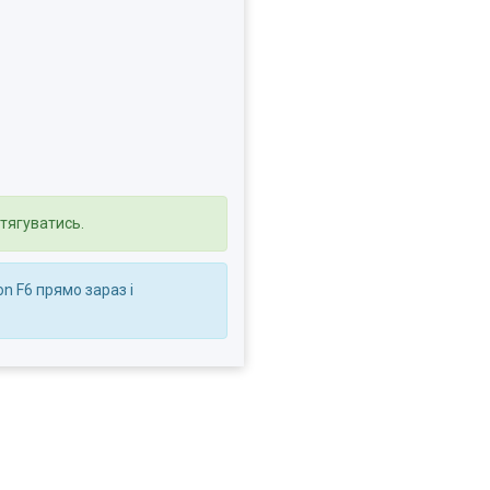
зтягуватись.
n F6 прямо зараз і