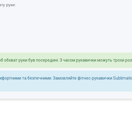
ту руки:
щоб обхват руки був посередині. З часом рукавички можуть трохи ро
мфортними та безпечними. Замовляйте фітнес-рукавички Sublimatio