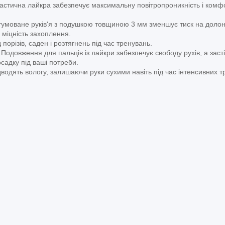
ластична лайкра забезпечує максимальну повітропроникність і комф
гумоване руків'я з подушкою товщиною 3 мм зменшує тиск на доло
 міцність захоплення.
 порізів, саден і розтягнень під час тренувань.
: Подовження для пальців із лайкри забезпечує свободу рухів, а зас
садку під ваші потреби.
дводять вологу, залишаючи руки сухими навіть під час інтенсивних т