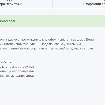
арактеристики
Інформація д
ному залі.
рені з думкою про максимальну ефективність і комфорт. Вони
ких інтенсивних тренувань. Завдяки своїм унікальним
е зчеплення та комфорт навіть під час найскладніших вправ.
зап’ястя.
альну температуру рук.
ень під час тренувань.
 під час складних вправ.