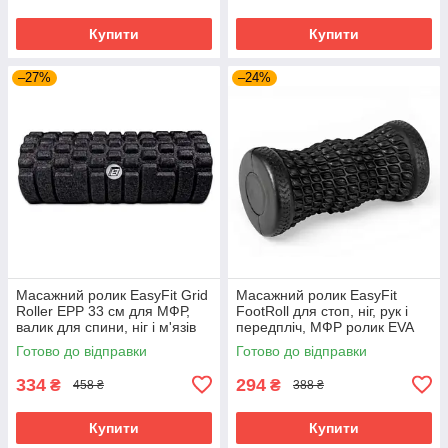
Купити
Купити
–27%
–24%
Масажний ролик EasyFit Grid
Масажний ролик EasyFit
Roller EPP 33 см для МФР,
FootRoll для стоп, ніг, рук і
валик для спини, ніг і м'язів
передпліч, МФР ролик EVA
Чорний (EF-2042-BK)
для міофасціального релізу
Готово до відправки
Готово до відправки
Чорний (EF-2009-bk)
334
294
₴
₴
458 ₴
388 ₴
Купити
Купити