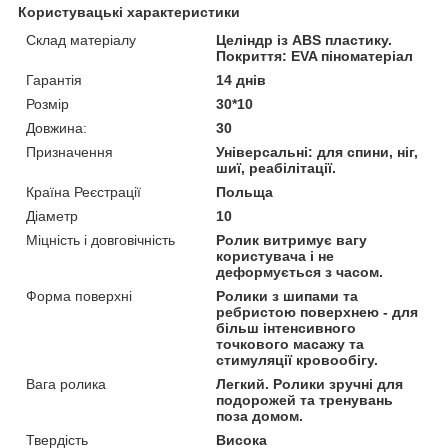
Користувацькі характеристики
Склад матеріалу
Целіндр із ABS пластику.
Покриття: EVA піноматеріал
Гарантія
14 днів
Розмір
30*10
Довжина:
30
Призначення
Універсальні: для спини, ніг,
шиї, реабілітації.
Країна Реєстрації
Польща
Діаметр
10
Міцність і довговічність
Ролик витримує вагу
користувача і не
деформується з часом.
Форма поверхні
Ролики з шипами та
ребристою поверхнею - для
більш інтенсивного
точкового масажу та
стимуляції кровообігу.
Вага ролика
Легкий. Ролики зручні для
подорожей та тренувань
поза домом.
Твердість
Висока