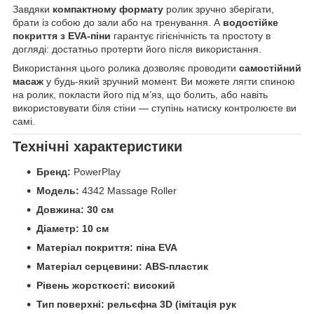
Завдяки
компактному формату
ролик зручно зберігати,
брати із собою до зали або на тренування. А
водостійке
покриття з EVA-піни
гарантує гігієнічність та простоту в
догляді: достатньо протерти його після використання.
Використання цього ролика дозволяє проводити
самостійний
масаж
у будь-який зручний момент. Ви можете лягти спиною
на ролик, покласти його під м’яз, що болить, або навіть
використовувати біля стіни — ступінь натиску контролюєте ви
самі.
Технічні характеристики
Бренд:
PowerPlay
Модель:
4342 Massage Roller
Довжина:
30 см
Діаметр:
10 см
Матеріал покриття:
піна EVA
Матеріал серцевини:
ABS-пластик
Рівень жорсткості:
високий
Тип поверхні:
рельєфна 3D (імітація рук