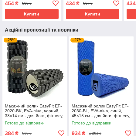
йоги, фітнесу, реабілітації
йоги, фітнесу, реабілітації
йоги
454
434
434
₴
₴
588 ₴
567 ₴
Купити
Купити
Акційні пропозиції та новинки
–28%
–27%
Масажний ролик EasyFit EF-
Масажний ролик EasyFit EF-
2020-BK, EVA-піна, чорний,
2030-BL, EVA-піна, синій,
33×14 см - для йоги, фітнесу,
45×15 см - для йоги, фітнесу,
реабілітації
реабілітації
Готово до відправки
Готово до відправки
384
934
₴
₴
535 ₴
1 281 ₴