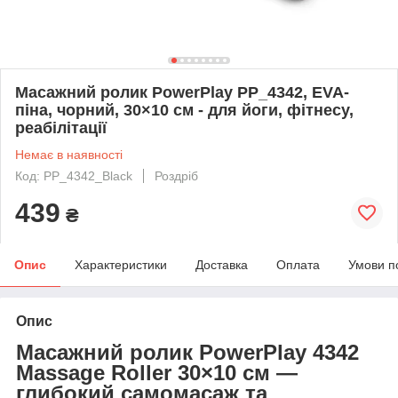
Масажний ролик PowerPlay PP_4342, EVA-
піна, чорний, 30×10 см - для йоги, фітнесу,
реабілітації
Немає в наявності
Код: PP_4342_Black
Роздріб
439
₴
Опис
Характеристики
Доставка
Оплата
Умови п
Опис
Масажний ролик PowerPlay 4342
Massage Roller 30×10 см —
глибокий самомасаж та