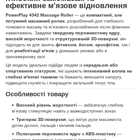
ефективне м'язове відновлення
PowerPlay 4342 Massage Roller
— це
компактний, але
потужний масажний ролик
, розроблений для глибокого
точкового масажу та м’язового розслаблення після фізичних
навантажень. Завдяки
твердому порожнистому ядру
,
високій жорсткості
та
структурованій 3D-поверхні
, він
підходить як для занять
фітнесом
,
йогою
,
кросфітом
, так і
для
реабілітації м'язів
у домашніх умовах або в
тренажерному залі.
Ця модель ідеально підійде людям із
середньою або
спортивною статурою
, які шукають
інтенсивний вплив на
глибокі м'язові тканини
та бажають зменшити напругу,
підвищити гнучкість і покращити загальний тонус тіла.
Особливості товару
Високий рівень жорсткості
— забезпечує глибоку
м’язову стимуляцію навіть у важкодоступних зонах
Тригерна 3D-поверхня
, що імітує рухи масажиста:
дотик долоні, пальців і кінчиків пальців
Полегшене порожнисте ядро з ABS-пластику
—
витримує регулярне інтенсивне використання