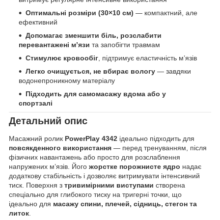
Оптимальні розміри (30×10 см)
— компактний, але
ефективний
Допомагає зменшити біль, розслабити
перевантажені м’язи
та запобігти травмам
Стимулює кровообіг
, підтримує еластичність м’язів
Легко очищується, не вбирає вологу
— завдяки
водонепроникному матеріалу
Підходить для самомасажу вдома або у
спортзалі
Детальний опис
Масажний ролик
PowerPlay 4342
ідеально підходить для
повсякденного використання
— перед тренуванням, після
фізичних навантажень або просто для розслаблення
напружених м’язів. Його
жорстке порожнисте ядро
надає
додаткову стабільність і дозволяє витримувати інтенсивний
тиск. Поверхня з
тривимірними виступами
створена
спеціально для глибокого тиску на тригерні точки, що
ідеально для
масажу спини, плечей, сідниць, стегон та
литок
.