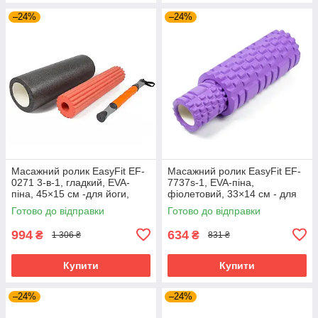
–24%
–24%
Масажний ролик EasyFit EF-
Масажний ролик EasyFit EF-
0271 3-в-1, гладкий, EVA-
7737s-1, EVA-піна,
піна, 45×15 см -для йоги,
фіолетовий, 33×14 см - для
фітнесу, реабілітації
йоги, фітнесу, реабілітації
Готово до відправки
Готово до відправки
994
634
₴
₴
1 306 ₴
831 ₴
Купити
Купити
–24%
–24%