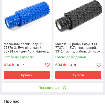
Масажний ролик EasyFit EF-
Масажний ролик EasyFit EF-
7737s-3, EVA-піна, синій,
7737s-4, EVA-піна, чорний,
33×14 см - для йоги, фітнесу,
33×14 см - для йоги, фітнесу,
реабілітації
реабілітації
Готово до відправки
Готово до відправки
634
634
₴
₴
831 ₴
831 ₴
Купити
Купити
Показати ще
Про нас