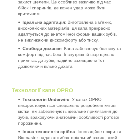
захист щелепи. Це особливо важливо під час
бійок і спарингів, де кожен удар може бути
критичним.
Ідеальна адаптація
: Виготовлена з м'яких,
високоякісних матеріалів, ця капа прекрасно
адаптується до анатомічної форми ваших зубів,
не викликаючи дискомфорту або тиску.
Свобода дихання
: Капа забезпечує безпеку та
комфорт під час бою. Її внутрішній шар щільно
прилягає до зубів, надійно захищаючи їх і
дозволяючи вільно дихати.
Технології капи OPRO
Технологія Underwire
: У капах OPRO
використовуються спеціально розроблені китові
кістки, які забезпечують ідеальне прилягання до
зубів, враховуючи анатомічні особливості ротової
порожнини.
Іонна технологія срібла
: Інноваційне покриття
Biomaster надає антибактеріальний захист, який