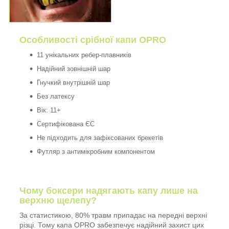
Особливості срібної капи OPRO
11 унікальних ребер-плавників
Надійний зовнішній шар
Гнучкий внутрішній шар
Без латексу
Вік: 11+
Сертифікована ЄС
Не підходить для зафіксованих брекетів
Футляр з антимікробним компонентом
Чому боксери надягають капу лише на
верхню щелепу?
За статистикою, 80% травм припадає на передні верхні
різці. Тому капа OPRO забезпечує надійний захист цих