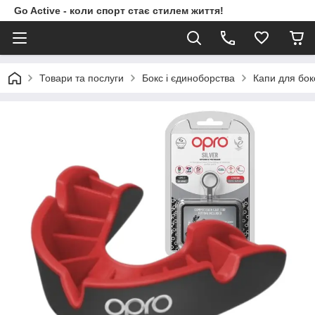
Go Active - коли спорт стає стилем життя!
Товари та послуги
Бокс і єдиноборства
Капи для бок