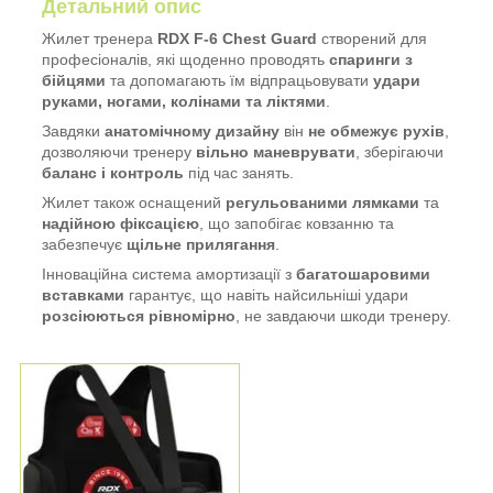
Детальний опис
Жилет тренера
RDX F-6 Chest Guard
створений для
професіоналів, які щоденно проводять
спаринги з
бійцями
та допомагають їм відпрацьовувати
удари
руками, ногами, колінами та ліктями
.
Завдяки
анатомічному дизайну
він
не обмежує рухів
,
дозволяючи тренеру
вільно маневрувати
, зберігаючи
баланс і контроль
під час занять.
Жилет також оснащений
регульованими лямками
та
надійною фіксацією
, що запобігає ковзанню та
забезпечує
щільне прилягання
.
Інноваційна система амортизації з
багатошаровими
вставками
гарантує, що навіть найсильніші удари
розсіюються рівномірно
, не завдаючи шкоди тренеру.