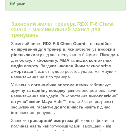
бійцями.
Захисний жилет тренера RDX F-6 Chest
Guard – максимальний захист для
тренувань
Захисний жилет
RDX F-6 Chest Guard
– це
надійне
екіпірування для тренерів
, яке забезпечує
високий
рівень захисту
під час тренувань із бійцями. Підходить
для
боксу, кікбоксингу, MMA та інших контактних
видів спорту
. Завдяки
інноваційним технологіям
амортизації
, жилет чудово розсіює удари, мінімізуючи
навантаження на тіло тренера.
Унікальна
ергономічна система лямок
забезпечує
зручну та надійну посадку
, рівномірно розподіляючи
навантаження від ударів. Використання
високоякісної
штучної шкіри Maya Hide™
, яка стійка до розривів і
зношування, гарантує
довговічність
навіть під час
інтенсивних тренувань.
Завдяки
тришаровій амортизації
, жилет ефективно
поглинає навіть найпотужніші удари, захищаючи від