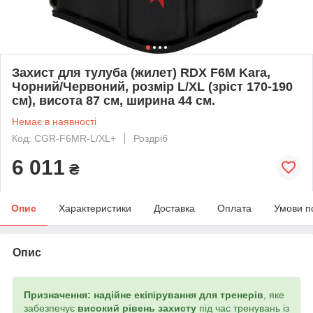
Захист для тулуба (жилет) RDX F6M Kara,
Чорний/Червоний, розмір L/XL (зріст 170-190
см), висота 87 см, ширина 44 см.
Немає в наявності
Код: CGR-F6MR-L/XL+
Роздріб
6 011
₴
Опис
Характеристики
Доставка
Оплата
Умови п
Опис
Призначення:
надійне екіпірування для тренерів
, яке
забезпечує
високий рівень захисту
під час тренувань із