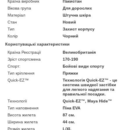
Країна виробник
Пакистан
Вікова група
Для дорослих
Матеріал
Штучна шкіра
Стан
Новий
Тип
Захист корпусу
Колір
Чорний
Користувацькі характеристики
Країна Реєстрації
Великобританія
Зріст спортсмена
170-190
Спорт:
Бойові види спорту
Тип кріплення
Пряжки
Quick-EZ™
Технологія Quick-EZ™ - це
система швидкої застібки
для легкого надягання та
правильної посадки.
Технології
Quick-EZ™, Maya Hide™
Тип наповнення
Піна EVA
Висота жилета
87 см.
Ширина жилета
44 см.
Розмір жилета
L/XL