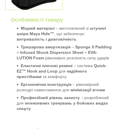
Особливості товару
Міцний матеріал
– виготовлений зі
штучної
шкіри Maya Hide™
, що забезпечує
витривалість і довговічність
Тришарова амортизація
–
Sponge X Padding
+
Infused Shock Dispersion Sheet
+
EVA-
LUTION Foam
рівномірно розсіюють силу ударів
Еластичні плечові ремені
– система
Quick-
EZ™ Hook and Loop
для
надійного
пристібання
та комфорту
Ергономічна конструкція
– рівномірний
розподіл навантаження для
мінімізації втоми
Професійний рівень захисту
– розроблений
для
інтенсивних тренувань у бойових видах
спорту