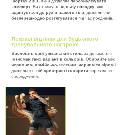
шортах 2 в 1
, який дозволяє
персоналізувати
комфорт
. Ви отримуєте
щільну посадку
, яка
адаптується до рухів вашого тіла
, дозволяючи
безперешкодно розтягуватися
під час поєдинків.
Яскраві відтінки для будь-якого
тренувального настрою!
Висловіть свій унікальний стиль
за допомогою
різноманітних варіантів кольорів
.
Обирайте
між
червоним, армійсько-зеленим, чорним та сірим
і
дозвольте своїй
пристрасті говорити
через ваше
спорядження.