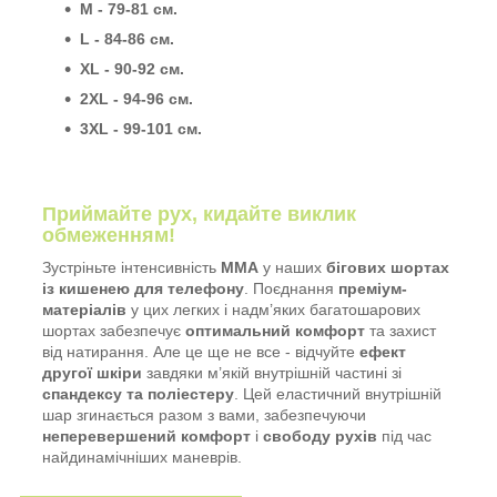
M - 79-81 см.
L - 84-86 см.
XL - 90-92 см.
2XL - 94-96 см.
3XL - 99-101 см.
Приймайте рух, кидайте виклик
обмеженням!
Зустріньте інтенсивність
MMA
у наших
бігових шортах
із кишенею для телефону
. Поєднання
преміум-
матеріалів
у цих легких і надм’яких багатошарових
шортах забезпечує
оптимальний комфорт
та захист
від натирання. Але це ще не все - відчуйте
ефект
другої шкіри
завдяки м’якій внутрішній частині зі
спандексу та поліестеру
. Цей еластичний внутрішній
шар згинається разом з вами, забезпечуючи
неперевершений комфорт
і
свободу рухів
під час
найдинамічніших маневрів.