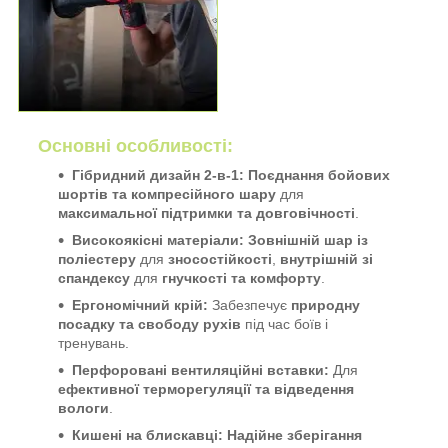
Основні особливості:
Гібридний дизайн 2-в-1:
Поєднання бойових
шортів та компресійного шару
для
максимальної підтримки та довговічності
.
Високоякісні матеріали:
Зовнішній шар із
поліестеру
для
зносостійкості
,
внутрішній зі
спандексу
для
гнучкості та комфорту
.
Ергономічний крій:
Забезпечує
природну
посадку та свободу рухів
під час боїв і
тренувань.
Перфоровані вентиляційні вставки:
Для
ефективної терморегуляції та відведення
вологи
.
Кишені на блискавці:
Надійне зберігання