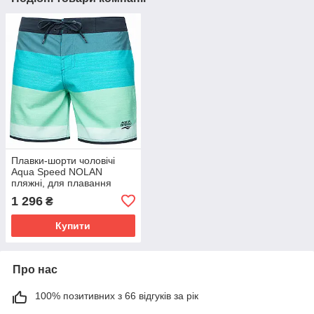
Плавки-шорти чоловічі
Aqua Speed NOLAN
пляжні, для плавання
швидковисихаючі Сіро-
1 296
₴
м'ятний XL обхват талії
92-98 см. (302-32-XL)
Купити
Про нас
100% позитивних з 66 відгуків за рік