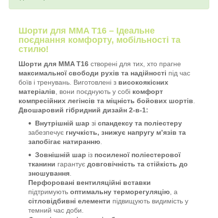
Шорти для MMA T16 – Ідеальне
поєднання комфорту, мобільності та
стилю!
Шорти для MMA T16
створені для тих, хто прагне
максимальної свободи рухів та надійності
під час
боїв і тренувань. Виготовлені з
високоякісних
матеріалів
, вони поєднують у собі
комфорт
компресійних легінсів та міцність бойових шортів
.
Двошаровий гібридний дизайн 2-в-1:
Внутрішній шар
зі
спандексу та поліестеру
забезпечує
гнучкість, знижує напругу м’язів та
запобігає натиранню
.
Зовнішній шар
із
посиленої поліестерової
тканини
гарантує
довговічність та стійкість до
зношування
.
Перфоровані вентиляційні вставки
підтримують
оптимальну терморегуляцію
, а
сітловідбивні елементи
підвищують видимість у
темний час доби.