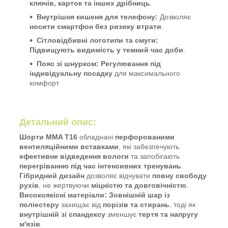
ключів, карток та інших дрібниць
.
Внутрішня кишеня для телефону:
Дозволяє
носити смартфон без ризику втрати
.
Сітловідбивні логотипи та смуги:
Підвищують видимість у темний час доби
.
Пояс зі шнурком:
Регулювання під
індивідуальну посадку
для максимального
комфорт
Детальний опис:
Шорти MMA T16
обладнані
перфорованими
вентиляційними вставками
, які забезпечують
ефективне відведення вологи
та запобігають
перегріванню під час інтенсивних тренувань
.
Гібридний дизайн
дозволяє відчувати
повну свободу
рухів
, не жертвуючи
міцністю та довговічністю
.
Високоякісні матеріали:
Зовнішній шар із
поліестеру
захищає від
порізів та стирань
, тоді як
внутрішній зі спандексу
зменшує
тертя та напругу
м'язів
.