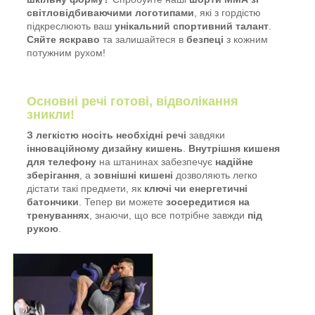
світловідбиваючими логотипами
, які з гордістю
підкреслюють ваш
унікальний спортивний талант
.
Сяйте яскраво
та залишайтеся в
безпеці
з кожним
потужним рухом!
Основні речі готові, відволікання
зникли!
З легкістю носіть необхідні речі
завдяки
інноваційному дизайну кишень
.
Внутрішня кишеня
для телефону
на штанинах забезпечує
надійне
зберігання
, а
зовнішні кишені
дозволяють легко
дістати такі предмети, як
ключі чи енергетичні
батончики
. Тепер ви можете
зосередитися на
тренуваннях
, знаючи, що все потрібне завжди
під
рукою
.