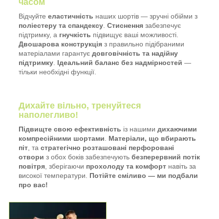
часом
Відчуйте
еластичність
наших шортів — зручні обійми з
поліестеру та спандексу
.
Стиснення
забезпечує
підтримку, а
гнучкість
підвищує ваші можливості.
Двошарова конструкція
з правильно підібраними
матеріалами гарантує
довговічність та надійну
підтримку
.
Ідеальний баланс без надмірностей
—
тільки необхідні функції.
Дихайте вільно, тренуйтеся
наполегливо!
Підвищте свою ефективність
із нашими
дихаючими
компресійними шортами
.
Матеріали, що вбирають
піт
, та
стратегічно розташовані перфоровані
отвори
з обох боків забезпечують
безперервний потік
повітря
, зберігаючи
прохолоду та комфорт
навіть за
високої температури.
Потійте сміливо — ми подбали
про вас!