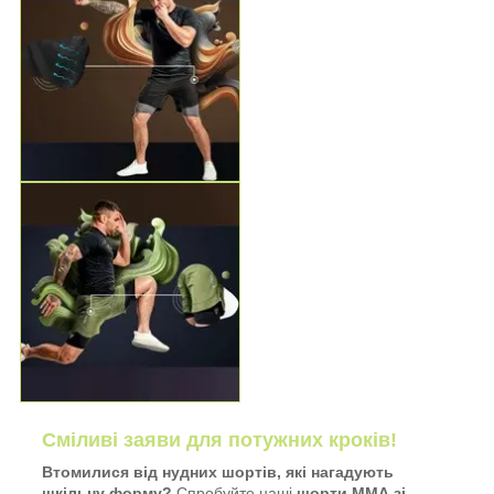
Сміливі заяви для потужних кроків!
Втомилися від нудних шортів, які нагадують
шкільну форму?
Спробуйте наші
шорти ММА зі