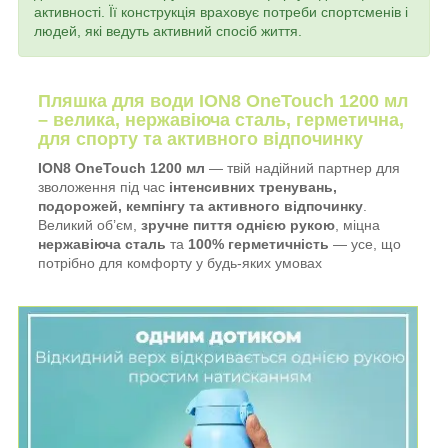
активності. Її конструкція враховує потреби спортсменів і
людей, які ведуть активний спосіб життя.
Пляшка для води ION8 OneTouch 1200 мл
– велика, нержавіюча сталь, герметична,
для спорту та активного відпочинку
ION8 OneTouch 1200 мл
— твій надійний партнер для
зволоження під час
інтенсивних тренувань,
подорожей, кемпінгу та активного відпочинку
.
Великий об’єм,
зручне пиття однією рукою
, міцна
нержавіюча сталь
та
100% герметичність
— усе, що
потрібно для комфорту у будь-яких умовах