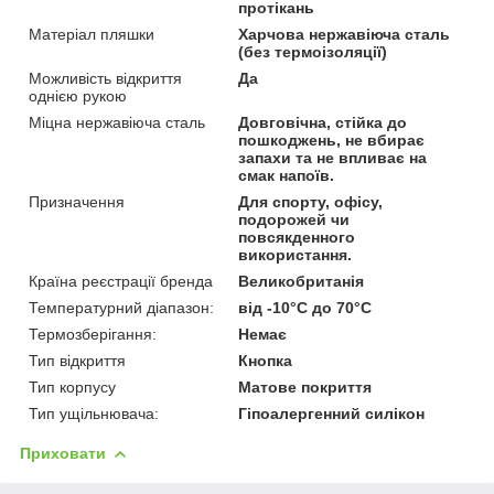
протікань
Матеріал пляшки
Харчова нержавіюча сталь
(без термоізоляції)
Можливість відкриття
Да
однією рукою
Міцна нержавіюча сталь
Довговічна, стійка до
пошкоджень, не вбирає
запахи та не впливає на
смак напоїв.
Призначення
Для спорту, офісу,
подорожей чи
повсякденного
використання.
Країна реєстрації бренда
Великобританія
Температурний діапазон:
від -10°C до 70°C
Термозберігання:
Немає
Тип відкриття
Кнопка
Тип корпусу
Матове покриття
Тип ущільнювача:
Гіпоалергенний силікон
Приховати