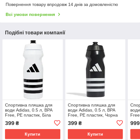
Повернення товару впродовж 14 днів за домовленістю
Всі умови повернення
Подібні товари компанії
Спортивна пляшка для
Спортивна пляшка для
Спор
води Adidas, 0.5 л, BPA
води Adidas, 0.5 л, BPA
води
Free, PE пластик, Біла
Free, PE пластик, Чорна
Free
(IW8159)
(IW4617)
Кори
399
399
999
₴
₴
Купити
Купити