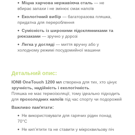
Міцна харчова нержавіюча сталь
— не
вбирає запахи і не змінює смак напоїв
Екологічний вибір
— багаторазова пляшка,
придатна для перероблення
Сумісність із широкими підсклянниками та
рюкзаками
— зручно у дорозі
Легка у догляді
— миття вручну або у
холодному режимі посудомийної машини
Детальний опис:
ION8 OneTouch 1200 мл
створена для тих, хто цінує
зручність, надійність і екологічність
.
Пляшка не має термоізоляції, тому ідеально підходить
для
прохолодних напоїв
під час спорту чи подорожей
Важливо пам'ятати:
Не використовувати для гарячих рідин понад
70°C
Не кип’ятити та не ставити у мікрохвильову піч