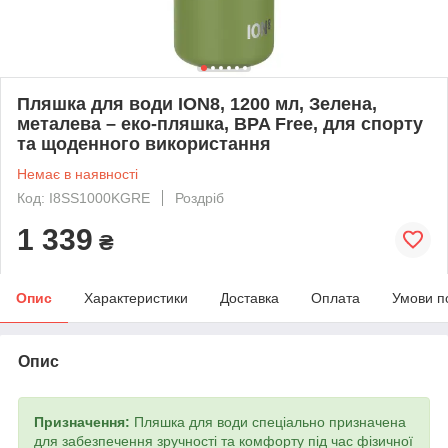
Пляшка для води ION8, 1200 мл, Зелена,
металева – еко-пляшка, BPA Free, для спорту
та щоденного використання
Немає в наявності
Код: I8SS1000KGRE
Роздріб
1 339
₴
Опис
Характеристики
Доставка
Оплата
Умови п
Опис
Призначення:
Пляшка для води спеціально призначена
для забезпечення зручності та комфорту під час фізичної