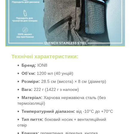
Технічні характеристики:
Бренд:
ION8
Об’єм:
1200 мл (40 унцій)
Розміри:
28.5 см (висота) × 8 см (діаметр)
Вага:
222 г (1422 г з напоєм)
Матеріал:
Харчова нержавіюча сталь (без
термоізоляції)
Температурний діапазон:
від -10°C до +70°C
Тип пиття:
боковий носик + вентиляційний
отвір
Кришка:
герметична, відкидна, кнопка