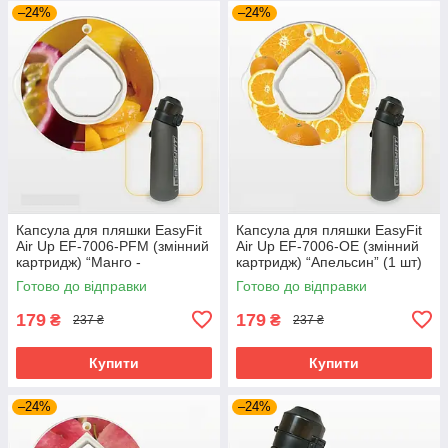
–24%
–24%
Капсула для пляшки EasyFit
Капсула для пляшки EasyFit
Air Up EF-7006-PFM (змінний
Air Up EF-7006-OE (змінний
картридж) “Манго -
картридж) “Апельсин” (1 шт)
Маракуйя” (1 шт)
Готово до відправки
Готово до відправки
179
179
₴
₴
237 ₴
237 ₴
Купити
Купити
–24%
–24%