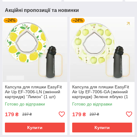
Акційні пропозиції та новинки
–24%
–24%
Капсула для пляшки EasyFit
Капсула для пляшки EasyFit
Air Up EF-7006-LN (змінний
Air Up EF-7006-GA (змінний
картридж) “Лимон” (1 шт)
картридж) Зелене яблуко (1
шт)
Готово до відправки
Готово до відправки
179
179
₴
₴
237 ₴
237 ₴
Купити
Купити