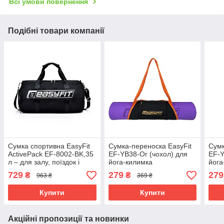
Всі умови повернення
Подібні товари компанії
Сумка спортивна EasyFit
Сумка-переноска EasyFit
Сумк
ActivePack EF-8002-BK,35
EF-YB38-Or (чохол) для
EF-Y
л – для залу, поїздок і
йога-килимка
йога
тренувань Чорний
Помаранчевий-чорний
чор
729
279
279
₴
₴
963 ₴
369 ₴
Купити
Купити
Акційні пропозиції та новинки