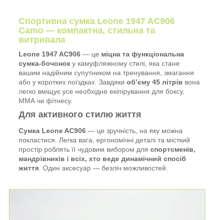
Спортивна сумка Leone 1947 AC906
Camo — компактна, стильна та
витривала
Leone 1947 AC906
— це
міцна та функціональна
сумка-бочонок
у камуфляжному стилі, яка стане
вашим надійним супутником на тренування, змагання
або у коротких поїздках. Завдяки
об’єму 45 літрів
вона
легко вміщує усе необхідне екіпірування для боксу,
ММА чи фітнесу.
Для активного стилю життя
Сумка Leone AC906
— це зручність, на яку можна
покластися. Легка вага, ергономічні деталі та місткий
простір роблять її чудовим вибором для
спортсменів,
мандрівників і всіх, хто веде динамічний спосіб
життя
. Один аксесуар — безліч можливостей.