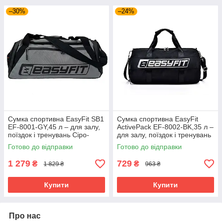
–30%
–24%
Сумка спортивна EasyFit SB1
Сумка спортивна EasyFit
EF-8001-GY,45 л – для залу,
ActivePack EF-8002-BK,35 л –
поїздок і тренувань Сіро-
для залу, поїздок і тренувань
чорний
Чорний
Готово до відправки
Готово до відправки
1 279
729
₴
₴
1 829 ₴
963 ₴
Купити
Купити
Про нас