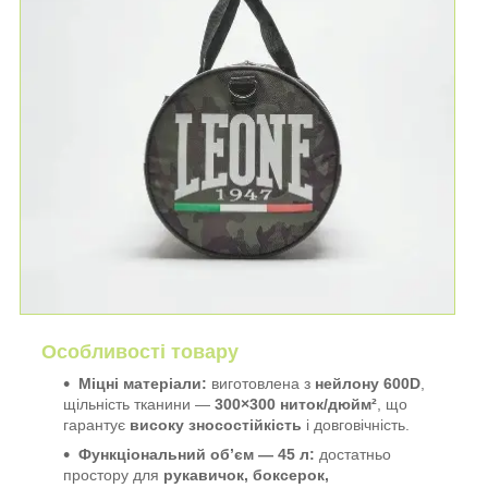
Особливості товару
Міцні матеріали:
виготовлена з
нейлону 600D
,
щільність тканини —
300×300 ниток/дюйм²
, що
гарантує
високу зносостійкість
і довговічність.
Функціональний об’єм — 45 л:
достатньо
простору для
рукавичок, боксерок,