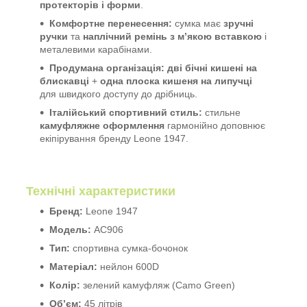
протекторів і форми
.
Комфортне перенесення:
сумка має
зручні
ручки
та
наплічний ремінь з м’якою вставкою
і
металевими карабінами.
Продумана організація:
дві бічні кишені на
блискавці
+
одна плоска кишеня на липучці
для швидкого доступу до дрібниць.
Італійський спортивний стиль:
стильне
камуфляжне оформлення
гармонійно доповнює
екіпірування бренду Leone 1947.
Технічні характеристики
Бренд:
Leone 1947
Модель:
AC906
Тип:
спортивна сумка-бочонок
Матеріал:
нейлон 600D
Колір:
зелений камуфляж (Camo Green)
Об’єм:
45 літрів