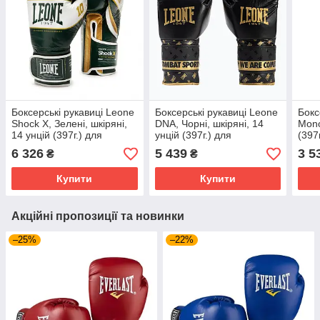
Боксерські рукавиці Leone
Боксерські рукавиці Leone
Бокс
Shock X, Зелені, шкіряні,
DNA, Чорні, шкіряні, 14
Mono
14 унцій (397г.) для
унцій (397г.) для
(397
спортсменів 80-90 кг.
спортсменів 80-90 кг.
80-9
6 326
5 439
3 5
₴
₴
(500213)
(500176)
Купити
Купити
Акційні пропозиції та новинки
–25%
–22%