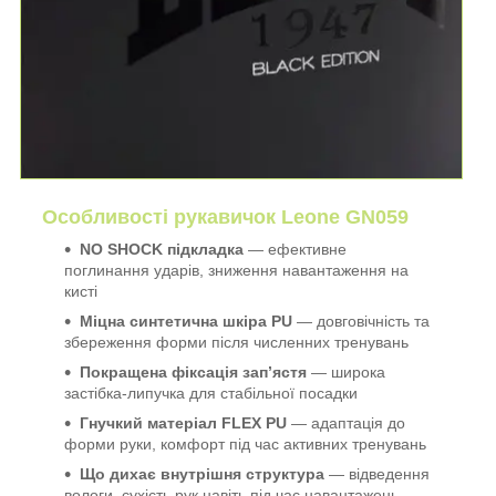
Особливості рукавичок Leone GN059
NO SHOCK підкладка
— ефективне
поглинання ударів, зниження навантаження на
кисті
Міцна синтетична шкіра PU
— довговічність та
збереження форми після численних тренувань
Покращена фіксація зап’ястя
— широка
застібка-липучка для стабільної посадки
Гнучкий матеріал FLEX PU
— адаптація до
форми руки, комфорт під час активних тренувань
Що дихає внутрішня структура
— відведення
вологи, сухість рук навіть під час навантажень