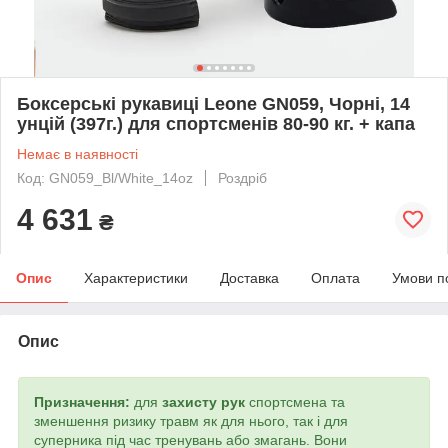
Боксерські рукавиці Leone GN059, Чорні, 14
унцій (397г.) для спортсменів 80-90 кг. + капа
Немає в наявності
Код: GN059_Bl/White_14oz
Роздріб
4 631
₴
Опис
Характеристики
Доставка
Оплата
Умови п
Опис
Призначення:
для
захисту рук
спортсмена та
зменшення ризику травм як для нього, так і для
суперника під час тренувань або змагань. Вони