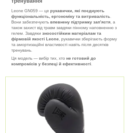
тренування
Leone GN059 — це
рукавички, які поєднують
функціональність, ергономіку та витривалість
.
Вони забезпечують
впевнену підтримку зап’ястя
, а
також захист від травм завдяки пінному наповненню з
гелем. Завдяки
зносостійким матеріалам та
фірмовій якості Leone
, рукавички зберігають форму
та амортизаційні властивості навіть після десятків
тренувань.
Ця модель — вибір тих, хто
не готовий до
компромісів у безпеці й ефективності
.