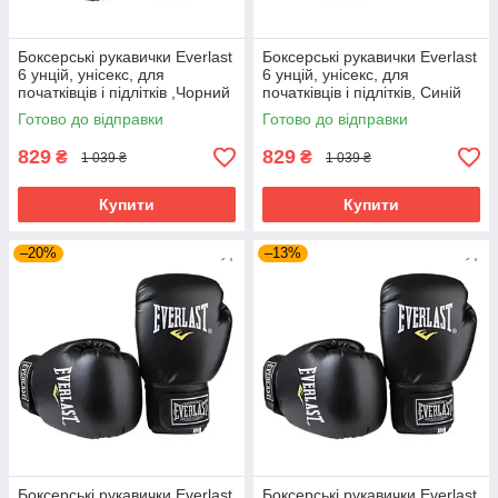
Боксерські рукавички Everlast
Боксерські рукавички Everlast
6 унцій, унісекс, для
6 унцій, унісекс, для
початківців і підлітків ,Чорний
початківців і підлітків, Синій
(EF-0370-6-BK)
(EF-0370-6-BL)
Готово до відправки
Готово до відправки
829
829
₴
₴
1 039 ₴
1 039 ₴
Купити
Купити
–20%
–13%
Боксерські рукавички Everlast
Боксерські рукавички Everlast