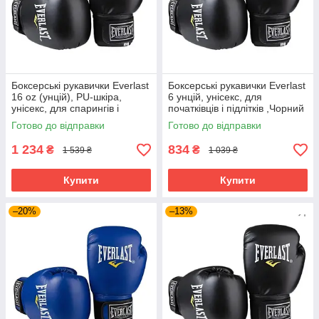
Боксерські рукавички Everlast
Боксерські рукавички Everlast
16 oz (унцій), PU-шкіра,
6 унцій, унісекс, для
унісекс, для спарингів і
початківців і підлітків ,Чорний
тренувань ,Чорний (EF-0370-
(EF-0370-6-BK)
Готово до відправки
Готово до відправки
16)
1 234
834
₴
₴
1 539 ₴
1 039 ₴
Купити
Купити
–20%
–13%