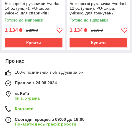
Боксерські рукавички Everlast
Боксерські рукавички Everlast
14 oz (унцій), PU-шкіра,
12 oz (унцій), PU-шкіра,
унісекс, для спарингів і
унісекс, для тренувань і
тренувань ,Чорний (EF-0370-
спарингів ,Чорний (EF-0370-
Готово до відправки
Готово до відправки
14)
12)
1 134
1 134
₴
₴
1 296 ₴
1 185 ₴
Купити
Купити
Про нас
100% позитивних з 66 відгуків за рік
Працює з 24.08.2024
м. Київ
Київ, Україна
Контакти
Сьогодні працює з 09:00 до 18:00
Показати весь графік роботи