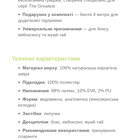
ексклюзивна графіка, створена спеціально для
серії The Greatest
Подарунок у комплекті
— бинти 4 метри для
додаткової підтримки
Універсальне призначення
— для боксу,
кікбоксингу та муай-тай
Технічні характеристики
Матеріал верху
: 100% натуральна коров’яча
шкіра
Підкладка
: 100% поліестер
Наповнення
: 88% латекс, 10% EVA, 2% PU
Форма
: видовжена, анатомічна (мексиканська
колодка)
Застібка
: липучка
Дисципліни
: бокс, кікбоксинг, муай-тай
Рекомендоване використання
: тренування,
спаринги