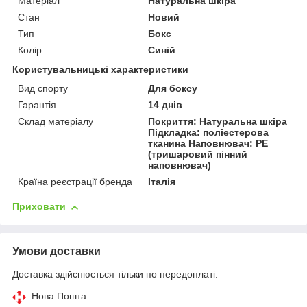
Матеріал
Натуральна шкіра
Стан
Новий
Тип
Бокс
Колір
Синій
Користувальницькі характеристики
Вид спорту
Для боксу
Гарантія
14 днів
Склад матеріалу
Покриття: Натуральна шкіра
Підкладка: поліестерова
тканина Наповнювач: PE
(тришаровий пінний
наповнювач)
Країна реєстрації бренда
Італія
Приховати
Умови доставки
Доставка здійснюється тільки по передоплаті.
Нова Пошта