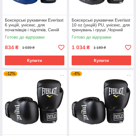
Боксерські рукавички Everlast
Боксерські рукавички Everlast
6 унцій, унісекс, для
10 oz (унцій) PU, унісекс, для
початківців і підлітків, Синій
тренувань і груші ,Чорний
(EF-0370-6-BL)
(EF-0370-10)
Готово до відправки
Готово до відправки
834
1 034
₴
₴
1 039 ₴
1 189 ₴
Купити
Купити
–12%
–4%