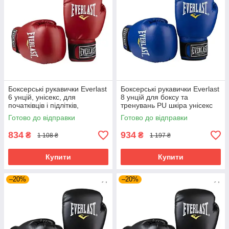
Боксерські рукавички Everlast
Боксерські рукавички Everlast
6 унцій, унісекс, для
8 унцій для боксу та
початківців і підлітків,
тренувань PU шкіра унісекс
Червоний (EF-0370-6-R)
Синій (EF-0370-8-BL)
Готово до відправки
Готово до відправки
834
934
₴
₴
1 108 ₴
1 197 ₴
Купити
Купити
–20%
–20%