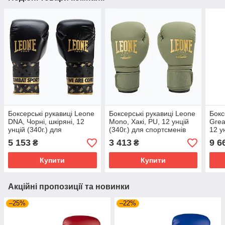
Боксерські рукавиці Leone
Боксерські рукавиці Leone
Бокс
DNA, Чорні, шкіряні, 12
Mono, Хакі, PU, 12 унцій
Grea
унцій (340г.) для
(340г.) для спортсменів
12 у
спортсменів 60-80 кг.
60-80 кг. (500119)
спор
5 153
3 413
9 6
₴
₴
(500176)
(500
Купити
Купити
Акційні пропозиції та новинки
–25%
–22%