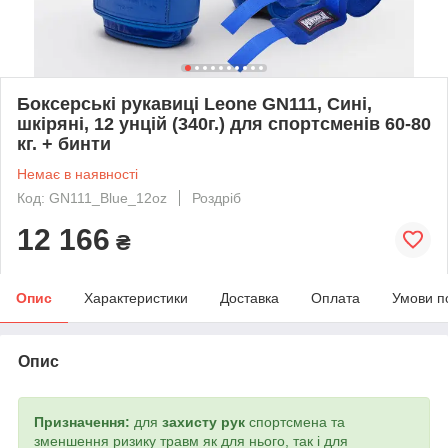
Боксерські рукавиці Leone GN111, Сині,
шкіряні, 12 унцій (340г.) для спортсменів 60-80
кг. + бинти
Немає в наявності
Код: GN111_Blue_12oz
Роздріб
12 166
₴
Опис
Характеристики
Доставка
Оплата
Умови п
Опис
Призначення:
для
захисту рук
спортсмена та
зменшення ризику травм як для нього, так і для