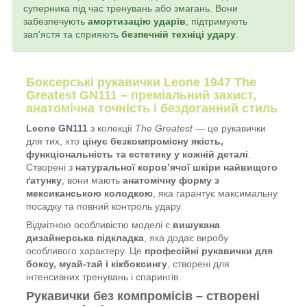
суперника під час тренувань або змагань. Вони
забезпечують
амортизацію ударів
, підтримують
зап'ястя та сприяють
безпечній техніці удару
.
Боксерські рукавички Leone 1947 The
Greatest GN111 – преміальний захист,
анатомічна точність і бездоганний стиль
Leone GN111
з колекції
The Greatest
— це рукавички
для тих, хто
цінує безкомпромісну якість,
функціональність та естетику у кожній деталі
.
Створені з
натуральної коров’ячої шкіри найвищого
ґатунку
, вони мають
анатомічну форму з
мексиканською колодкою
, яка гарантує максимальну
посадку та повний контроль удару.
Відмітною особливістю моделі є
вишукана
дизайнерська підкладка
, яка додає виробу
особливого характеру. Це
професійні рукавички для
боксу, муай-тай і кікбоксингу
, створені для
інтенсивних тренувань і спарингів.
Рукавички без компромісів – створені