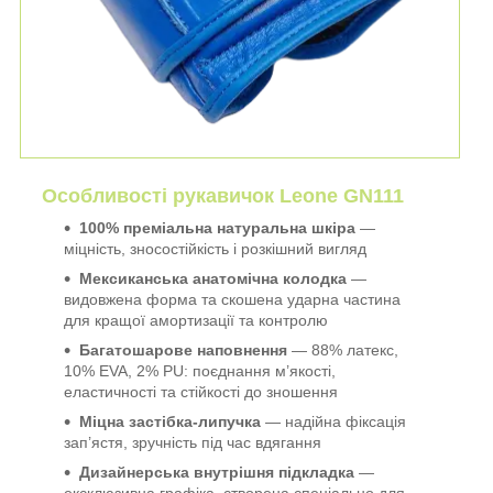
Особливості рукавичок Leone GN111
100% преміальна натуральна шкіра
—
міцність, зносостійкість і розкішний вигляд
Мексиканська анатомічна колодка
—
видовжена форма та скошена ударна частина
для кращої амортизації та контролю
Багатошарове наповнення
— 88% латекс,
10% EVA, 2% PU: поєднання м’якості,
еластичності та стійкості до зношення
Міцна застібка-липучка
— надійна фіксація
зап’ястя, зручність під час вдягання
Дизайнерська внутрішня підкладка
—