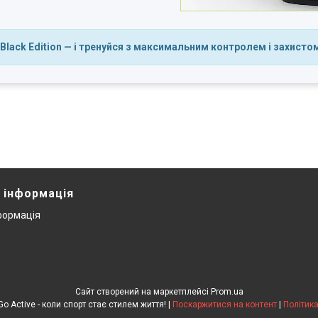
Black Edition — і тренуйся з максимальним контролем і захисто
 інформація
формація
Сайт створений на маркетплейсі
Prom.ua
Інтернет-магазин Go Active - коли спорт стає стилем життя! |
Поскаржитися на контент
|
Політика