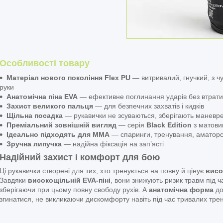
Особливості товару
Матеріал нового покоління Flex PU
— витривалий, гнучкий, з ч
руки
Анатомічна піна EVA
— ефективне поглинання ударів без втрати 
Захист великого пальця
— для безпечних захватів і кидків
Щільна посадка
— рукавички не зсуваються, зберігають маневре
Преміальний зовнішній вигляд
— серія
Black Edition
з матови
Ідеально підходять для ММА
— спаринги, тренування, аматорс
Зручна липучка
— надійна фіксація на зап’ясті
Надійний захист і комфорт для бою
Ці рукавички створені для тих, хто тренується на повну й цінує
висо
Завдяки
високощільній EVA-піні
, вони знижують ризик травм під ч
зберігаючи при цьому повну свободу рухів. А
анатомічна форма
до
згинатися, не викликаючи дискомфорту навіть під час тривалих тре