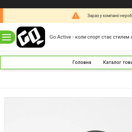
Зараз у компанії неро
Go Active - коли спорт стає стилем 
Головна
Каталог тов