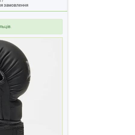
ля замовлення
льців.