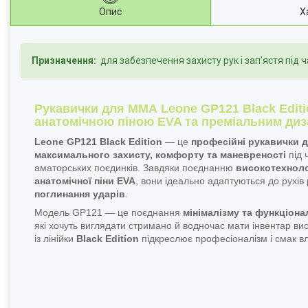
Опис
Х
Призначення:
для забезпечення захисту рук і зап’ястя під 
Рукавички для ММА Leone GP121 Black Editi
анатомічною піною EVA та преміальним ди
Leone GP121 Black Edition
— це
професійні рукавички 
максимального захисту, комфорту та маневреності
під 
аматорських поєдинків. Завдяки поєднанню
високотехноло
анатомічної піни EVA
, вони ідеально адаптуються до рухів
поглинання ударів
.
Модель GP121 — це поєднання
мінімалізму та функціона
які хочуть виглядати стримано й водночас мати інвентар ви
із лінійки
Black Edition
підкреслює професіоналізм і смак в