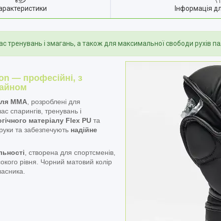
арактеристики
Інформація д
час тренувань і змагань, а також для максимальної свободи рухів па
on — професійні, з
зайном
для ММА
, розроблені для
час спарингів, тренувань і
гічного матеріалу Flex PU
та
 руки та забезпечують
надійне
льності
, створена для спортсменів,
сокого рівня. Чорний матовий колір
ласника.