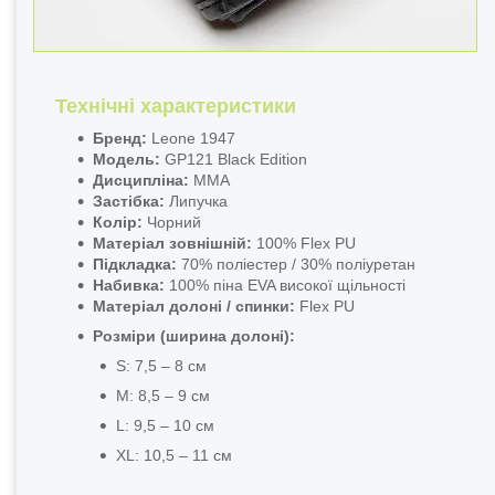
Технічні характеристики
Бренд:
Leone 1947
Модель:
GP121 Black Edition
Дисципліна:
ММА
Застібка:
Липучка
Колір:
Чорний
Матеріал зовнішній:
100% Flex PU
Підкладка:
70% поліестер / 30% поліуретан
Набивка:
100% піна EVA високої щільності
Матеріал долоні / спинки:
Flex PU
Розміри (ширина долоні):
S: 7,5 – 8 см
M: 8,5 – 9 см
L: 9,5 – 10 см
XL: 10,5 – 11 см