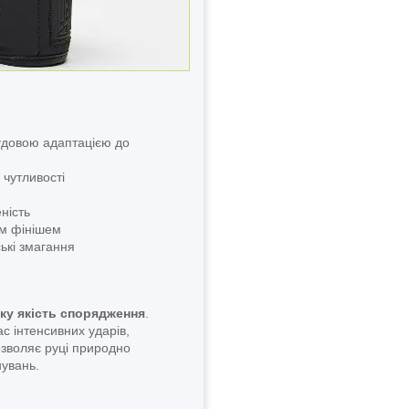
удовою адаптацією до
чутливості
ність
м фінішем
ькі змагання
ку якість спорядження
.
ас інтенсивних ударів,
зволяє руці природно
нувань.