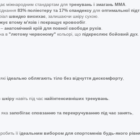
дає міжнародним стандартам для
тренувань і змагань ММА
.
єднання
83% поліестеру та 17% спандексу
для
оптимальної під
ріал
швидко висихає
, залишаючи шкіру сухою.
жує втому м’язів
і
покращує кровообіг
.
–
анатомічний крій для повної свободи рухів
.
на в
"лютому червоному"
кольорі, що
підкреслює бойовий дух
.
 які
ідеально облягають тіло без відчуття дискомфорту
,
 шкіру
навіть під час
найінтенсивніших тренувань
.
, яка
запобігає сповзанню та перекручуванню під час занять
,
 робить її
ідеальним вибором для спортсменів будь-якого рівн