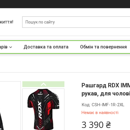
життя!
арів
Доставка та оплата
Обмін та повернення
Рашгард RDX IMM
рукав, для чолов
Код:
CSH-IMF-1R-2XL
Немає в наявності
3 390 ₴