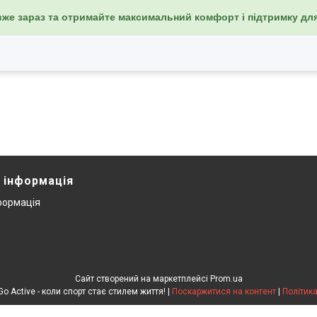
же зараз та отримайте максимальний комфорт і підтримку дл
 інформація
формація
Сайт створений на маркетплейсі
Prom.ua
Інтернет-магазин Go Active - коли спорт стає стилем життя! |
Поскаржитися на контент
|
Політика