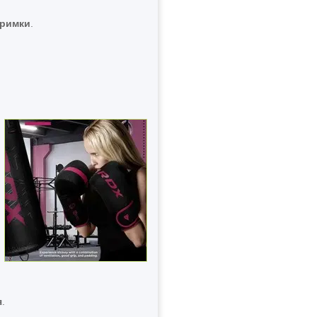
тримки
.
я
.