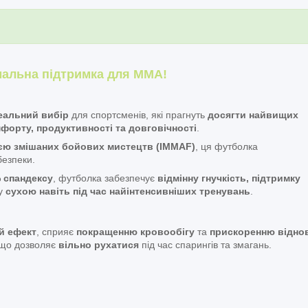
альна підтримка для ММА!
еальний вибір
для спортсменів, які прагнуть
досягти найвищих
форту, продуктивності та довговічності
.
ю змішаних бойових мистецтв (IMMAF)
, ця футболка
безпеки.
% спандексу
, футболка забезпечує
відмінну гнучкість, підтримку
ру
сухою навіть під час найінтенсивніших тренувань
.
й ефект
, сприяє
покращенню кровообігу
та
прискоренню віднов
 що дозволяє
вільно рухатися
під час спарингів та змагань.