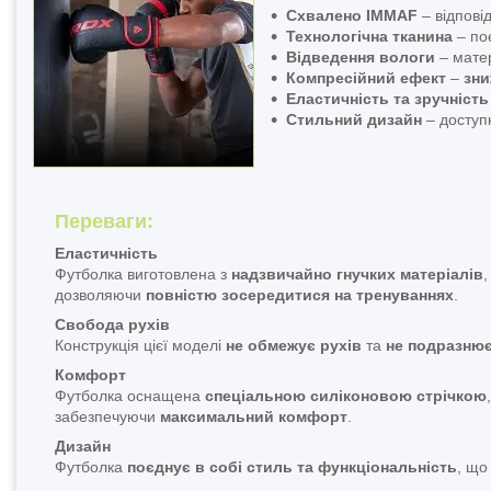
Схвалено IMMAF
– відпові
Технологічна тканина
– по
Відведення вологи
– мате
Компресійний ефект
–
зни
Еластичність та зручність
Стильний дизайн
– доступ
Переваги:
Еластичність
Футболка виготовлена з
надзвичайно гнучких матеріалів
,
дозволяючи
повністю зосередитися на тренуваннях
.
Свобода рухів
Конструкція цієї моделі
не обмежує рухів
та
не подразнює
Комфорт
Футболка оснащена
спеціальною силіконовою стрічкою
забезпечуючи
максимальний комфорт
.
Дизайн
Футболка
поєднує в собі стиль та функціональність
, що