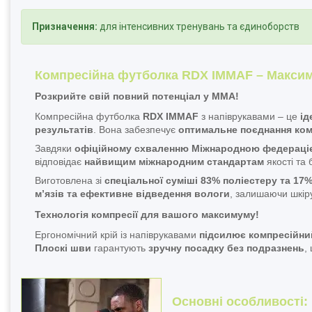
Призначення:
для інтенсивних тренувань та єдиноборств
Компресійна футболка RDX IMMAF – Максим
Розкрийте свій повний потенціал у ММА!
Компресійна футболка
RDX IMMAF
з напіврукавами – це
ід
результатів
. Вона забезпечує
оптимальне поєднання ком
Завдяки
офіційному схваленню Міжнародною федераціє
відповідає
найвищим міжнародним стандартам
якості та 
Виготовлена зі
спеціальної суміші 83% поліестеру та 17
м’язів та ефективне відведення вологи
, залишаючи шкі
Технологія компресії для вашого максимуму!
Ергономічний крій із напіврукавами
підсилює компресійни
Плоскі шви
гарантують
зручну посадку без подразнень
,
Основні особливості: