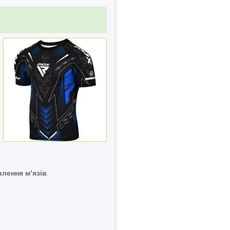
лення м’язів
.