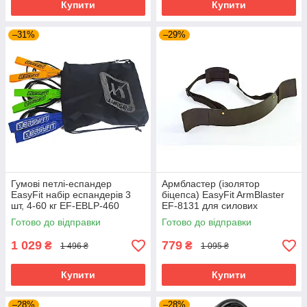
Купити
Купити
–31%
–29%
Гумові петлі-еспандер
Армбластер (ізолятор
EasyFit набір еспандерів 3
біцепса) EasyFit ArmBlaster
шт, 4-60 кг EF-EBLP-460
EF-8131 для силових
тренувань
Готово до відправки
Готово до відправки
1 029
779
₴
₴
1 496 ₴
1 095 ₴
Купити
Купити
–28%
–28%