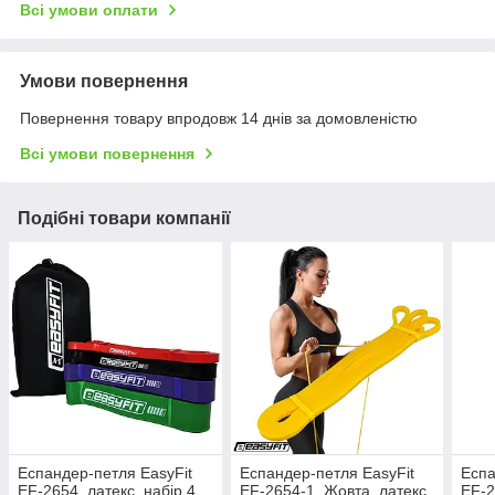
Всі умови оплати
Умови повернення
Повернення товару впродовж 14 днів за домовленістю
Всі умови повернення
Подібні товари компанії
Еспандер-петля EasyFit
Еспандер-петля EasyFit
Еспа
EF-2654, латекс, набір 4
EF-2654-1, Жовта, латекс,
EF-2