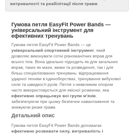
витривалості та реабілітації після травм
.
Гумова петля EasyFit Power Bands —
універсальний інструмент для
ефективних тренувань
Гумова петля EasyFit Power Bands — це
універсальний спортивний інструмент
, який
дозволяє виконувати сотні різноманітних вправ для
всього тіла. Вона ідеально підходить як для загальних
вправ, таких як махи, жими та розведення, так і для
більш спеціалізованих тренувань: відпрацювання
ударної техніки в єдиноборствах, тренування вибухової
сили та швидкості рухів. Петля з невеликим опором
часто використовується для якісної розминки, яка
ефективно опрацьовує всі групи м’язів
,
забезпечуючи при цьому безпечне навантаження та
знижуючи ризик травм.
Детальний опис
Гумова петля EasyFit Power Bands допомагає
ефективно розвивати силу, витривалість і