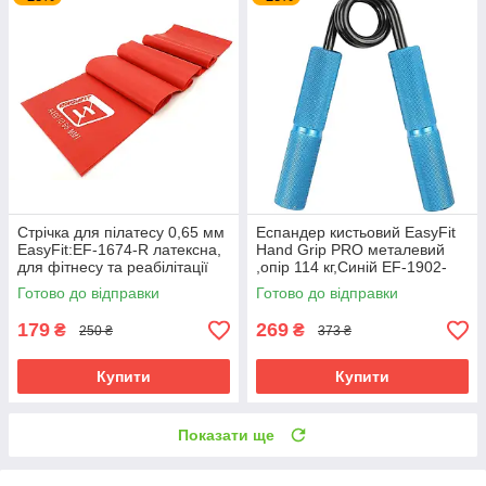
Стрічка для пілатесу 0,65 мм
Еспандер кистьовий EasyFit
EasyFit:EF-1674-R латексна,
Hand Grip PRO металевий
для фітнесу та реабілітації
,опір 114 кг,Синій EF-1902-
Червоний
250
Готово до відправки
Готово до відправки
179
269
₴
₴
250 ₴
373 ₴
Купити
Купити
Показати ще