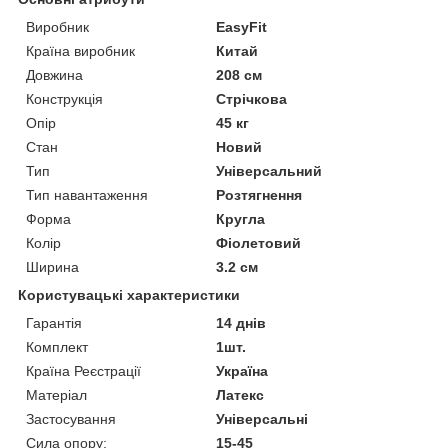
Виробник
EasyFit
Країна виробник
Китай
Довжина
208 см
Конструкція
Стрічкова
Опір
45 кг
Стан
Новий
Тип
Універсальний
Тип навантаження
Розтягнення
Форма
Кругла
Колір
Фіолетовий
Ширина
3.2 см
Користувацькі характеристики
Гарантія
14 днів
Комплект
1шт.
Країна Реєстрації
Україна
Матеріал
Латекс
Застосування
Універсальні
Сила опору:
15-45