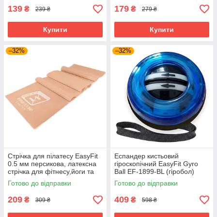
139
179
₴
₴
239 ₴
279 ₴
Купити
Купити
–32%
–32%
Стрічка для пілатесу EasyFit
Еспандер кистьовий
0.5 мм персикова, латексна
гіроскопічний EasyFit Gyro
стрічка для фітнесу,йоги та
Ball EF-1899-BL (гіробол)
силових тренувань 200×15
тренажер для сили хвата та
Готово до відправки
Готово до відправки
см Medium (EF-1660-Y)
зап’ястя
209
409
₴
₴
309 ₴
598 ₴