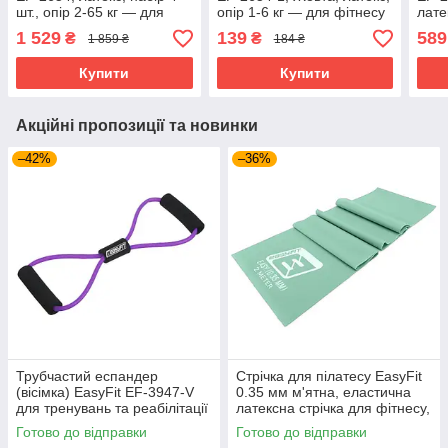
шт., опір 2-65 кг — для
опір 1-6 кг — для фітнесу
лате
фітнесу та кросфіту
та кросфіту
для 
1 529
139
589
₴
₴
1 859 ₴
184 ₴
Купити
Купити
Акційні пропозиції та новинки
–42%
–36%
Трубчастий еспандер
Стрічка для пілатесу EasyFit
(вісімка) EasyFit EF-3947-V
0.35 мм м'ятна, еластична
для тренувань та реабілітації
латексна стрічка для фітнесу,
Фіолетовий
йоги та розтяжки 200×15 см
Готово до відправки
Готово до відправки
(EF-1659-GN)