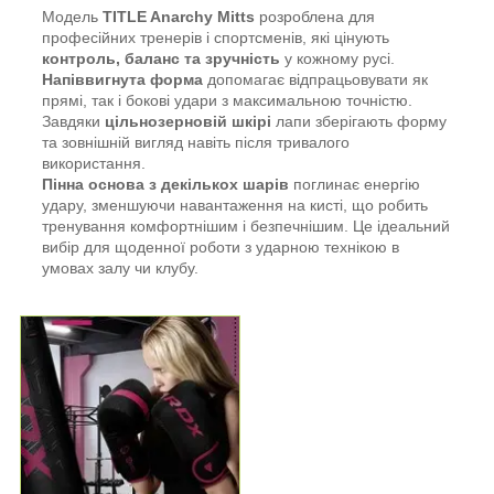
Модель
TITLE Anarchy Mitts
розроблена для
професійних тренерів і спортсменів, які цінують
контроль, баланс та зручність
у кожному русі.
Напіввигнута форма
допомагає відпрацьовувати як
прямі, так і бокові удари з максимальною точністю.
Завдяки
цільнозерновій шкірі
лапи зберігають форму
та зовнішній вигляд навіть після тривалого
використання.
Пінна основа з декількох шарів
поглинає енергію
удару, зменшуючи навантаження на кисті, що робить
тренування комфортнішим і безпечнішим. Це ідеальний
вибір для щоденної роботи з ударною технікою в
умовах залу чи клубу.