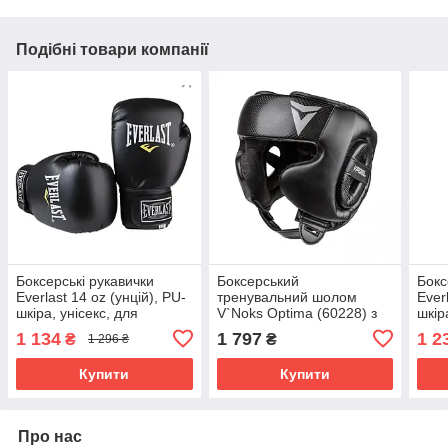
Подібні товари компанії
Боксерські рукавички
Боксерський
Бокс
Everlast 14 oz (унцій), PU-
тренувальний шолом
Ever
шкіра, унісекс, для
V`Noks Optima (60228) з
шкір
спарингів і тренувань
захистом вилиць L/XL (57-
спар
1 134
1 797
1 2
₴
₴
1 296 ₴
,Чорний (EF-0370-14)
64 см) Чорний
,Чор
Купити
Купити
Про нас