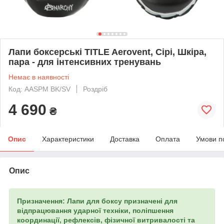
Лапи боксерські TITLE Aerovent, Сірі, Шкіра,
пара - для інтенсивних тренувань
Немає в наявності
Код: AASPM BK/SV
Роздріб
4 690
₴
Опис
Характеристики
Доставка
Оплата
Умови п
Опис
Призначення: Лапи для боксу призначені для
відпрацювання ударної техніки, поліпшення
координації, рефлексів, фізичної витривалості та