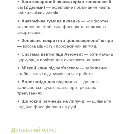
Багатошаровий піноматеріал товщиною 5
см (2 дюйми)
— ефективне поглинання навіть
найсильніших ударів.
Анатомічна гумова вкладка
— комфортне
захоплення, стабільна фіксація та додаткова
амортизація.
Зовнішнє покриття з цільнозернової шкіри
— висока міцність і професійний вигляд.
Система вентиляції Aerovent
— оптимальна
циркуляція повітря для охолодження руки.
М’який клин під зап’ястком
— забезпечує
стабільність і підтримку під час роботи.
Вологовідвідна підкладка
— долоня
залишається сухою навіть при тривалих
тренуваннях.
Широкий ремінець на липучці
— щільна та
надійна фіксація лапи на руці.
Детальний опис: