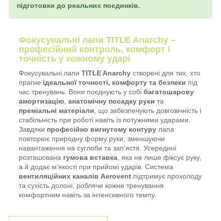
підготовки до реальних поєдинків.
Фокусувальні лапи TITLE Anarchy –
професійний контроль, комфорт і
точність у кожному ударі
Фокусувальні лапи
TITLE Anarchy
створені для тих, хто
прагне
ідеальної точності, комфорту та безпеки
під
час тренувань. Вони поєднують у собі
багатошарову
амортизацію
,
анатомічну посадку руки
та
преміальні матеріали
, що забезпечують довговічність і
стабільність при роботі навіть із потужними ударами.
Завдяки
професійно вигнутому контуру
лапа
повторює природну форму руки, зменшуючи
навантаження на суглоби та зап’ястя. Усередині
розташована
гумова вставка
, яка не лише фіксує руку,
а й додає м’якості при прийомі ударів. Система
вентиляційних каналів Aerovent
підтримує прохолоду
та сухість долоні, роблячи кожне тренування
комфортним навіть за інтенсивного темпу.