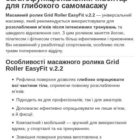
для глибокого самомасажу
Масажний ролик Grid Roller EasyFit v.2.2
— універсальний
масажер, який рекомендується використовувати для
розслаблення м’язів після інтенсивних тренувань
та
швидкого відновлення сил. З цим роликом заняття йогою,
пілатесом і фітнесом стають більш ефективними і приємними.
Він незамінний у реабілітації спортсменів, особливо після
травм поперекового відділу.
Особливості масажного ролика Grid
Roller EasyFit v.2.2
Рифлена поверхня дозволяє
глибоко опрацювати
всі частини тіла
, сприяючи повному розслабленню
м’язів.
Підходить як для професіоналів, так і для аматорів.
Допомагає ефективно опрацьовувати не лише м’язи,
а й фасції.
Компактний і мобільний — зручний для використання
вдома, у спортзалі та на тренуваннях.
Зовнішня поверхня ролика виготовлена з