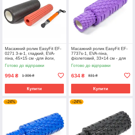
Масажний ролик EasyFit EF-
Масажний ролик EasyFit EF-
0271 3-в-1, гладкий, EVA-
7737s-1, EVA-піна,
піна, 45×15 см -для йоги,
фіолетовий, 33×14 см - для
фітнесу, реабілітації
йоги, фітнесу, реабілітації
Готово до відправки
Готово до відправки
994
634
₴
₴
1 306 ₴
831 ₴
Купити
Купити
–24%
–24%