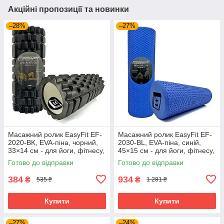
Акційні пропозиції та новинки
–28%
–27%
Масажний ролик EasyFit EF-
Масажний ролик EasyFit EF-
2020-BK, EVA-піна, чорний,
2030-BL, EVA-піна, синій,
33×14 см - для йоги, фітнесу,
45×15 см - для йоги, фітнесу,
реабілітації
реабілітації
Готово до відправки
Готово до відправки
384
934
₴
₴
535 ₴
1 281 ₴
Купити
Купити
–27%
–24%