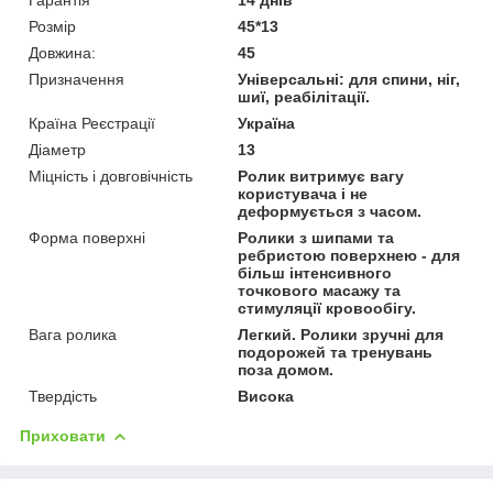
Розмір
45*13
Довжина:
45
Призначення
Універсальні: для спини, ніг,
шиї, реабілітації.
Країна Реєстрації
Україна
Діаметр
13
Міцність і довговічність
Ролик витримує вагу
користувача і не
деформується з часом.
Форма поверхні
Ролики з шипами та
ребристою поверхнею - для
більш інтенсивного
точкового масажу та
стимуляції кровообігу.
Вага ролика
Легкий. Ролики зручні для
подорожей та тренувань
поза домом.
Твердість
Висока
Приховати