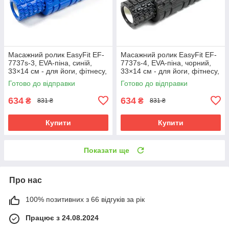
Масажний ролик EasyFit EF-
Масажний ролик EasyFit EF-
7737s-3, EVA-піна, синій,
7737s-4, EVA-піна, чорний,
33×14 см - для йоги, фітнесу,
33×14 см - для йоги, фітнесу,
реабілітації
реабілітації
Готово до відправки
Готово до відправки
634
634
₴
₴
831 ₴
831 ₴
Купити
Купити
Показати ще
Про нас
100% позитивних з 66 відгуків за рік
Працює з 24.08.2024