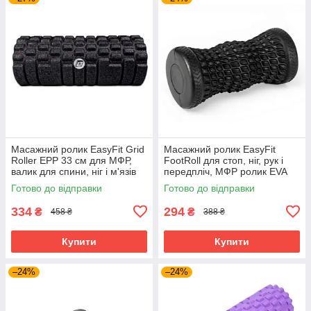
Масажний ролик EasyFit Grid
Масажний ролик EasyFit
Roller EPP 33 см для МФР,
FootRoll для стоп, ніг, рук і
валик для спини, ніг і м'язів
передпліч, МФР ролик EVA
Чорний (EF-2042-BK)
для міофасціального релізу
Готово до відправки
Готово до відправки
Чорний (EF-2009-bk)
334
294
₴
₴
458 ₴
388 ₴
Купити
Купити
–24%
–24%