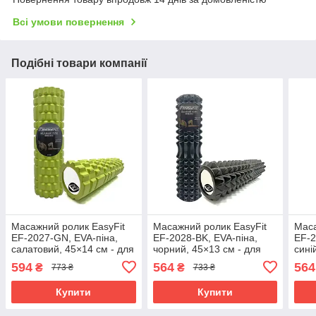
Всі умови повернення
Подібні товари компанії
Масажний ролик EasyFit
Масажний ролик EasyFit
Маса
EF-2027-GN, EVA-піна,
EF-2028-BK, EVA-піна,
EF-2
салатовий, 45×14 см - для
чорний, 45×13 см - для
сині
йоги, фітнесу, реабілітації
йоги, фітнесу, реабілітації
йоги
594
564
564
₴
₴
773 ₴
733 ₴
Купити
Купити