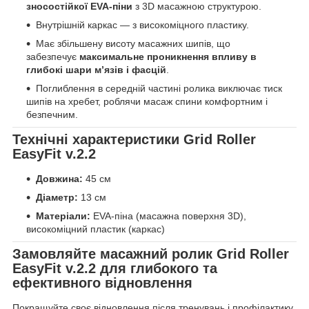
зносостійкої EVA-піни
з 3D масажною структурою.
Внутрішній каркас — з високоміцного пластику.
Має збільшену висоту масажних шипів, що
забезпечує
максимальне проникнення впливу в
глибокі шари м’язів і фасцій
.
Поглиблення в середній частині ролика виключає тиск
шипів на хребет, роблячи масаж спини комфортним і
безпечним.
Технічні характеристики Grid Roller
EasyFit v.2.2
Довжина:
45 см
Діаметр:
13 см
Матеріали:
EVA-піна (масажна поверхня 3D),
високоміцний пластик (каркас)
Замовляйте масажний ролик Grid Roller
EasyFit v.2.2 для глибокого та
ефективного відновлення
Покращуйте своє відновлення після тренувань і профілактику