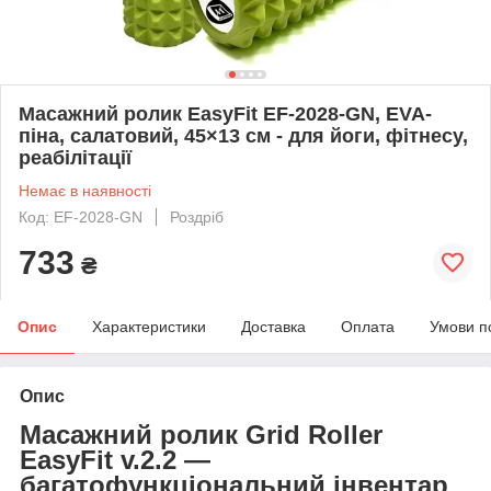
Масажний ролик EasyFit EF-2028-GN, EVA-
піна, салатовий, 45×13 см - для йоги, фітнесу,
реабілітації
Немає в наявності
Код: EF-2028-GN
Роздріб
733
₴
Опис
Характеристики
Доставка
Оплата
Умови п
Опис
Масажний ролик Grid Roller
EasyFit v.2.2 —
багатофункціональний інвентар