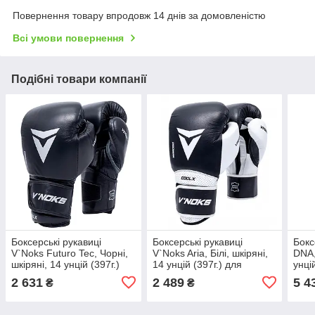
Повернення товару впродовж 14 днів за домовленістю
Всі умови повернення
Подібні товари компанії
Боксерські рукавиці
Боксерські рукавиці
Бокс
V`Noks Futuro Tec, Чорні,
V`Noks Aria, Білі, шкіряні,
DNA,
шкіряні, 14 унцій (397г.)
14 унцій (397г.) для
унці
для спортсменів 80-90 кг.
спортсменів 80-90 кг.
спор
2 631
2 489
5 4
₴
₴
(60051)
(40218)
(500