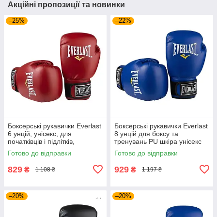
Акційні пропозиції та новинки
–25%
–22%
Боксерські рукавички Everlast
Боксерські рукавички Everlast
6 унцій, унісекс, для
8 унцій для боксу та
початківців і підлітків,
тренувань PU шкіра унісекс
Червоний (EF-0370-6-R)
Синій (EF-0370-8-BL)
Готово до відправки
Готово до відправки
829
929
₴
₴
1 108 ₴
1 197 ₴
–20%
–20%