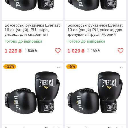
Боксерські рукавички Everlast
Боксерські рукавички Everlast
16 oz (унцій), PU-шкіра,
10 oz (унцій) PU, унісекс, для
унісекс, для спарингів і
тренувань і груші ,Чорний
тренувань ,Чорний (EF-0370-
(EF-0370-10)
Готово до відправки
Готово до відправки
16)
1 229
1 029
₴
₴
1 539 ₴
1 189 ₴
–13%
–5%