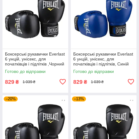
Боксерські рукавички Everlast
Боксерські рукавички Everlast
6 унцій, унісекс, для
6 унцій, унісекс, для
початківців і підлітків ,Чорний
початківців і підлітків, Синій
(EF-0370-6-BK)
(EF-0370-6-BL)
Готово до відправки
Готово до відправки
829
829
₴
₴
1 039 ₴
1 039 ₴
–20%
–13%