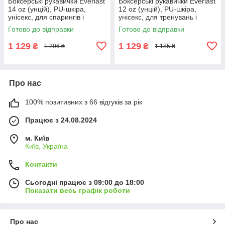
Боксерські рукавички Everlast
Боксерські рукавички Everlast
14 oz (унцій), PU-шкіра,
12 oz (унцій), PU-шкіра,
унісекс, для спарингів і
унісекс, для тренувань і
тренувань ,Чорний (EF-0370-
спарингів ,Чорний (EF-0370-
Готово до відправки
Готово до відправки
14)
12)
1 129
1 129
₴
₴
1 296 ₴
1 185 ₴
Про нас
100% позитивних з 66 відгуків за рік
Працює з 24.08.2024
м. Київ
Київ, Україна
Контакти
Сьогодні працює з 09:00 до 18:00
Показати весь графік роботи
Про нас