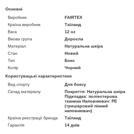
Основні
Виробник
FAIRTEX
Країна виробник
Таїланд
Вага
12 oz
Вікова група
Доросла
Матеріал
Натуральна шкіра
Стан
Новий
Тип
Бокс
Колір
Чорний
Користувацькі характеристики
Вид спорту
Для боксу
Склад матеріалу
Покриття: Натуральна шкіра
Підкладка: поліестерова
тканина Наповнювач: PE
(тришаровий пінний
наповнювач)
Країна реєстрації бренда
Таїланд
Гарантія
14 днів