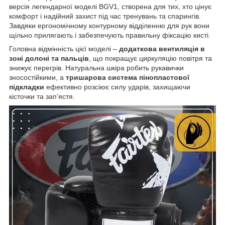
версія легендарної моделі BGV1, створена для тих, хто цінує
комфорт і надійний захист під час тренувань та спарингів.
Завдяки ергономічному контурному відділенню для рук вони
щільно прилягають і забезпечують правильну фіксацію кисті.
Головна відмінність цієї моделі –
додаткова вентиляція в
зоні долоні та пальців
, що покращує циркуляцію повітря та
знижує перегрів. Натуральна шкіра робить рукавички
зносостійкими, а
тришарова система пінопластової
підкладки
ефективно розсіює силу ударів, захищаючи
кісточки та зап’ястя.