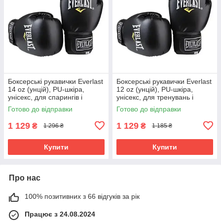
Боксерські рукавички Everlast
Боксерські рукавички Everlast
14 oz (унцій), PU-шкіра,
12 oz (унцій), PU-шкіра,
унісекс, для спарингів і
унісекс, для тренувань і
тренувань ,Чорний (EF-0370-
спарингів ,Чорний (EF-0370-
Готово до відправки
Готово до відправки
14)
12)
1 129
1 129
₴
₴
1 296 ₴
1 185 ₴
Купити
Купити
Про нас
100% позитивних з 66 відгуків за рік
Працює з 24.08.2024