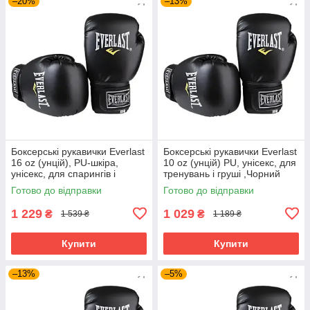
–20%
–13%
Боксерські рукавички Everlast
Боксерські рукавички Everlast
16 oz (унцій), PU-шкіра,
10 oz (унцій) PU, унісекс, для
унісекс, для спарингів і
тренувань і груші ,Чорний
тренувань ,Чорний (EF-0370-
(EF-0370-10)
Готово до відправки
Готово до відправки
16)
1 229
1 029
₴
₴
1 539 ₴
1 189 ₴
Купити
Купити
–13%
–5%