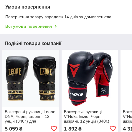
Умови повернення
Повернення товару впродовж 14 днів за домовленістю
Всі умови повернення
Подібні товари компанії
Боксерські рукавиці Leone
Боксерські рукавиці
Бокс
DNA, Чорні, шкіряні, 12
V`Noks Inizio, Чорні,
V`No
унцій (340г.) для
шкіряні, 12 унцій (340г.)
шкір
спортсменів 60-80 кг.
для спортсменів 60-80 кг.
для 
5 059
1 892
4 3
₴
₴
(500176)
(60098)
(601