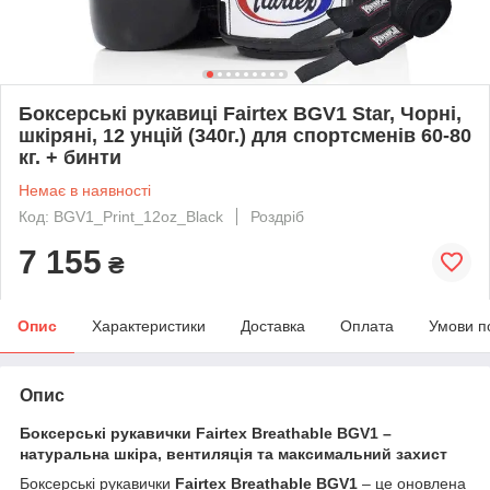
Боксерські рукавиці Fairtex BGV1 Star, Чорні,
шкіряні, 12 унцій (340г.) для спортсменів 60-80
кг. + бинти
Немає в наявності
Код: BGV1_Print_12oz_Black
Роздріб
7 155
₴
Опис
Характеристики
Доставка
Оплата
Умови п
Опис
Боксерські рукавички Fairtex Breathable BGV1 –
натуральна шкіра, вентиляція та максимальний захист
Боксерські рукавички
Fairtex Breathable BGV1
– це оновлена