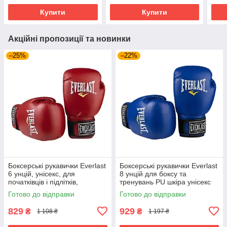
Купити
Купити
Акційні пропозиції та новинки
–25%
–22%
Боксерські рукавички Everlast
Боксерські рукавички Everlast
6 унцій, унісекс, для
8 унцій для боксу та
початківців і підлітків,
тренувань PU шкіра унісекс
Червоний (EF-0370-6-R)
Синій (EF-0370-8-BL)
Готово до відправки
Готово до відправки
829
929
₴
₴
1 108 ₴
1 197 ₴