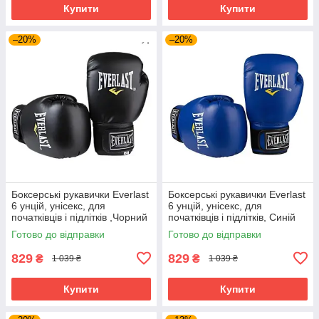
Купити
Купити
–20%
–20%
Боксерські рукавички Everlast
Боксерські рукавички Everlast
6 унцій, унісекс, для
6 унцій, унісекс, для
початківців і підлітків ,Чорний
початківців і підлітків, Синій
(EF-0370-6-BK)
(EF-0370-6-BL)
Готово до відправки
Готово до відправки
829
829
₴
₴
1 039 ₴
1 039 ₴
Купити
Купити