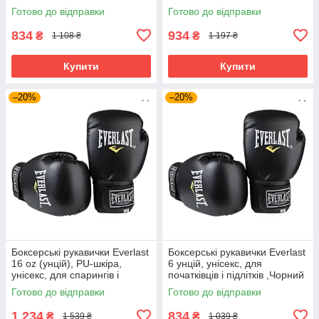
Червоний (EF-0370-6-R)
Синій (EF-0370-8-BL)
Готово до відправки
Готово до відправки
834
934
₴
₴
1 108 ₴
1 197 ₴
Купити
Купити
–20%
–20%
Боксерські рукавички Everlast
Боксерські рукавички Everlast
16 oz (унцій), PU-шкіра,
6 унцій, унісекс, для
унісекс, для спарингів і
початківців і підлітків ,Чорний
тренувань ,Чорний (EF-0370-
(EF-0370-6-BK)
Готово до відправки
Готово до відправки
16)
1 234
834
₴
₴
1 539 ₴
1 039 ₴