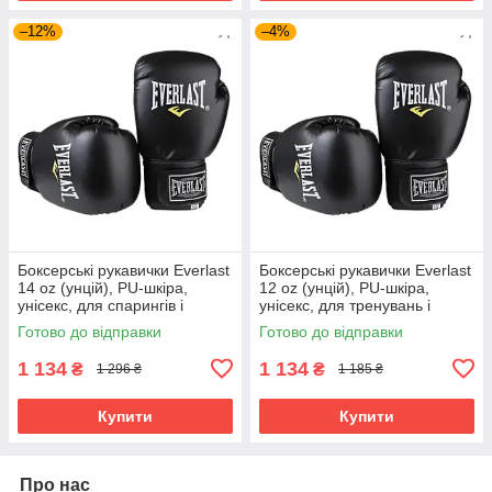
–12%
–4%
Боксерські рукавички Everlast
Боксерські рукавички Everlast
14 oz (унцій), PU-шкіра,
12 oz (унцій), PU-шкіра,
унісекс, для спарингів і
унісекс, для тренувань і
тренувань ,Чорний (EF-0370-
спарингів ,Чорний (EF-0370-
Готово до відправки
Готово до відправки
14)
12)
1 134
1 134
₴
₴
1 296 ₴
1 185 ₴
Купити
Купити
Про нас