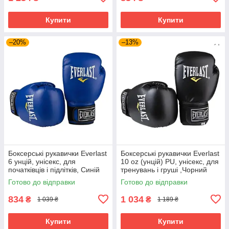
Купити
Купити
–20%
–13%
Боксерські рукавички Everlast
Боксерські рукавички Everlast
6 унцій, унісекс, для
10 oz (унцій) PU, унісекс, для
початківців і підлітків, Синій
тренувань і груші ,Чорний
(EF-0370-6-BL)
(EF-0370-10)
Готово до відправки
Готово до відправки
834
1 034
₴
₴
1 039 ₴
1 189 ₴
Купити
Купити