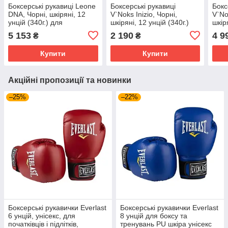
Боксерські рукавиці Leone
Боксерські рукавиці
Бокс
DNA, Чорні, шкіряні, 12
V`Noks Inizio, Чорні,
V`No
унцій (340г.) для
шкіряні, 12 унцій (340г.)
шкір
спортсменів 60-80 кг.
для спортсменів 60-80 кг.
для 
5 153
2 190
4 9
₴
₴
(500176)
(60098)
(601
Купити
Купити
Акційні пропозиції та новинки
–25%
–22%
Боксерські рукавички Everlast
Боксерські рукавички Everlast
6 унцій, унісекс, для
8 унцій для боксу та
початківців і підлітків,
тренувань PU шкіра унісекс