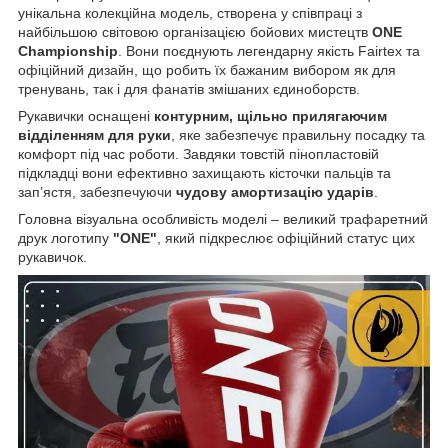
унікальна колекційна модель, створена у співпраці з
найбільшою світовою організацією бойових мистецтв
ONE
Championship
. Вони поєднують легендарну якість Fairtex та
офіційний дизайн, що робить їх бажаним вибором як для
тренувань, так і для фанатів змішаних єдиноборств.
Рукавички оснащені
контурним, щільно прилягаючим
відділенням для руки
, яке забезпечує правильну посадку та
комфорт під час роботи. Завдяки товстій пінопластовій
підкладці вони ефективно захищають кісточки пальців та
зап’ястя, забезпечуючи
чудову амортизацію ударів
.
Головна візуальна особливість моделі – великий трафаретний
друк логотипу
"ONE"
, який підкреслює офіційний статус цих
рукавичок.