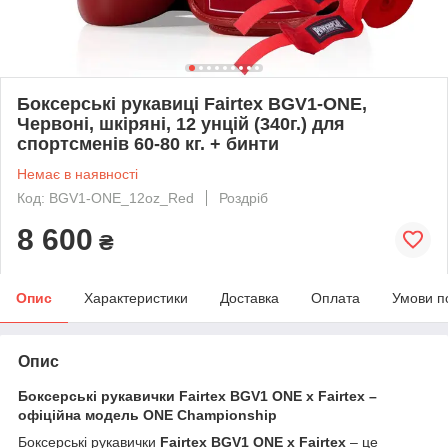
Боксерські рукавиці Fairtex BGV1-ONE,
Червоні, шкіряні, 12 унцій (340г.) для
спортсменів 60-80 кг. + бинти
Немає в наявності
Код: BGV1-ONE_12oz_Red
Роздріб
8 600
₴
Опис
Характеристики
Доставка
Оплата
Умови п
Опис
Боксерські рукавички Fairtex BGV1 ONE x Fairtex –
офіційна модель ONE Championship
Боксерські рукавички
Fairtex BGV1 ONE x Fairtex
– це