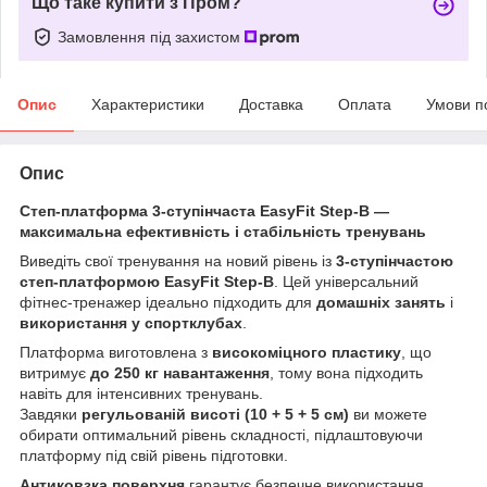
Що таке купити з Пром?
Замовлення під захистом
Опис
Характеристики
Доставка
Оплата
Умови п
Опис
Степ-платформа 3-ступінчаста EasyFit Step-B —
максимальна ефективність і стабільність тренувань
Виведіть свої тренування на новий рівень із
3-ступінчастою
степ-платформою EasyFit Step-B
. Цей універсальний
фітнес-тренажер ідеально підходить для
домашніх занять
і
використання у спортклубах
.
Платформа виготовлена з
високоміцного пластику
, що
витримує
до 250 кг навантаження
, тому вона підходить
навіть для інтенсивних тренувань.
Завдяки
регульованій висоті (10 + 5 + 5 см)
ви можете
обирати оптимальний рівень складності, підлаштовуючи
платформу під свій рівень підготовки.
Антиковзка поверхня
гарантує безпечне використання,