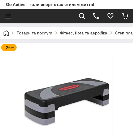
Go Active - коли спорт стає стилем життя!
Товари та послуги
Фітнес, йога та аеробіка
Степ пл
–26%