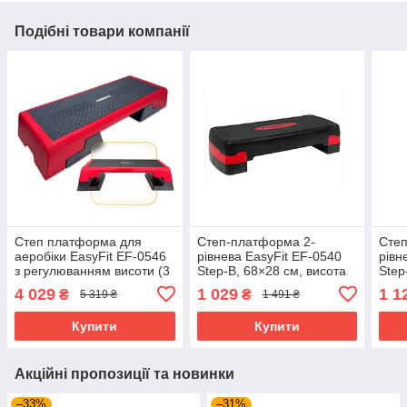
Подібні товари компанії
Степ платформа для
Степ-платформа 2-
Степ
аеробіки EasyFit EF-0546
рівнева EasyFit EF-0540
рівн
з регулюванням висоти (3
Step-B, 68×28 см, висота
Step
рівні) 98×37,5 см Чорно-
10–15 см, чорно-червона
10–1
4 029
1 029
1 1
₴
₴
5 319 ₴
1 491 ₴
червоний
— для фітнесу та аеробіки
фіол
та а
Купити
Купити
Акційні пропозиції та новинки
–33%
–31%