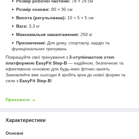
Розмір робочої частини:
78 × 29 см
Розмір основи:
80 × 30 см
Висота (регульована):
10 + 5 + 5 см
Вага:
3,3 кг
Максимальне навантаження:
250 кг
Призначення:
Для дому, спортзалу, кардіо та
функціональних тренувань
Покращуйте свої тренування з
3-ступінчастою степ-
платформою EasyFit Step-B
— надійною, безпечною та
ефективною основою для будь-яких фітнес-занять.
Замовляйте вже сьогодні й зробіть крок до нової форми та
сили з
EasyFit Step-B
!
Приховати
Характеристики
Основні