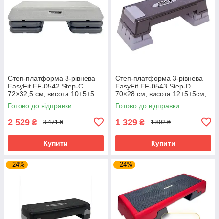
Степ-платформа 3-рівнева
Степ-платформа 3-рівнева
EasyFit EF-0542 Step-С
EasyFit EF-0543 Step-D
72×32,5 см, висота 10+5+5
70×28 см, висота 12+5+5см,
см, для фітнесу, аеробіки й
для фітнесу, аеробіки й
Готово до відправки
Готово до відправки
тренувань Сірий
тренувань Сірий
2 529
1 329
₴
₴
3 471 ₴
1 802 ₴
Купити
Купити
–24%
–24%