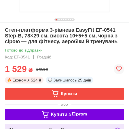
Степ-платформа 3-рівнева EasyFit EF-0541
Step-B, 78×29 см, висота 10+5+5 см, чорна з
сірою — для фітнесу, аеробіки й тренувань
Готово до відправки
Код: EF-0541
Роздріб
1 529
₴
2 053 ₴
Економія
524 ₴
Залишилось
25 днів
Купити
або
Купити з