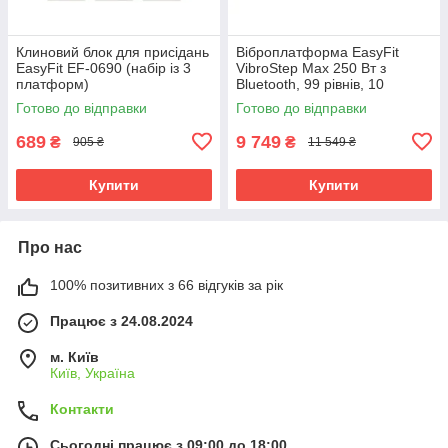
Клиновий блок для присідань
Віброплатформа EasyFit
EasyFit EF-0690 (набір із 3
VibroStep Max 250 Вт з
платформ)
Bluetooth, 99 рівнів, 10
програм, еспандерами та
Готово до відправки
Готово до відправки
пультом Чорний(EF-0545)
689
9 749
₴
₴
905 ₴
11 549 ₴
Купити
Купити
Про нас
100% позитивних з 66 відгуків за рік
Працює з 24.08.2024
м. Київ
Київ, Україна
Контакти
Сьогодні працює з 09:00 до 18:00