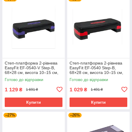
Степ-платформа 2-рівнева
Степ-платформа 2-рівнева
EasyFit EF-0540-V Step-B,
EasyFit EF-0540 Step-B,
68×28 см, висота 10–15 см,
68×28 см, висота 10–15 см,
чорно-фіолетова — для
чорно-червона — для
Готово до відправки
Готово до відправки
фітнесу та аеробіки
фітнесу та аеробіки
1 129
1 029
₴
₴
1 691 ₴
1 491 ₴
Купити
Купити
–27%
–26%