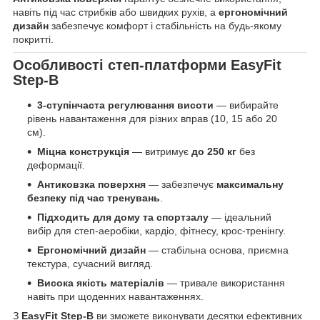
навіть під час стрибків або швидких рухів, а
ергономічний
дизайн
забезпечує комфорт і стабільність на будь-якому
покритті.
Особливості степ-платформи EasyFit
Step-B
3-ступінчаста регулювання висоти
— вибирайте
рівень навантаження для різних вправ (10, 15 або 20
см).
Міцна конструкція
— витримує
до 250 кг
без
деформації.
Антиковзка поверхня
— забезпечує
максимальну
безпеку під час тренувань
.
Підходить для дому та спортзалу
— ідеальний
вибір для степ-аеробіки, кардіо, фітнесу, крос-тренінгу.
Ергономічний дизайн
— стабільна основа, приємна
текстура, сучасний вигляд.
Висока якість матеріалів
— тривале використання
навіть при щоденних навантаженнях.
З
EasyFit Step-B
ви зможете виконувати десятки ефективних