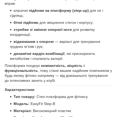
вправ:
класичні
підйоми на платформу (step-up)
для ніг і
сідниць;
бічні підйоми
для зміцнення стегон і корпусу;
стрибки зі зміною опорної ноги
для розвитку
координації;
віджимання з опорою
— варіант для тренування
грудних м’язів і рук;
динамічні кардіо-комбінації
, які прискорюють
метаболізм і спалюють калорії.
Платформа поєднує
компактність, міцність і
функціональність
, тому стане вашим надійним помічником у
будь-якому фітнес-напрямку — від домашнього тренування
до інтенсивних занять у клубі.
Характеристики
Тип товару:
Степ-платформа для фітнесу
Модель:
EasyFit Step-B
Матеріал:
Високоміцний пластик