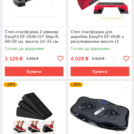
Степ-платформа 2-рівнева
Степ платформа для
EasyFit EF-0540-GY Step-B,
аеробіки EasyFit EF-0546 з
68×28 см, висота 10–15 см,
регулюванням висоти (3
чорно-сіра — для фітнесу та
рівні) 98×37,5 см Чорно-
Готово до відправки
Готово до відправки
аеробіки
червоний
1 129
4 029
₴
₴
1 491 ₴
5 319 ₴
Купити
Купити
–24%
–16%