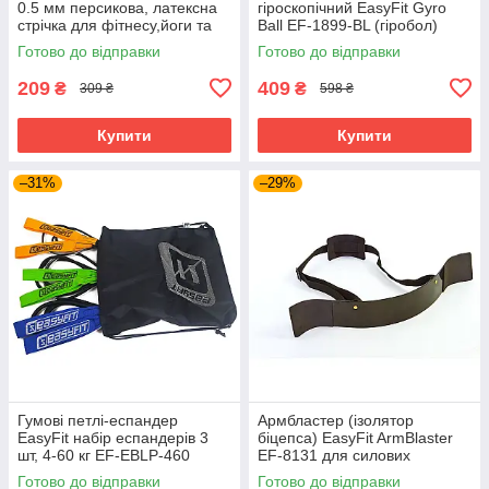
0.5 мм персикова, латексна
гіроскопічний EasyFit Gyro
стрічка для фітнесу,йоги та
Ball EF-1899-BL (гіробол)
силових тренувань 200×15
тренажер для сили хвата та
Готово до відправки
Готово до відправки
см Medium (EF-1660-Y)
зап’ястя
209
409
₴
₴
309 ₴
598 ₴
Купити
Купити
–31%
–29%
Гумові петлі-еспандер
Армбластер (ізолятор
EasyFit набір еспандерів 3
біцепса) EasyFit ArmBlaster
шт, 4-60 кг EF-EBLP-460
EF-8131 для силових
тренувань
Готово до відправки
Готово до відправки