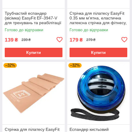
Трубчастий еспандер
Стрічка для пілатесу EasyFit
(вісімка) EasyFit EF-3947-V
0.35 мм м'ятна, еластична
для тренувань та реабілітації
латексна стрічка для фітнесу,
Фіолетовий
йоги та розтяжки 200×15 см
Готово до відправки
Готово до відправки
(EF-1659-GN)
139
179
₴
₴
239 ₴
279 ₴
Купити
Купити
–32%
–32%
Стрічка для пілатесу EasyFit
Еспандер кистьовий