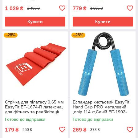
1 029
779
₴
₴
1 496 ₴
1 095 ₴
Купити
Купити
–28%
–28%
Стрічка для пілатесу 0,65 мм
Еспандер кистьовий EasyFit
EasyFit:EF-1674-R латексна,
Hand Grip PRO металевий
для фітнесу та реабілітації
,опір 114 кг,Синій EF-1902-
Червоний
250
Готово до відправки
Готово до відправки
179
269
₴
₴
250 ₴
373 ₴