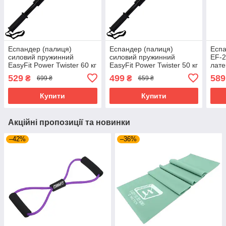
Еспандер (палиця)
Еспандер (палиця)
Еспа
силовий пружинний
силовий пружинний
EF-2
EasyFit Power Twister 60 кг
EasyFit Power Twister 50 кг
лате
EF-1642-60
EF-1642-50
для 
529
499
589
₴
₴
699 ₴
659 ₴
Купити
Купити
Акційні пропозиції та новинки
–42%
–36%