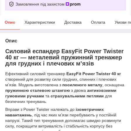
Замовлення під захистом
Опис
Характеристики
Доставка
Оплата
Умови п
Опис
Силовий еспандер EasyFit Power Twister
40 кг — металевий пружинний тренажер
для грудних і плечових м’язів
Ефективний силовий тренажер
EasyFit Power Twister 40 кг
створений для розвитку сили грудних, спинних і плечових
м’язів. Модель виготовлена з
посиленого металу
, оснащена
пружинною сталевою штангою
з двома
антиковзними
гумовими ручками
та
страхувальними петлями
для
безпечних тренувань.
Вправи з Power Twister належать до
ізометричних
навантажень
, під час яких м’язи перебувають у постійній
напрузі. Такий тип тренування допомагає швидко розвинути
силу, покращити витривалість і стабільність корпусу без