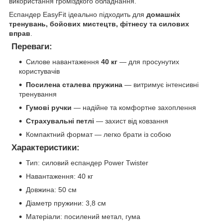
використання громіздкого обладнання.
Еспандер EasyFit ідеально підходить для
домашніх
тренувань, бойових мистецтв, фітнесу та силових
вправ
.
Переваги:
Силове навантаження
40 кг
— для просунутих
користувачів
Посилена сталева пружина
— витримує інтенсивні
тренування
Гумові ручки
— надійне та комфортне захоплення
Страхувальні петлі
— захист від ковзання
Компактний формат — легко брати із собою
Характеристики:
Тип: силовий еспандер Power Twister
Навантаження: 40 кг
Довжина: 50 см
Діаметр пружини: 3,8 см
Матеріали: посилений метал, гума