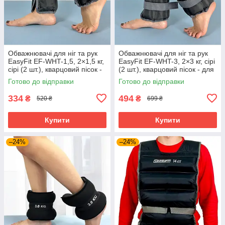
Обважнювачі для ніг та рук
Обважнювачі для ніг та рук
EasyFit EF-WHT-1,5, 2×1,5 кг,
EasyFit EF-WHT-3, 2×3 кг, сірі
сірі (2 шт.), кварцовий пісок -
(2 шт.), кварцовий пісок - для
для фітнесу, бігу та аеробіки
фітнесу, бігу та аеробіки
Готово до відправки
Готово до відправки
334
494
₴
₴
520 ₴
699 ₴
Купити
Купити
–24%
–24%