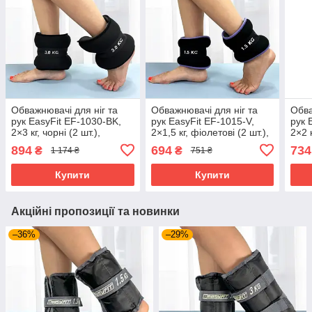
Обважнювачі для ніг та
Обважнювачі для ніг та
Обва
рук EasyFit EF-1030-BK,
рук EasyFit EF-1015-V,
рук 
2×3 кг, чорні (2 шт.),
2×1,5 кг, фіолетові (2 шт.),
2×2 к
сталева гранула - для
сталева гранула - для
стал
894
694
734
₴
₴
1 174 ₴
751 ₴
фітнесу, бігу та аеробіки
фітнесу, бігу та аеробіки
фітн
Купити
Купити
Акційні пропозиції та новинки
–36%
–29%