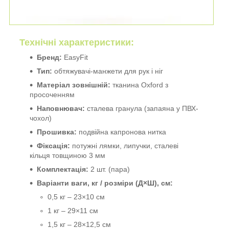
Технічні характеристики:
Бренд:
EasyFit
Тип:
обтяжувачі-манжети для рук і ніг
Матеріал зовнішній:
тканина Oxford з
просоченням
Наповнювач:
сталева гранула (запаяна у ПВХ-
чохол)
Прошивка:
подвійна капронова нитка
Фіксація:
потужні лямки, липучки, сталеві
кільця товщиною 3 мм
Комплектація:
2 шт. (пара)
Варіанти ваги, кг / розміри (Д×Ш), см:
0,5 кг – 23×10 см
1 кг – 29×11 см
1,5 кг – 28×12,5 см