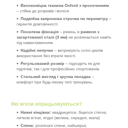
Високоміцна тканина Oxford з просоченням
– стійка до розривів і вологи.
Подвійна капронова строчка по периметру
–
гарантія довговічності.
Посилена фіксація
– ремінь із
рамкою з
загартованої сталі (3 мм)
не розгинається навіть
під навантаженням.
Надійні липучки
– витримують сотні циклів
використання без втрати якості.
Регульований розмір
– підходить як для
підлітків, так і для професійних спортсменів.
Стильний вигляд і зручна посадка
–
комфорт при будь-якому типі тренувань.
Які м'язи опрацьовуються?
Нижні кінцівки:
квадрицепси, біцепси стегна,
литкові м'язи, ягідні (велика, середня, мала)
Спина:
розгиначі спини, найширші,