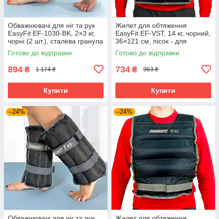
Обважнювачі для ніг та рук
Жилет для обтяження
EasyFit EF-1030-BK, 2×3 кг,
EasyFit EF-VST, 14 кг, чорний,
чорні (2 шт.), сталева гранула
36×121 см, пісок - для
- для фітнесу, бігу та
фітнесу, функціональних
Готово до відправки
Готово до відправки
аеробіки
тренувань і кросфіту
894
734
₴
₴
1 174 ₴
963 ₴
Купити
Купити
–24%
–24%
Обважнювачі для ніг та рук
Жилет для обтяження