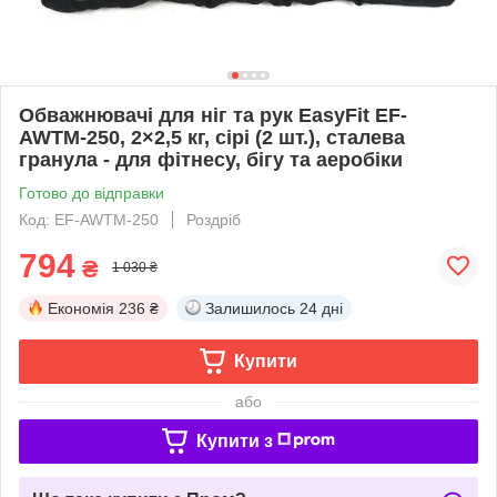
Обважнювачі для ніг та рук EasyFit EF-
AWTМ-250, 2×2,5 кг, сірі (2 шт.), сталева
гранула - для фітнесу, бігу та аеробіки
Готово до відправки
Код: EF-AWTМ-250
Роздріб
794
₴
1 030 ₴
Економія
236 ₴
Залишилось
24 дні
Купити
або
Купити з