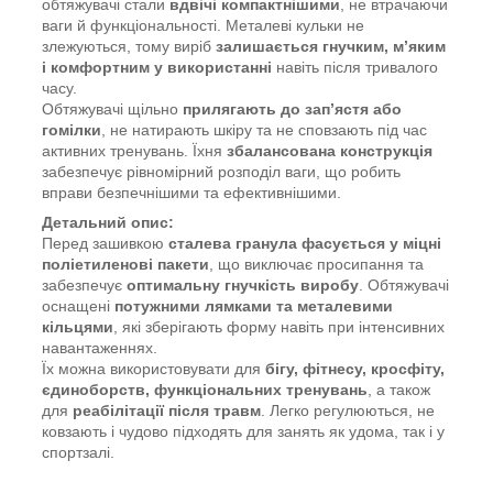
обтяжувачі стали
вдвічі компактнішими
, не втрачаючи
ваги й функціональності. Металеві кульки не
злежуються, тому виріб
залишається гнучким, м’яким
і комфортним у використанні
навіть після тривалого
часу.
Обтяжувачі щільно
прилягають до зап’ястя або
гомілки
, не натирають шкіру та не сповзають під час
активних тренувань. Їхня
збалансована конструкція
забезпечує рівномірний розподіл ваги, що робить
вправи безпечнішими та ефективнішими.
Детальний опис:
Перед зашивкою
сталева гранула фасується у міцні
поліетиленові пакети
, що виключає просипання та
забезпечує
оптимальну гнучкість виробу
. Обтяжувачі
оснащені
потужними лямками та металевими
кільцями
, які зберігають форму навіть при інтенсивних
навантаженнях.
Їх можна використовувати для
бігу, фітнесу, кросфіту,
єдиноборств, функціональних тренувань
, а також
для
реабілітації після травм
. Легко регулюються, не
ковзають і чудово підходять для занять як удома, так і у
спортзалі.