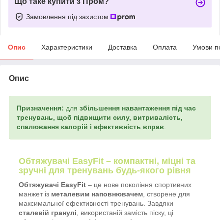
Що таке купити з Пром?
Замовлення під захистом
Опис
Характеристики
Доставка
Оплата
Умови п
Опис
Призначення:
для
збільшення навантаження під час
тренувань, щоб
підвищити силу, витривалість,
спалювання калорій і ефективність вправ
.
Обтяжувачі EasyFit – компактні, міцні та
зручні для тренувань будь-якого рівня
Обтяжувачі EasyFit
– це нове покоління спортивних
манжет із
металевим наповнювачем
, створене для
максимальної ефективності тренувань. Завдяки
сталевій гранулі
, використаній замість піску, ці