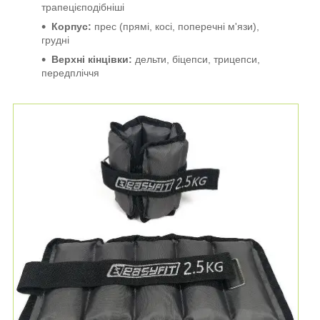
трапецієподібніші
Корпус:
прес (прямі, косі, поперечні м'язи),
грудні
Верхні кінцівки:
дельти, біцепси, трицепси,
передпліччя