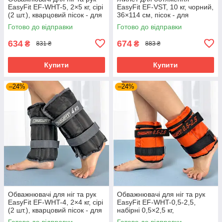
EasyFit EF-WHT-5, 2×5 кг, сірі
EasyFit EF-VST, 10 кг, чорний,
(2 шт.), кварцовий пісок - для
36×114 см, пісок - для
фітнесу, бігу та аеробіки
фітнесу, функціональних
Готово до відправки
Готово до відправки
тренувань і кросфіту
634
674
₴
₴
831 ₴
883 ₴
Купити
Купити
–24%
–24%
Обважнювачі для ніг та рук
Обважнювачі для ніг та рук
EasyFit EF-WHT-4, 2×4 кг, сірі
EasyFit EF-WHT-0,5-2,5,
(2 шт.), кварцовий пісок - для
набірні 0,5×2,5 кг,
фітнесу, бігу та аеробіки
помаранчеві (2 шт.),
Готово до відправки
Готово до відправки