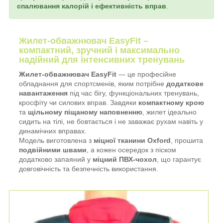
спалювання калорій і ефективність вправ
.
Жилет-обважнювач EasyFit –
компактний, зручний і максимально
надійний для інтенсивних тренувань
Жилет-обважнювач EasyFit
— це професійне
обладнання для спортсменів, яким потрібне
додаткове
навантаження
під час бігу, функціональних тренувань,
кросфіту чи силових вправ. Завдяки
компактному крою
та
щільному піщаному наповненню
, жилет ідеально
сидить на тілі, не бовтається і не заважає рухам навіть у
динамічних вправах.
Модель виготовлена з
міцної тканини Oxford
, прошита
подвійними швами
, а кожен осередок з піском
додатково запаяний у
міцний ПВХ-чохол
, що гарантує
довговічність та безпечність використання.