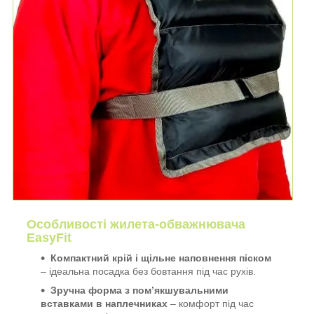
Особливості жилета-обважнювача
EasyFit
Компактний крій і щільне наповнення піском
– ідеальна посадка без бовтання під час рухів.
Зручна форма з пом’якшувальними
вставками в наплечниках
– комфорт під час