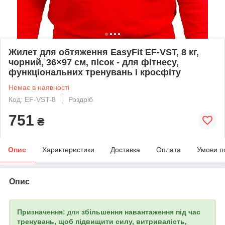
Жилет для обтяження EasyFit EF-VST, 8 кг,
чорний, 36×97 см, пісок - для фітнесу,
функціональних тренувань і кросфіту
Немає в наявності
Код: EF-VST-8
Роздріб
751
₴
Опис
Характеристики
Доставка
Оплата
Умови п
Опис
Призначення:
для
збільшення навантаження під час
тренувань, щоб
підвищити силу, витривалість,