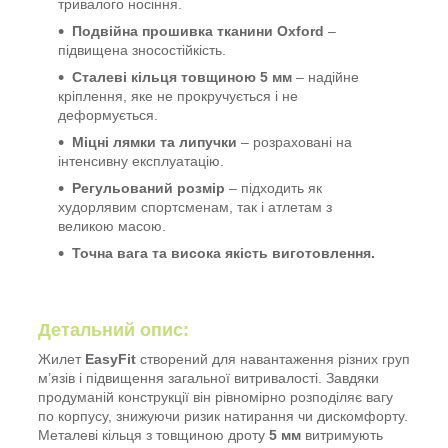
тривалого носіння.
Подвійна прошивка тканини Oxford
–
підвищена зносостійкість.
Сталеві кільця товщиною 5 мм
– надійне
кріплення, яке не прокручується і не
деформується.
Міцні лямки та липучки
– розраховані на
інтенсивну експлуатацію.
Регульований розмір
– підходить як
худорлявим спортсменам, так і атлетам з
великою масою.
Точна вага та висока якість виготовлення.
Детальний опис:
Жилет
EasyFit
створений для навантаження різних груп
м’язів і підвищення загальної витривалості. Завдяки
продуманій конструкції він рівномірно розподіляє вагу
по корпусу, знижуючи ризик натирання чи дискомфорту.
Металеві кільця з товщиною дроту
5 мм
витримують