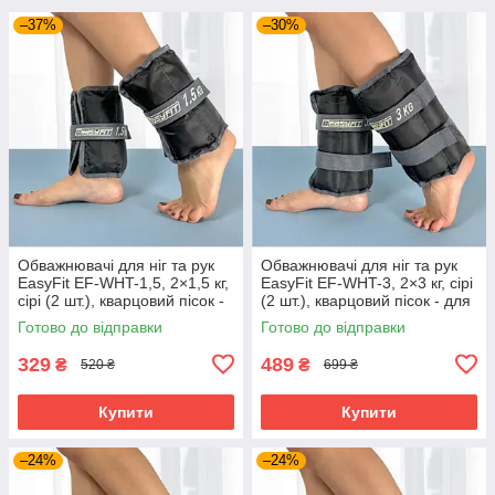
–37%
–30%
Обважнювачі для ніг та рук
Обважнювачі для ніг та рук
EasyFit EF-WHT-1,5, 2×1,5 кг,
EasyFit EF-WHT-3, 2×3 кг, сірі
сірі (2 шт.), кварцовий пісок -
(2 шт.), кварцовий пісок - для
для фітнесу, бігу та аеробіки
фітнесу, бігу та аеробіки
Готово до відправки
Готово до відправки
329
489
₴
₴
520 ₴
699 ₴
Купити
Купити
–24%
–24%