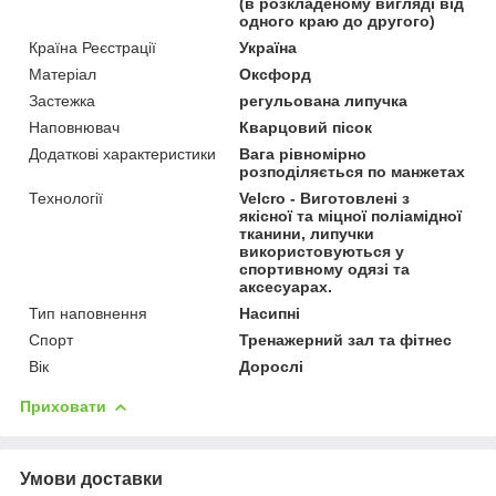
(в розкладеному вигляді від
одного краю до другого)
Країна Реєстрації
Україна
Матеріал
Оксфорд
Застежка
регульована липучка
Наповнювач
Кварцовий пісок
Додаткові характеристики
Вага рівномірно
розподіляється по манжетах
Технології
Velcro - Виготовлені з
якісної та міцної поліамідної
тканини, липучки
використовуються у
спортивному одязі та
аксесуарах.
Тип наповнення
Насипні
Спорт
Тренажерний зал та фітнес
Вік
Дорослі
Приховати
Умови доставки