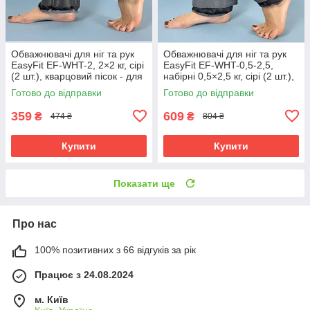
Обважнювачі для ніг та рук
Обважнювачі для ніг та рук
EasyFit EF-WHT-2, 2×2 кг, сірі
EasyFit EF-WHT-0,5-2,5,
(2 шт.), кварцовий пісок - для
набірні 0,5×2,5 кг, сірі (2 шт.),
фітнесу, бігу та аеробіки
кварцовий пісок - для фітнесу
Готово до відправки
Готово до відправки
і бігу
359
609
₴
₴
474 ₴
804 ₴
Купити
Купити
Показати ще
Про нас
100% позитивних з 66 відгуків за рік
Працює з 24.08.2024
м. Київ