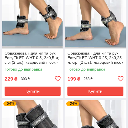
Обважнювачі для ніг та рук
Обважнювачі для ніг та рук
EasyFit EF-WHT-0.5, 2×0,5 кг,
EasyFit EF-WHT-0.25, 2×0,25
сірі (2 шт.), кварцовий пісок -
кг, сірі (2 шт.), кварцовий пісок
для фітнесу, бігу та аеробіки
- для фітнесу, бігу та
Готово до відправки
Готово до відправки
аеробіки
229
199
₴
₴
303 ₴
263 ₴
Купити
Купити
–24%
–24%