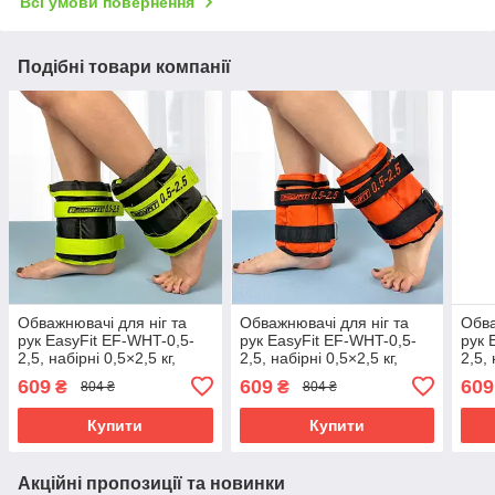
Всі умови повернення
Подібні товари компанії
Обважнювачі для ніг та
Обважнювачі для ніг та
Обва
рук EasyFit EF-WHT-0,5-
рук EasyFit EF-WHT-0,5-
рук 
2,5, набірні 0,5×2,5 кг,
2,5, набірні 0,5×2,5 кг,
2,5, 
зелені (2 шт.), кварцовий
помаранчеві (2 шт.),
(2 ш
609
609
609
₴
₴
804 ₴
804 ₴
пісок - для фітнесу і бігу
кварцовий пісок - для
для 
фітнесу і бігу
Купити
Купити
Акційні пропозиції та новинки