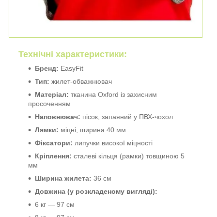
Технічні характеристики:
Бренд:
EasyFit
Тип:
жилет-обважнювач
Матеріал:
тканина Oxford із захисним
просоченням
Наповнювач:
пісок, запаяний у ПВХ-чохол
Лямки:
міцні, ширина 40 мм
Фіксатори:
липучки високої міцності
Кріплення:
сталеві кільця (рамки) товщиною 5
мм
Ширина жилета:
36 см
Довжина (у розкладеному вигляді):
6 кг — 97 см