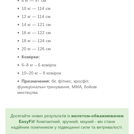
8 кг — 97 см
10 кг — 114 см
12 кг — 114 см
14 кг — 121 см
16 кг — 122 см
18 кг — 124 см
20 кг — 126 см
Комірки:
6–8 кг – 6 комірок
10–20 кг – 8 комірок
Призначення:
біг, фітнес, кросфіт,
функціональні тренування, MMA, бойові
мистецтва
Досягайте нових результатів із
жилетом-обважнювачем
EasyFit
! Компактний, зручний, міцний - він стане
надійним помічником у підвищенні сили та витривалості.