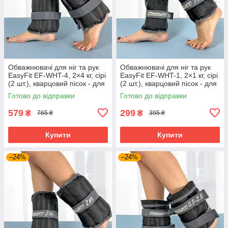
Обважнювачі для ніг та рук
Обважнювачі для ніг та рук
EasyFit EF-WHT-4, 2×4 кг, сірі
EasyFit EF-WHT-1, 2×1 кг, сірі
(2 шт.), кварцовий пісок - для
(2 шт.), кварцовий пісок - для
фітнесу, бігу та аеробіки
фітнесу, бігу та аеробіки
Готово до відправки
Готово до відправки
579
299
₴
₴
765 ₴
395 ₴
Купити
Купити
–24%
–24%