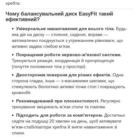
хребта.
Чому балансувальний диск EasyFit такий
ефективний?
Універсальне навантаження для всього тіла.
Будь-
яка дія на диску — стояння, сидіння, вправи —
автоматично поєднується з утриманням рівноваги, що
активно задіює глибокі м’язи.
Покращення роботи нервово-м’язової системи.
Тренуються реакція, координація й пропріоцепція
(почуття положення тіла у просторі).
Двостороння поверхня для різних ефектів.
Одна
сторона гладка, інша — з масажними шипами, що
стимулюють біологічно активні точки стоп і покращують
кровообіг.
Рекомендований при плоскостопості.
Регулярні
тренування зміцнюють м’язи стопи та гомілки.
Підходить для роботи за комп’ютером.
Достатньо
сидіти на подушці 20 хвилин на день, щоб активувати
м’язи-стабілізатори хребта й зняти навантаження зі
спини.