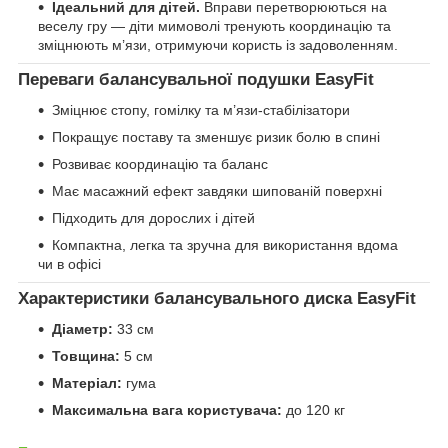
Ідеальний для дітей.
Вправи перетворюються на
веселу гру — діти мимоволі тренують координацію та
зміцнюють м’язи, отримуючи користь із задоволенням.
Переваги балансувальної подушки EasyFit
Зміцнює стопу, гомілку та м’язи-стабілізатори
Покращує поставу та зменшує ризик болю в спині
Розвиває координацію та баланс
Має масажний ефект завдяки шипованій поверхні
Підходить для дорослих і дітей
Компактна, легка та зручна для використання вдома
чи в офісі
Характеристики балансувального диска EasyFit
Діаметр:
33 см
Товщина:
5 см
Матеріал:
гума
Максимальна вага користувача:
до 120 кг