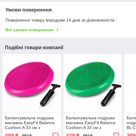
Умови повернення
Повернення товару впродовж 14 днів за домовленістю
Всі умови повернення
Подібні товари компанії
Балансувальна подушка
Балансувальна подушка
Бал
масажна EasyFit Balance
масажна EasyFit Balance
поду
Cushion-A 33 см з
Cushion-A 33 см з
BL С
насосом, реабілітації та
насосом, реабілітації та
реаб
489
449
389
₴
₴
687 ₴
687 ₴