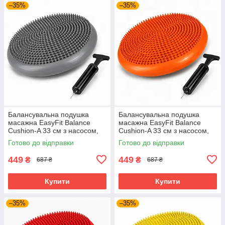
–35%
–35%
Балансувальна подушка
Балансувальна подушка
масажна EasyFit Balance
масажна EasyFit Balance
Cushion-A 33 см з насосом,
Cushion-A 33 см з насосом,
реабілітації та постави до
для реабілітації до 120 кг
Готово до відправки
Готово до відправки
120 кг Сірий (EF-1840s-GY)
Помаранчевий (EF-1840s-
OR)
449
449
₴
₴
687 ₴
687 ₴
Купити
Купити
–35%
–35%