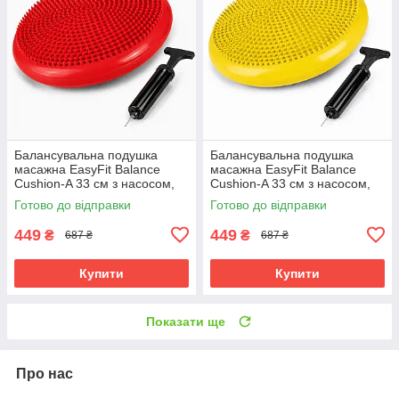
Балансувальна подушка
Балансувальна подушка
масажна EasyFit Balance
масажна EasyFit Balance
Cushion-A 33 см з насосом,
Cushion-A 33 см з насосом,
реабілітації та постави до
реабілітації та постави до
Готово до відправки
Готово до відправки
120 кг Червоний (EF-1840s-
120 кг Жовтий (EF-1840s-Y)
R)
449
449
₴
₴
687 ₴
687 ₴
Купити
Купити
Показати ще
Про нас