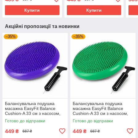
постави до 120 кг Рожевий
постави до 120 кг Зелений
(EF-1840s-P)
(EF-1840s-GN)
Купити
Купити
Акційні пропозиції та новинки
–35%
–35%
Балансувальна подушка
Балансувальна подушка
масажна EasyFit Balance
масажна EasyFit Balance
Cushion-A 33 см з насосом,
Cushion-A 33 см з насосом,
реабілітації та постави до
реабілітації та постави до
Готово до відправки
Готово до відправки
120 кг Фіолетовий (EF-1840s-
120 кг Зелений (EF-1840s-
V)
GN)
449
449
₴
₴
687 ₴
687 ₴