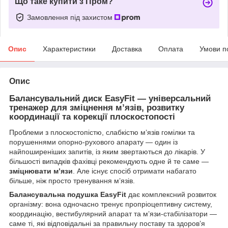
Що таке купити з Пром?
Замовлення під захистом
Опис
Характеристики
Доставка
Оплата
Умови п
Опис
Балансувальний диск EasyFit — універсальний
тренажер для зміцнення м’язів, розвитку
координації та корекції плоскостопості
Проблеми з плоскостопістю, слабкістю м’язів гомілки та
порушеннями опорно-рухового апарату — один із
найпоширеніших запитів, із яким звертаються до лікарів. У
більшості випадків фахівці рекомендують одне й те саме —
зміцнювати м’язи
. Але існує спосіб отримати набагато
більше, ніж просто тренування м’язів.
Балансувальна подушка EasyFit
дає комплексний розвиток
організму: вона одночасно тренує пропріоцептивну систему,
координацію, вестибулярний апарат та м’язи-стабілізатори —
саме ті, які відповідальні за правильну поставу та здоров’я