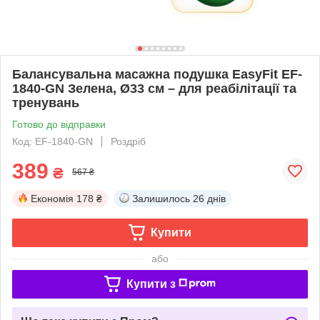
Балансувальна масажна подушка EasyFit EF-
1840-GN Зелена, Ø33 см – для реабілітації та
тренувань
Готово до відправки
Код: EF-1840-GN
Роздріб
389
₴
567 ₴
Економія
178 ₴
Залишилось
26 днів
Купити
або
Купити з