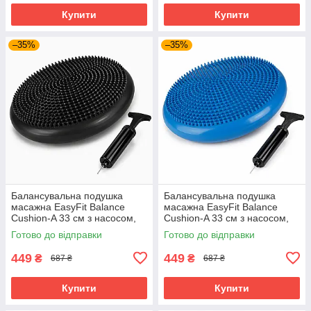
Купити
Купити
–35%
–35%
Балансувальна подушка
Балансувальна подушка
масажна EasyFit Balance
масажна EasyFit Balance
Cushion-A 33 см з насосом,
Cushion-A 33 см з насосом,
реабілітації та постави до
реабілітації та постави до
Готово до відправки
Готово до відправки
120 кг Чорний (EF-1840s-BK)
120 кг Синій (EF-1840s-BL)
449
449
₴
₴
687 ₴
687 ₴
Купити
Купити