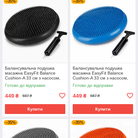
–35%
–35%
Балансувальна подушка
Балансувальна подушка
масажна EasyFit Balance
масажна EasyFit Balance
Cushion-A 33 см з насосом,
Cushion-A 33 см з насосом,
реабілітації та постави до
реабілітації та постави до
Готово до відправки
Готово до відправки
120 кг Чорний (EF-1840s-BK)
120 кг Синій (EF-1840s-BL)
449
449
₴
₴
687 ₴
687 ₴
Купити
Купити
–35%
–35%