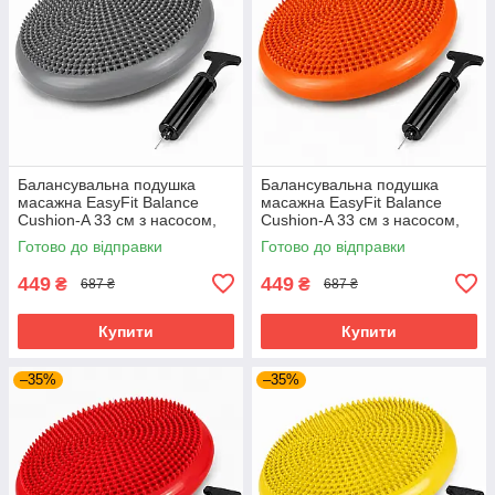
Балансувальна подушка
Балансувальна подушка
масажна EasyFit Balance
масажна EasyFit Balance
Cushion-A 33 см з насосом,
Cushion-A 33 см з насосом,
реабілітації та постави до
для реабілітації до 120 кг
Готово до відправки
Готово до відправки
120 кг Сірий (EF-1840s-GY)
Помаранчевий (EF-1840s-
OR)
449
449
₴
₴
687 ₴
687 ₴
Купити
Купити
–35%
–35%