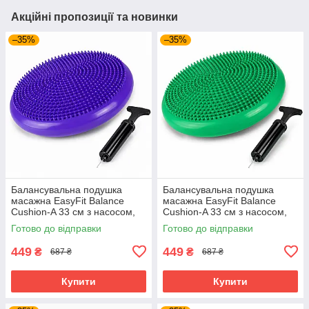
Акційні пропозиції та новинки
–35%
–35%
Балансувальна подушка
Балансувальна подушка
масажна EasyFit Balance
масажна EasyFit Balance
Cushion-A 33 см з насосом,
Cushion-A 33 см з насосом,
реабілітації та постави до
реабілітації та постави до
Готово до відправки
Готово до відправки
120 кг Фіолетовий (EF-1840s-
120 кг Зелений (EF-1840s-
V)
GN)
449
449
₴
₴
687 ₴
687 ₴
Купити
Купити