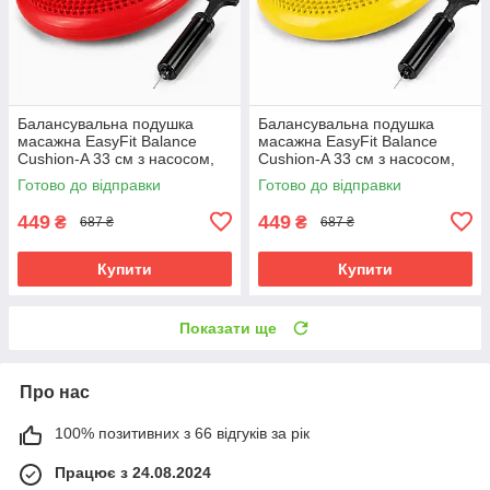
Балансувальна подушка
Балансувальна подушка
масажна EasyFit Balance
масажна EasyFit Balance
Cushion-A 33 см з насосом,
Cushion-A 33 см з насосом,
реабілітації та постави до
реабілітації та постави до
Готово до відправки
Готово до відправки
120 кг Червоний (EF-1840s-
120 кг Жовтий (EF-1840s-Y)
R)
449
449
₴
₴
687 ₴
687 ₴
Купити
Купити
Показати ще
Про нас
100% позитивних з 66 відгуків за рік
Працює з 24.08.2024