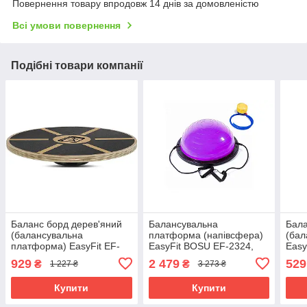
Повернення товару впродовж 14 днів за домовленістю
Всі умови повернення
Подібні товари компанії
Баланс борд дерев'яний
Балансувальна
Бала
(балансувальна
платформа (напівсфера)
(бал
платформа) EasyFit EF-
EasyFit BOSU EF-2324,
Easy
0551, для тренувань
Фіолетова, Ø60 см – для
EF-
929
2 479
529
₴
₴
1 227 ₴
3 273 ₴
Ø39,5 см
тренувань балансу і
стабілізації
Купити
Купити