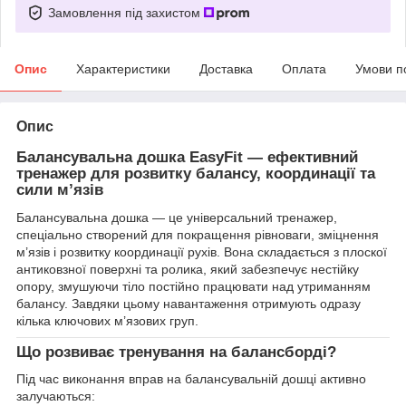
Замовлення під захистом
Опис
Характеристики
Доставка
Оплата
Умови п
Опис
Балансувальна дошка EasyFit — ефективний
тренажер для розвитку балансу, координації та
сили м’язів
Балансувальна дошка — це універсальний тренажер,
спеціально створений для покращення рівноваги, зміцнення
м’язів і розвитку координації рухів. Вона складається з плоскої
антиковзної поверхні та ролика, який забезпечує нестійку
опору, змушуючи тіло постійно працювати над утриманням
балансу. Завдяки цьому навантаження отримують одразу
кілька ключових м’язових груп.
Що розвиває тренування на балансборді?
Під час виконання вправ на балансувальній дошці активно
залучаються: